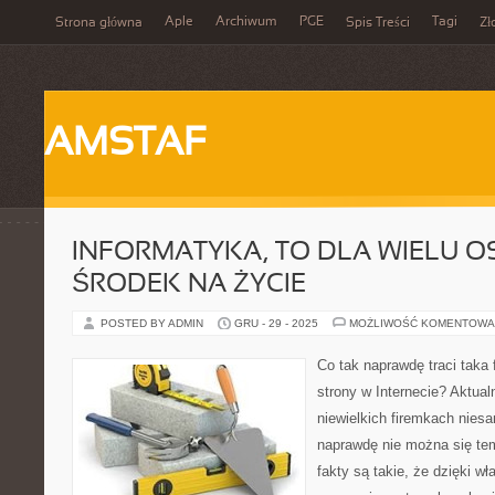
Aple
Archiwum
PGE
Tagi
Strona główna
Spis Treści
Zł
AMSTAF
INFORMATYKA, TO DLA WIELU OS
ŚRODEK NA ŻYCIE
POSTED BY ADMIN
GRU - 29 - 2025
MOŻLIWOŚĆ KOMENTOWA
Co tak naprawdę traci taka 
strony w Internecie? Aktua
niewielkich firemkach niesa
naprawdę nie można się tem
fakty są takie, że dzięki w