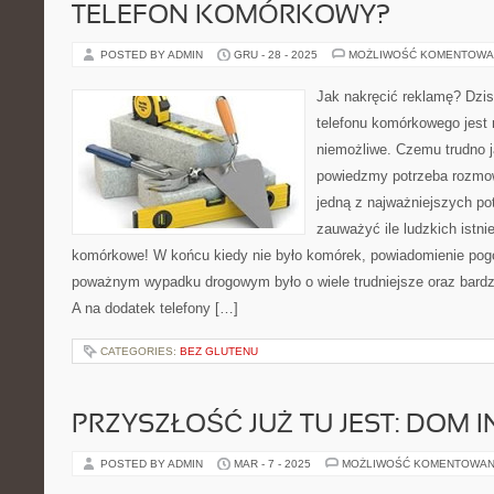
TELEFON KOMÓRKOWY?
POSTED BY ADMIN
GRU - 28 - 2025
MOŻLIWOŚĆ KOMENTOWA
Jak nakręcić reklamę? Dzis
telefonu komórkowego jest 
niemożliwe. Czemu trudno j
powiedzmy potrzeba rozmow
jedną z najważniejszych po
zauważyć ile ludzkich istni
komórkowe! W końcu kiedy nie było komórek, powiadomienie pogo
poważnym wypadku drogowym było o wiele trudniejsze oraz bardzi
A na dodatek telefony […]
CATEGORIES:
BEZ GLUTENU
PRZYSZŁOŚĆ JUŻ TU JEST: DOM 
POSTED BY ADMIN
MAR - 7 - 2025
MOŻLIWOŚĆ KOMENTOWAN