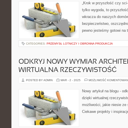
„Krok w przyszłość czy sci-
tylko wygoda, to przyszłość
wkracza do naszych domów
bezpieczeństwo, oszczędnoś
pewno jesteśmy gotowi na 
CATEGORIES:
PRZEMYSŁ LOTNICZY I OBRONNA PRODUKCJA
ODKRYJ NOWY WYMIAR ARCHITE
WIRTUALNA RZECZYWISTOŚĆ
POSTED BY ADMIN
MAR - 2 - 2025
MOŻLIWOŚĆ KOMENTOWAN
Nowy artykuł na blogu - odk
dzięki wirtualnej rzeczywis
możliwości, jakie niesie ze 
Ciekawe projekty i inspirac