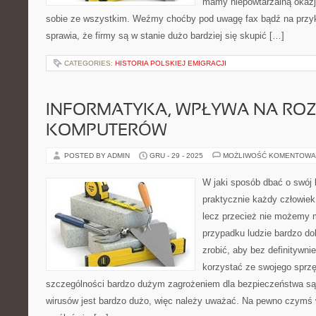
mamy niepowtarzalną okazję
sobie ze wszystkim. Weźmy choćby pod uwagę fax bądź na przykł
sprawia, że firmy są w stanie dużo bardziej się skupić […]
CATEGORIES:
HISTORIA POLSKIEJ EMIGRACJI
INFORMATYKA, WPŁYWA NA RO
KOMPUTERÓW
POSTED BY ADMIN
GRU - 29 - 2025
MOŻLIWOŚĆ KOMENTOWA
W jaki sposób dbać o swój 
praktycznie każdy człowiek
lecz przecież nie możemy 
przypadku ludzie bardzo do
zrobić, aby bez definitywn
korzystać ze swojego sprz
szczególności bardzo dużym zagrożeniem dla bezpieczeństwa są 
wirusów jest bardzo dużo, więc należy uważać. Na pewno czymś 