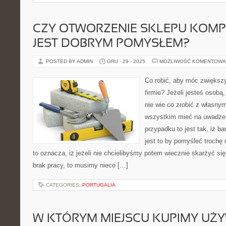
CZY OTWORZENIE SKLEPU KOM
JEST DOBRYM POMYSŁEM?
POSTED BY ADMIN
GRU - 29 - 2025
MOŻLIWOŚĆ KOMENTOWA
Co robić, aby móc zwiększ
firmie? Jeżeli jesteś osobą,
nie wie co zrobić z własny
wszystkim mieć na uwadze
przypadku to jest tak, iż 
jest to by pomyśleć trochę
to oznacza, iż jeżeli nie chcielibyśmy potem wiecznie skarżyć się
brak pracy, to musimy nieco […]
CATEGORIES:
PORTUGALIA
W KTÓRYM MIEJSCU KUPIMY UŻ