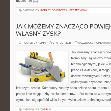
myśleć, że […]
CATEGORIES:
PORADY OD WRÓŻEK I EZOTERYKÓW
JAK MOŻEMY ZNACZĄCO POWIĘ
WŁASNY ZYSK?
POSTED BY ADMIN
GRU - 29 - 2025
MOŻLIWOŚĆ KOMENTOWA
Jak możemy znacząco pow
Komputery, są bardzo rozw
technologicznymi, jakie w 
pracę człowiekowi, dlatego
dobrze rozwiniętych funkcji,
wykonywać czynności znacz
krótszym czasie. Komputery zostały odnalezione sporo lat temu, 
proste i nie mające zbyt wielu elementów, które mimo to w tamty
wyróżniało się spośród wielu innych wynalazków technologicznyc
CATEGORIES:
THAIFUN