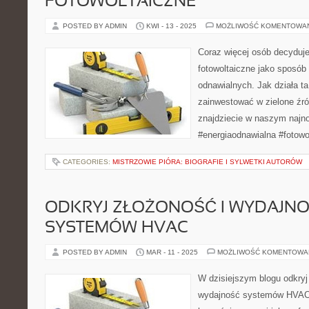
FOTOWOLTAICZNE
POSTED BY ADMIN
KWI - 13 - 2025
MOŻLIWOŚĆ KOMENTOWA
Coraz więcej osób decyduj
fotowoltaiczne jako sposób 
odnawialnych. Jak działa ta
zainwestować w zielone źró
znajdziecie w naszym najn
#energiaodnawialna #fotowol
CATEGORIES:
MISTRZOWIE PIÓRA: BIOGRAFIE I SYLWETKI AUTORÓW
ODKRYJ ZŁOŻONOŚĆ I WYDAJN
SYSTEMÓW HVAC
POSTED BY ADMIN
MAR - 11 - 2025
MOŻLIWOŚĆ KOMENTOWA
W dzisiejszym blogu odkryj
wydajność systemów HVAC. 