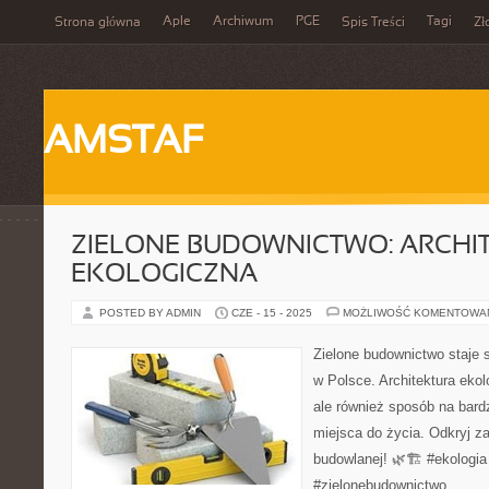
Aple
Archiwum
PGE
Tagi
Strona główna
Spis Treści
Zł
AMSTAF
ZIELONE BUDOWNICTWO: ARCHI
EKOLOGICZNA
POSTED BY ADMIN
CZE - 15 - 2025
MOŻLIWOŚĆ KOMENTOWA
Zielone budownictwo staje s
w Polsce. Architektura ekolo
ale również sposób na bard
miejsca do życia. Odkryj zal
budowlanej! 🌿🏗️ #ekologia
#zielonebudownictwo