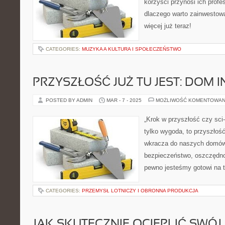
korzyści przynosi ich profe
dlaczego warto zainwestowa
więcej już teraz!
CATEGORIES:
MUZYKA A KULTURA I SPOŁECZEŃSTWO
PRZYSZŁOŚĆ JUŻ TU JEST: DOM 
POSTED BY ADMIN
MAR - 7 - 2025
MOŻLIWOŚĆ KOMENTOWAN
„Krok w przyszłość czy sci-
tylko wygoda, to przyszłość
wkracza do naszych domów
bezpieczeństwo, oszczędnoś
pewno jesteśmy gotowi na 
CATEGORIES:
PRZEMYSŁ LOTNICZY I OBRONNA PRODUKCJA
JAK SKUTECZNIE OCIEPLIĆ SWÓ