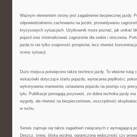
Ważnym elementem strony jest zagadnienie bezpiecznej jazdy. Pu
odpowiedzialnemu zachowaniu na jezdni, przewidywaniu zagrożeń
kryzysowych sytuacjach. Użytkownik może poznać, jak unikać błę
pojazd oraz minimalizować zagrożenie dla siebie i otoczenia. Por
jazda to nie tylko znajomość przepisów, lecz również koncentracj
oceny sytuacji.
Dużo miejsca poświęcono także technice jazdy. To właśnie tutaj c
wskazówki dotyczące startu pojazdu, wytracania prędkości, poko
wykonywania manewrów, ustawiania pojazdu na postoju czy prec
tyłu. Publikacje pomagają przyswoić, że dobra technika jazdy ma 
wygody, ale również na bezpieczeństwo, oszczędność eksploatacj
w ruchu.
Serwis zajmuje się także zagadnień związanych z wymagającą po
Deszcz, śnieg, śliska jezdnia, ograniczona widoczność czy prow