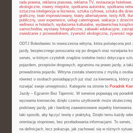
rada prawna
,
reklama prasowa
,
reklama TV
,
restauracje hotelowe
ekologiczne
,
rowery miejskie
,
spotkania autorskie
,
spotkania net
sztuczna inteligencja w biznesie
,
sztuka cyfrowa
,
sztuka dla dzie
graficzny
,
teatr improwizowany
,
teatry alternatywne
,
testy A/B
,
tł
publiczny
,
user experience
,
usługi cateringowe
,
wakacje z dziećm
wellness w hotelach
,
wydarzenia kulturalne
,
wydawnictwa książk
samochodów
,
wystawy fotograficzne
,
zabawki edukacyjne
,
zarzą
zwiedzanie z przewodnikiem
,
żywność ekologiczna
,
żywność regi
ODTJ Bolesławiec to nowoczesna witryna, która poświęcona jest
jazdy, bezpiecznego poruszania się po drogach oraz rozwijania ko
serwis, w którym czytelnik znajdzie rzetelne treści dotyczące sz
pojazdem, przepisów drogowych, egzaminu na prawo jazdy, a takż
prowadzenia pojazdu. Witryna została stworzona z myślą o osoba
również o osobach posiadających już staż za kierownicą, którzy
rozwijać swoje umiejętności. Kategorie na stronie to
Poradnik Kie
Jazdy – Egzamin Bez Tajemnic. W serwisie pojawiają się poradni
wyzwania kierowców, dzięki czemu użytkownik może skutecznie
podstawy jazdy, jak i bardziej zaawansowane aspekty kierowania.
taki sposób, aby łączyć teorię z praktyką. Dzięki temu każdy o
orientację stopniowo, bez przeładowania informacjami. To serwis, 
na definicjach, lecz pokazuje, jak zachować się w różnych sytuac