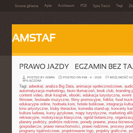
Aple
Archiwum
PGE
Tagi
Strona główna
Spis Treści
Zł
AMSTAF
PRAWO JAZDY – EGZAMIN BEZ TA
POSTED BY ADMIN
POSTED ON KWI - 4 - 2026
MOŻLIWOŚĆ K
WYŁĄCZONA
Tagi:
adwokat
,
analiza Big Data
,
animacje społecznościowe
,
audi
automatyzacja marketingu
,
biuro tłumaczeń
,
book club
,
branding 
content video
,
druk książek
,
ebooki
,
edukacja turystyczna
,
event
filmowe
,
festiwale muzyczne
,
filmy promocyjne
,
folklor
,
food truck
edukacyjne online
,
hodowla koni
,
hotele butikowe
,
integracja kult
kino artystyczne
,
kluby literackie
,
komedia stand-up
,
koncerty ka
kultura ludowa
,
kursy językowe
,
mapy turystyczne
,
marketing afil
rekreacyjne
,
motoryzacja klasyczna
,
ogród botaniczny
,
organizac
planery podróży
,
podróże rodzinne
,
porady prawne
,
prasa bizneso
gospodarcze
,
prawo nieruchomości
,
prawo rodzinne
,
procesy prod
programy lojalnościowe
,
projektowanie logo
,
projekty graficzne
,
ps