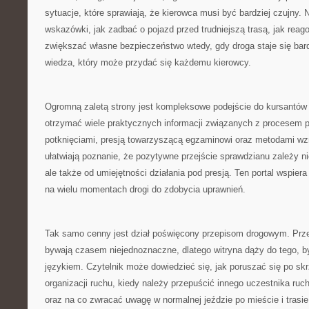
sytuacje, które sprawiają, że kierowca musi być bardziej czujny.
wskazówki, jak zadbać o pojazd przed trudniejszą trasą, jak reag
zwiększać własne bezpieczeństwo wtedy, gdy droga staje się bar
wiedza, który może przydać się każdemu kierowcy.
Ogromną zaletą strony jest kompleksowe podejście do kursantów
otrzymać wiele praktycznych informacji związanych z procesem 
potknięciami, presją towarzyszącą egzaminowi oraz metodami wz
ułatwiają poznanie, że pozytywne przejście sprawdzianu zależy nie
ale także od umiejętności działania pod presją. Ten portal wspie
na wielu momentach drogi do zdobycia uprawnień.
Tak samo cenny jest dział poświęcony przepisom drogowym. Prz
bywają czasem niejednoznaczne, dlatego witryna dąży do tego, b
językiem. Czytelnik może dowiedzieć się, jak poruszać się po sk
organizacji ruchu, kiedy należy przepuścić innego uczestnika ruchu
oraz na co zwracać uwagę w normalnej jeździe po mieście i trasi