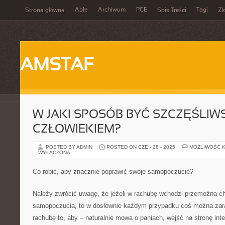
Aple
Archiwum
PGE
Tagi
Strona główna
Spis Treści
Zł
AMSTAF
W JAKI SPOSÓB BYĆ SZCZĘŚLI
CZŁOWIEKIEM?
POSTED BY ADMIN
POSTED ON CZE - 28 - 2025
MOŻLIWOŚĆ 
WYŁĄCZONA
Co robić, aby znacznie poprawić swoje samopoczucie?
Należy zwrócić uwagę, że jeżeli w rachubę wchodzi przemożna 
samopoczucia, to w dosłownie każdym przypadku coś można za
rachubę to, aby – naturalnie mowa o paniach, wejść na stronę int