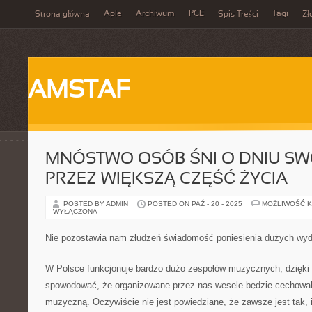
Aple
Archiwum
PGE
Tagi
Strona główna
Spis Treści
Zł
AMSTAF
MNÓSTWO OSÓB ŚNI O DNIU SW
PRZEZ WIĘKSZĄ CZĘŚĆ ŻYCIA
POSTED BY ADMIN
POSTED ON PAŹ - 20 - 2025
MOŻLIWOŚĆ 
WYŁĄCZONA
Nie pozostawia nam złudzeń świadomość poniesienia dużych wy
W Polsce funkcjonuje bardzo dużo zespołów muzycznych, dzięk
spowodować, że organizowane przez nas wesele będzie cechował
muzyczną. Oczywiście nie jest powiedziane, że zawsze jest tak, 