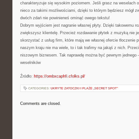
charakteryzuje się wysokim poziomem. Jeśli grasz na weselach o
nieco za takimi możliwościami, dzięki to którym będziesz mógł zw
dwóch zdań nie powinieneś ominąć owego tekstu!
Dobrym wyjściem jest nagranie własnej płyty. Dzięki takowemu r
zwiększysz klientelę. Przecież rozdawanie płytek z muzyką nie j
skorzystać z usług firm, które mają we własnej ofercie tłoczenie p
naszym kraju nie ma wiele, to i tak trafimy na jakąś z nich. Przeci
niszowym biznesem. Tak naprawdę można być pewnym jednego – 
weselników
Źródło:
https://ombxcaphfi.cfolks.pl/
CATEGORIES:
UKRYTE ZATOCZKI I PLAŻE „SECRET SPOT”
Comments are closed.