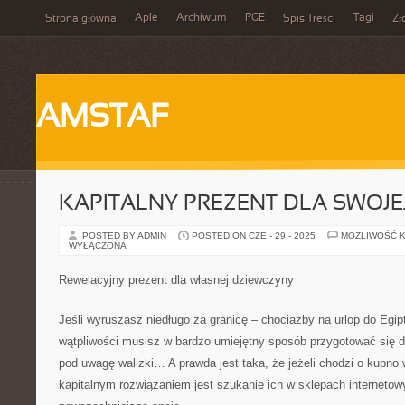
Aple
Archiwum
PGE
Tagi
Strona główna
Spis Treści
Zł
AMSTAF
KAPITALNY PREZENT DLA SWOJE
POSTED BY ADMIN
POSTED ON CZE - 29 - 2025
MOŻLIWOŚĆ 
WYŁĄCZONA
Rewelacyjny prezent dla własnej dziewczyny
Jeśli wyruszasz niedługo za granicę – chociażby na urlop do Egip
wątpliwości musisz w bardzo umiejętny sposób przygotować się
pod uwagę walizki… A prawda jest taka, że jeżeli chodzi o kupno 
kapitalnym rozwiązaniem jest szukanie ich w sklepach internetow