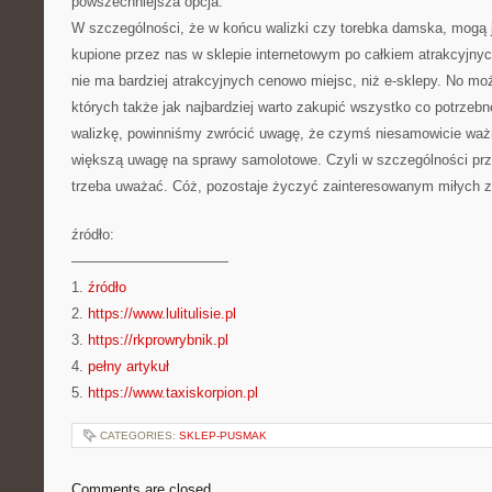
powszechniejsza opcja.
W szczególności, że w końcu walizki czy torebka damska, mogą j
kupione przez nas w sklepie internetowym po całkiem atrakcyjnyc
nie ma bardziej atrakcyjnych cenowo miejsc, niż e-sklepy. No mo
których także jak najbardziej warto zakupić wszystko co potrze
walizkę, powinniśmy zwrócić uwagę, że czymś niesamowicie ważn
większą uwagę na sprawy samolotowe. Czyli w szczególności przy 
trzeba uważać. Cóż, pozostaje życzyć zainteresowanym miłych 
źródło:
———————————
1.
źródło
2.
https://www.lulitulisie.pl
3.
https://rkprowrybnik.pl
4.
pełny artykuł
5.
https://www.taxiskorpion.pl
CATEGORIES:
SKLEP-PUSMAK
Comments are closed.