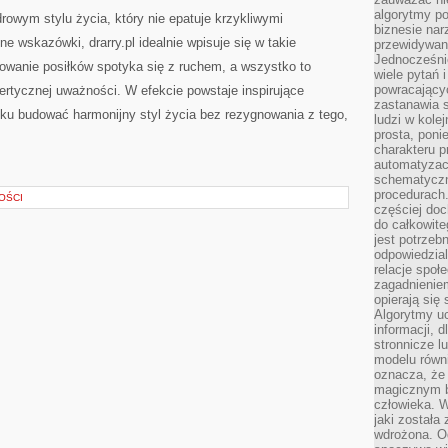
algorytmy po
rowym stylu życia, który nie epatuje krzykliwymi
biznesie nar
ne wskazówki, drarry.pl idealnie wpisuje się w takie
przewidywani
Jednocześnie
nowanie posiłków spotyka się z ruchem, a wszystko to
wiele pytań 
powracający
ertycznej uważności. W efekcie powstaje inspirujące
zastanawia s
oku budować harmonijny styl życia bez rezygnowania z tego,
ludzi w kole
prosta, poni
charakteru p
automatyzac
schematyczn
procedurach
OŚCI
częściej doc
do całkowite
jest potrzebn
odpowiedzial
relacje spo
zagadnieniem
opierają się 
Algorytmy u
informacji, d
stronnicze l
modelu równ
oznacza, że 
magicznym b
człowieka. W
jaki została
wdrożona. Od