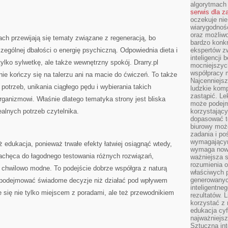
algorytmach
serwis dla 
oczekuje nie
wiarygodnośc
oraz możliw
ach przewijają się tematy związane z regeneracją, bo
bardzo konkr
czególnej dbałości o energię psychiczną. Odpowiednia dieta i
ekspertów z
inteligencji 
ylko sylwetkę, ale także wewnętrzny spokój. Drarry.pl
mocniejszych
współpracy m
nie kończy się na talerzu ani na macie do ćwiczeń. To także
Najcenniejsz
otrzeb, unikania ciągłego pędu i wybierania takich
ludzkie komp
zastąpić. Le
rganizmowi. Właśnie dlatego tematyka strony jest bliska
może podejm
ealnych potrzeb czytelnika.
korzystający
dopasować t
biurowy moż
zadania i po
wymagającym
ż edukacja, ponieważ trwałe efekty łatwiej osiągnąć wtedy,
wymaga nowy
achęca do łagodnego testowania różnych rozwiązań,
ważniejsza s
rozumienia 
 chwilowo modne. To podejście dobrze współgra z naturą
właściwych p
generowanyc
ą podejmować świadome decyzje niż działać pod wpływem
inteligentne
je się nie tylko miejscem z poradami, ale też przewodnikiem
rezultatów. L
korzystać z
edukacja cyf
najważniejs
Sztuczna int