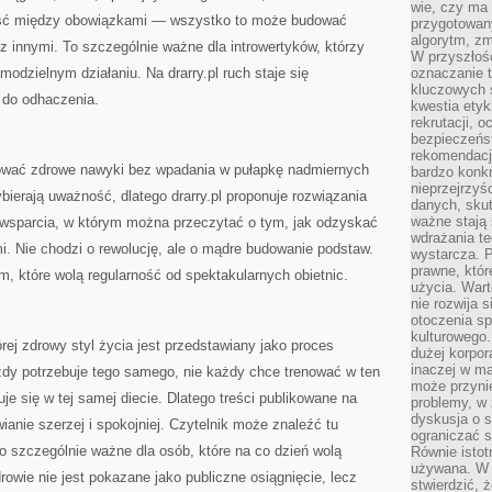
wie, czy ma 
ość między obowiązkami — wszystko to może budować
przygotowan
algorytm, zm
 innymi. To szczególnie ważne dla introwertyków, którzy
W przyszłośc
modzielnym działaniu. Na drarry.pl ruch staje się
oznaczanie t
kluczowych s
 do odhaczenia.
kwestia ety
rekrutacji, 
bezpieczeńs
rekomendacj
dować zdrowe nawyki bez wpadania w pułapkę nadmiernych
bardzo konkr
nieprzejrzyś
bierają uważność, dlatego drarry.pl proponuje rozwiązania
danych, sku
ważne stają 
e wsparcia, w którym można przeczytać o tym, jak odzyskać
wdrażania te
. Nie chodzi o rewolucję, ale o mądre budowanie podstaw.
wystarcza. 
prawne, któr
m, które wolą regularność od spektakularnych obietnic.
użycia. Wart
nie rozwija 
otoczenia s
kulturowego
órej zdrowy styl życia jest przedstawiany jako proces
dużej korpor
inaczej w ma
dy potrzebuje tego samego, nie każdy chce trenować w ten
może przyni
e się w tej samej diecie. Dlatego treści publikowane na
problemy, w 
dyskusja o s
ianie szerzej i spokojniej. Czytelnik może znaleźć tu
ograniczać si
o szczególnie ważne dla osób, które na co dzień wolą
Równie istotn
używana. W ś
drowie nie jest pokazane jako publiczne osiągnięcie, lecz
stwierdzić, 