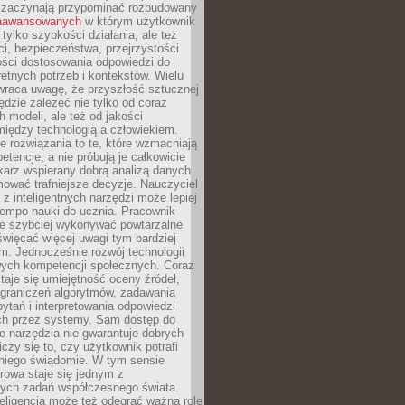
 zaczynają przypominać rozbudowany
zaawansowanych
w którym użytkownik
 tylko szybkości działania, ale też
i, bezpieczeństwa, przejrzystości
ości dostosowania odpowiedzi do
etnych potrzeb i kontekstów. Wielu
wraca uwagę, że przyszłość sztucznej
będzie zależeć nie tylko od coraz
 modeli, ale też od jakości
iędzy technologią a człowiekiem.
e rozwiązania to te, które wzmacniają
etencje, a nie próbują je całkowicie
karz wspierany dobrą analizą danych
ować trafniejsze decyzje. Nauczyciel
 z inteligentnych narzędzi może lepiej
empo nauki do ucznia. Pracownik
e szybciej wykonywać powtarzalne
święcać więcej uwagi tym bardziej
. Jednocześnie rozwój technologii
ch kompetencji społecznych. Coraz
taje się umiejętność oceny źródeł,
ograniczeń algorytmów, zadawania
ytań i interpretowania odpowiedzi
h przez systemy. Sam dostęp do
go narzędzia nie gwarantuje dobrych
iczy się to, czy użytkownik potrafi
 niego świadomie. W tym sensie
rowa staje się jednym z
zych zadań współczesnego świata.
eligencja może też odegrać ważną rolę