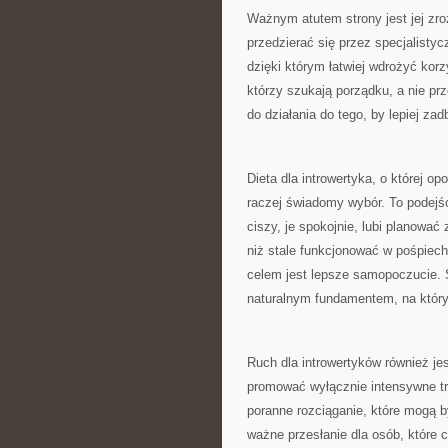
Ważnym atutem strony jest jej zro
przedzierać się przez specjalisty
dzięki którym łatwiej wdrożyć korzy
którzy szukają porządku, a nie pr
do działania do tego, by lepiej zad
Dieta dla introwertyka, o której o
raczej świadomy wybór. To podejśc
ciszy, je spokojnie, lubi planowa
niż stale funkcjonować w pośpiec
celem jest lepsze samopoczucie. 
naturalnym fundamentem, na który
Ruch dla introwertyków również je
promować wyłącznie intensywne tren
poranne rozciąganie, które mogą by
ważne przesłanie dla osób, które 