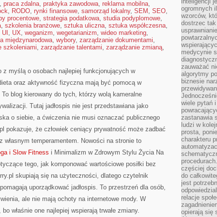
inteligencji 
,
praca zdalna
,
praktyka zawodowa
,
reklama mobilna
,
ogromnych i
ock
,
RODO
,
rynki finansowe
,
samorząd lokalny
,
SEM
,
SEO
,
wzorców, któ
py procentowe
,
strategia podatkowa
,
studia podyplomowe
,
dostrzec tak
a
,
szkolenia branżowe
,
sztuka uliczna
,
sztuka współczesna
,
usprawniani
,
UI
,
UX
,
weganizm
,
wegetarianizm
,
wideo marketing
,
powtarzalnyc
ca międzynarodowa
,
wybory
,
zarządzanie dokumentami
,
wspierający
e szkoleniami
,
zarządzanie talentami
,
zarządzanie zmianą
,
medycynie s
diagnostycz
zauważać ni
ło z myślą o osobach najlepiej funkcjonujących w
algorytmy po
biznesie nar
 dieta oraz aktywność fizyczna mają być pomocą w
przewidywani
. To blog kierowany do tych, którzy wolą kameralne
Jednocześnie
wiele pytań 
walizacji. Tutaj jadłospis nie jest przedstawiana jako
powracający
oska o siebie, a ćwiczenia nie musi oznaczać publicznego
zastanawia s
ludzi w kole
y.pl pokazuje, że człowiek ceniący prywatność może zadbać
prosta, poni
charakteru p
 z własnym temperamentem. Nowości na stronie to
automatyzac
ga i Slow Fitness
i Minimalizm w Zdrowym Stylu Życia Na
schematyczn
procedurach
tyczące tego, jak komponować wartościowe posiłki bez
częściej doc
ry.pl skupiają się na użyteczności, dlatego czytelnik
do całkowite
jest potrzebn
 pomagają uporządkować jadłospis. To przestrzeń dla osób,
odpowiedzial
relacje spo
wienia, ale nie mają ochoty na internetowe mody. W
zagadnieniem
 bo właśnie one najlepiej wspierają trwałe zmiany.
opierają się 