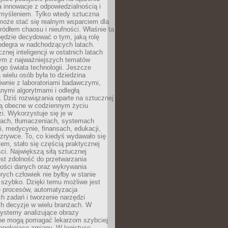
a innowacje z odpowiedzialnością i
myśleniem. Tylko wtedy sztuczna
 może stać się realnym wsparciem dla
 źródłem chaosu i nieufności. Właśnie ta
ędzie decydować o tym, jaką rolę
 odegra w nadchodzących latach.
znej inteligencji w ostatnich latach
nym z najważniejszych tematów
go świata technologii. Jeszcze
 wielu osób była to dziedzina
ównie z laboratoriami badawczymi,
nymi algorytmami i odległą
. Dziś rozwiązania oparte na sztucznej
 są obecne w codziennym życiu
zi. Wykorzystuje się je w
ach, tłumaczeniach, systemach
, medycynie, finansach, edukacji,
rozrywce. To, co kiedyś wydawało się
m, stało się częścią praktycznej
ci. Największą siłą sztucznej
jest zdolność do przetwarzania
lości danych oraz wykrywania
rych człowiek nie byłby w stanie
 szybko. Dzięki temu możliwe jest
e procesów, automatyzacja
h zadań i tworzenie narzędzi
ch decyzje w wielu branżach. W
ystemy analizujące obrazy
ne mogą pomagać lekarzom szybciej
epokojące zmiany. W logistyce