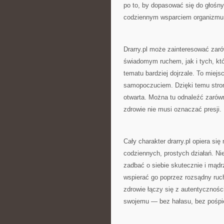
po to, by dopasować się do głośny
codziennym wsparciem organizmu
Drarry.pl może zainteresować zar
świadomym ruchem, jak i tych, kt
tematu bardziej dojrzale. To miej
samopoczuciem. Dzięki temu stro
otwarta. Można tu odnaleźć zarów
zdrowie nie musi oznaczać presji.
Cały charakter drarry.pl opiera s
codziennych, prostych działań. Ni
zadbać o siebie skutecznie i mądr
wspierać go poprzez rozsądny ruch.
zdrowie łączy się z autentyczności
swojemu — bez hałasu, bez pośpiec