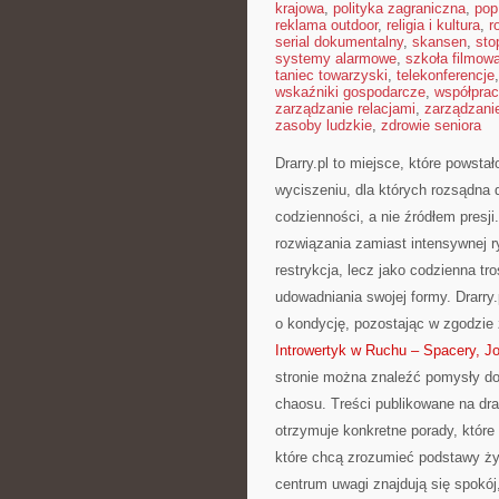
krajowa
,
polityka zagraniczna
,
pop
reklama outdoor
,
religia i kultura
,
r
serial dokumentalny
,
skansen
,
sto
systemy alarmowe
,
szkoła filmow
taniec towarzyski
,
telekonferencje
wskaźniki gospodarcze
,
współpra
zarządzanie relacjami
,
zarządzani
zasoby ludzkie
,
zdrowie seniora
Drarry.pl to miejsce, które powsta
wyciszeniu, dla których rozsądna
codzienności, a nie źródłem presji
rozwiązania zamiast intensywnej ry
restrykcja, lecz jako codzienna tr
udowadniania swojej formy. Drarr
o kondycję, pozostając w zgodzie
Introwertyk w Ruchu – Spacery, Jo
stronie można znaleźć pomysły do
chaosu. Treści publikowane na drar
otrzymuje konkretne porady, które
które chcą zrozumieć podstawy ży
centrum uwagi znajdują się spokój,