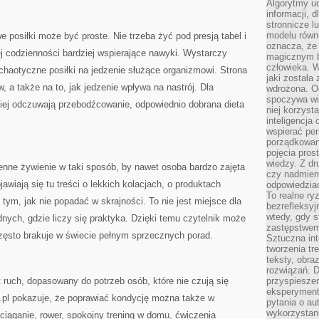
Algorytmy u
informacji, d
stronnicze l
modelu równ
e posiłki może być proste. Nie trzeba żyć pod presją tabel i
oznacza, że 
ej codzienności bardziej wspierające nawyki. Wystarczy
magicznym b
człowieka. W
chaotyczne posiłki na jedzenie służące organizmowi. Strona
jaki została
, a także na to, jak jedzenie wpływa na nastrój. Dla
wdrożona. Od
spoczywa wię
niej odczuwają przebodźcowanie, odpowiednio dobrana dieta
niej korzyst
inteligencja
.
wspierać pe
porządkowani
pojęcia pros
wiedzy. Z dru
enne żywienie w taki sposób, by nawet osoba bardzo zajęta
czy nadmier
awiają się tu treści o lekkich kolacjach, o produktach
odpowiedziac
To realne ry
tym, jak nie popadać w skrajności. To nie jest miejsce dla
bezrefleksyj
wtedy, gdy s
dnych, gdzie liczy się praktyka. Dzięki temu czytelnik może
zastępstwem 
często brakuje w świecie pełnym sprzecznych porad.
Sztuczna int
tworzenia tr
teksty, obra
rozwiązań. D
 ruch, dopasowany do potrzeb osób, które nie czują się
przyspiesze
eksperyment
y.pl pokazuje, że poprawiać kondycję można także w
pytania o au
wykorzystani
zciąganie, rower, spokojny trening w domu, ćwiczenia