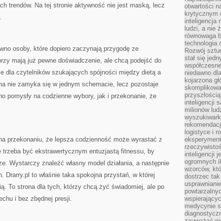
ch trendów. Na tej stronie aktywność nie jest maską, lecz
otwartości n
krytycznym 
.
inteligencja
ludzi, a nie
równowaga b
technologia
ówno osoby, które dopiero zaczynają przygodę ze
Rozwój sztuc
stał się jed
órzy mają już pewne doświadczenie, ale chcą podejść do
współczesne
sce dla czytelników szukających spójności między dietą a
niedawno dla
kojarzona gł
na nie zamyka się w jednym schemacie, lecz pozostaje
skomplikowa
przyszłością
no pomysły na codzienne wybory, jak i przekonanie, że
inteligencji
milionów lud
wyszukiwark
rekomendacji
logistyce i 
ię na przekonaniu, że lepsza codzienność może wyrastać z
eksperymente
rzeczywistoś
e trzeba być ekstrawertycznym entuzjastą fitnessu, by
inteligencji 
ogromnych i
ze. Wystarczy znaleźć własny model działania, a następnie
wzorców, któ
 Drarry.pl to właśnie taka spokojna przystań, w której
dostrzec tak
usprawniani
ą. To strona dla tych, którzy chcą żyć świadomiej, ale po
powtarzalnyc
hu i bez zbędnej presji.
wspierający
medycynie s
diagnostycz
zauważać ni