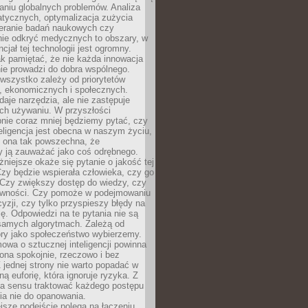
aniu globalnych problemów. Analiza
atycznych, optymalizacja zużycia
ieranie badań naukowych czy
nie odkryć medycznych to obszary, w
cjał tej technologii jest ogromny.
k pamiętać, że nie każda innowacja
ie prowadzi do dobra wspólnego.
wszystko zależy od priorytetów
h, ekonomicznych i społecznych.
daje narzędzia, ale nie zastępuje
ich używaniu. W przyszłości
nie coraz mniej będziemy pytać, czy
eligencja jest obecna w naszym życiu,
ę ona tak powszechna, że
y ją zauważać jako coś odrębnego.
niejsze okaże się pytanie o jakość tej
zy będzie wspierała człowieka, czy go
 Czy zwiększy dostęp do wiedzy, czy
równości. Czy pomoże w podejmowaniu
yzji, czy tylko przyspieszy błędy na
ę. Odpowiedzi na te pytania nie są
samych algorytmach. Zależą od
óry jako społeczeństwo wybierzemy.
owa o sztucznej inteligencji powinna
ona spokojnie, rzeczowo i bez
Z jednej strony nie warto popadać w
ną euforię, która ignoruje ryzyka. Z
ma sensu traktować każdego postępu
ia nie do opanowania.
jsze podejście polega na łączeniu