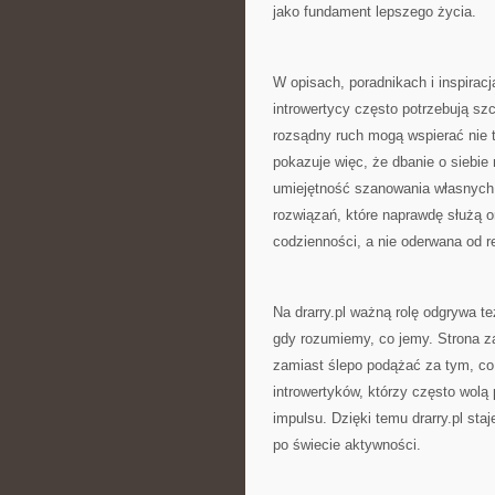
jako fundament lepszego życia.
W opisach, poradnikach i inspiracj
introwertycy często potrzebują sz
rozsądny ruch mogą wspierać nie t
pokazuje więc, że dbanie o siebie 
umiejętność szanowania własnych p
rozwiązań, które naprawdę służą o
codzienności, a nie oderwana od r
Na drarry.pl ważną rolę odgrywa te
gdy rozumiemy, co jemy. Strona z
zamiast ślepo podążać za tym, co
introwertyków, którzy często wol
impulsu. Dzięki temu drarry.pl sta
po świecie aktywności.