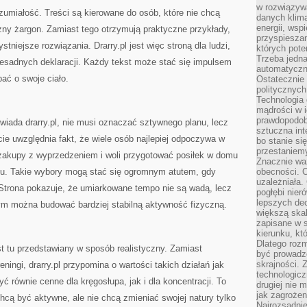
w rozwiązyw
zumiałość. Treści są kierowane do osób, które nie chcą
danych klim
energii, wsp
czny żargon. Zamiast tego otrzymują praktyczne przykłady,
przyspiesza
stniejsze rozwiązania. Drarry.pl jest więc stroną dla ludzi,
których poten
Trzeba jedna
zesadnych deklaracji. Każdy tekst może stać się impulsem
automatyczn
bać o swoje ciało.
Ostatecznie 
politycznyc
Technologia 
mądrości w 
prawdopodob
powiada drarry.pl, nie musi oznaczać sztywnego planu, lecz
sztuczna int
ie uwzględnia fakt, że wiele osób najlepiej odpoczywa w
bo stanie si
przestaniem
ć zakupy z wyprzedzeniem i woli przygotować posiłek w domu
Znacznie waż
hu. Takie wybory mogą stać się ogromnym atutem, gdy
obecności. C
uzależniała.
Strona pokazuje, że umiarkowane tempo nie są wadą, lecz
pogłębi nie
lepszych dec
m można budować bardziej stabilną aktywność fizyczną.
większą skal
zapisane w 
kierunku, kt
Dlatego rozm
st tu przedstawiany w sposób realistyczny. Zamiast
być prowadz
skrajności. 
ingi, drarry.pl przypomina o wartości takich działań jak
technologicz
ć równie cenne dla kręgosłupa, jak i dla koncentracji. To
drugiej nie 
jak zagrożen
chcą być aktywne, ale nie chcą zmieniać swojej natury tylko
Najrozsądnie