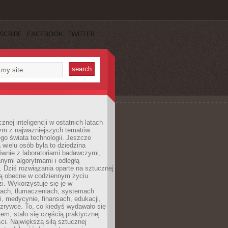
SCRIBE
FACEBOOK
TWITTER
znej inteligencji w ostatnich latach
nym z najważniejszych tematów
go świata technologii. Jeszcze
 wielu osób była to dziedzina
ównie z laboratoriami badawczymi,
nymi algorytmami i odległą
. Dziś rozwiązania oparte na sztucznej
 są obecne w codziennym życiu
zi. Wykorzystuje się je w
ach, tłumaczeniach, systemach
, medycynie, finansach, edukacji,
rozrywce. To, co kiedyś wydawało się
m, stało się częścią praktycznej
ci. Największą siłą sztucznej