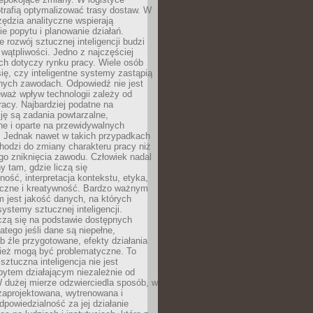
trafią optymalizować trasy dostaw. W
zędzia analityczne wspierają
e popytu i planowanie działań.
 rozwój sztucznej inteligencji budzi
i wątpliwości. Jedno z najczęściej
ch dotyczy rynku pracy. Wiele osób
ię, czy inteligentne systemy zastąpią
jnych zawodach. Odpowiedź nie jest
eważ wpływ technologii zależy od
racy. Najbardziej podatne na
ję są zadania powtarzalne,
e i oparte na przewidywalnych
. Jednak nawet w takich przypadkach
hodzi do zmiany charakteru pracy niż
go zniknięcia zawodu. Człowiek nadal
y tam, gdzie liczą się
ność, interpretacja kontekstu, etyka,
łeczne i kreatywność. Bardzo ważnym
 jest jakość danych, na których
systemy sztucznej inteligencji.
czą się na podstawie dostępnych
latego jeśli dane są niepełne,
ub źle przygotowane, efekty działania
ież mogą być problematyczne. To
sztuczna inteligencja nie jest
ytem działającym niezależnie od
 dużej mierze odzwierciedla sposób, w
 zaprojektowana, wytrenowana i
powiedzialność za jej działanie