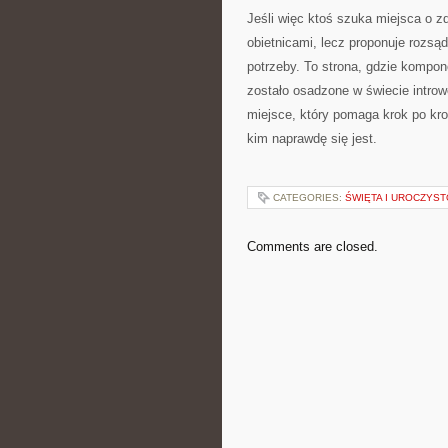
Jeśli więc ktoś szuka miejsca o zd
obietnicami, lecz proponuje rozsąd
potrzeby. To strona, gdzie kompo
zostało osadzone w świecie introw
miejsce, który pomaga krok po kr
kim naprawdę się jest.
CATEGORIES:
ŚWIĘTA I UROCZYST
Comments are closed.