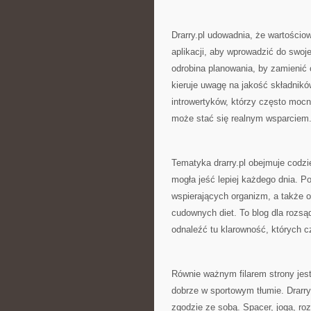
Drarry.pl udowadnia, że wartościow
aplikacji, aby wprowadzić do swoj
odrobina planowania, by zamienić 
kieruje uwagę na jakość składników
introwertyków, którzy często moc
może stać się realnym wsparciem
Tematyka drarry.pl obejmuje codzi
mogła jeść lepiej każdego dnia. Poj
wspierających organizm, a także o 
cudownych diet. To blog dla rozsą
odnaleźć tu klarowność, których 
Równie ważnym filarem strony jest
dobrze w sportowym tłumie. Drarr
zgodzie ze sobą. Spacer, joga, ro