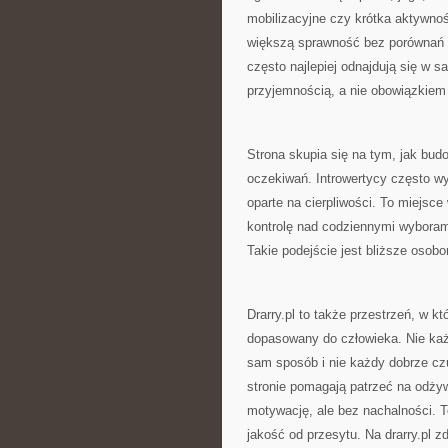
mobilizacyjne czy krótka aktywn
większą sprawność bez porównań z
często najlepiej odnajdują się w sa
przyjemnością, a nie obowiązkiem
Strona skupia się na tym, jak bu
oczekiwań. Introwertycy często wy
oparte na cierpliwości. To miejsc
kontrolę nad codziennymi wyborami
Takie podejście jest bliższe osobo
Drarry.pl to także przestrzeń, w kt
dopasowany do człowieka. Nie każ
sam sposób i nie każdy dobrze czuj
stronie pomagają patrzeć na odżyw
motywację, ale bez nachalności. T
jakość od przesytu. Na drarry.pl z