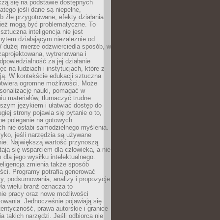
czą się na podstawie dostępnych
latego jeśli dane są niepełne,
ub źle przygotowane, efekty działania
ież mogą być problematyczne. To
sztuczna inteligencja nie jest
ytem działającym niezależnie od
 dużej mierze odzwierciedla sposób, w
 zaprojektowana, wytrenowana i
powiedzialność za jej działanie
c na ludziach i instytucjach, które z
ają. W kontekście edukacji sztuczna
 otwiera ogromne możliwości. Może
rsonalizację nauki, pomagać w
u materiałów, tłumaczyć trudne
tszym językiem i ułatwiać dostęp do
giej strony pojawia się pytanie o to,
ne poleganie na gotowych
h nie osłabi samodzielnego myślenia.
zyko, jeśli narzędzia są używane
nie. Największą wartość przynoszą
tają się wsparciem dla człowieka, a nie
dla jego wysiłku intelektualnego.
eligencja zmienia także sposób
eści. Programy potrafią generować
zy, podsumowania, analizy i propozycje
la wielu branż oznacza to
nie pracy oraz nowe możliwości
owania. Jednocześnie pojawiają się
tentyczność, prawa autorskie i granice
a takich narzędzi. Jeśli odbiorca nie