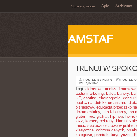
Aple
Archiwum
Strona główna
AMSTAF
TRENUJ W SPOKO
POSTED BY ADMIN
POSTED ON
WYŁĄCZONA
Tagi:
aktorstwo
,
analiza finansowa
audio marketing
,
balet
,
banery
,
ban
UE
,
casting
,
choreografia
,
consult
publiczna
,
detoks organizmu
,
diet
biznesowy
,
edukacja przedszkolna
dokumentalny
,
film fabularny
,
foru
gluten free
,
grafitti
,
hip-hop
,
home o
jazz
,
kamery ochrony
,
kino niezal
media społecznościowe w polityce
klasyczna
,
ochrona danych
,
opiek
księgowe
,
pamiątki turystyczne
,
P