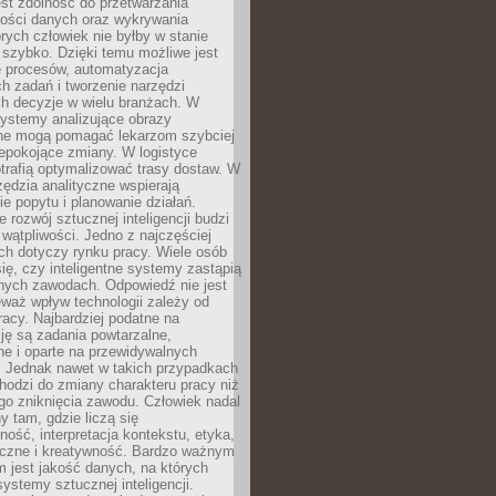
jest zdolność do przetwarzania
lości danych oraz wykrywania
rych człowiek nie byłby w stanie
 szybko. Dzięki temu możliwe jest
e procesów, automatyzacja
h zadań i tworzenie narzędzi
ch decyzje w wielu branżach. W
ystemy analizujące obrazy
ne mogą pomagać lekarzom szybciej
epokojące zmiany. W logistyce
trafią optymalizować trasy dostaw. W
zędzia analityczne wspierają
e popytu i planowanie działań.
 rozwój sztucznej inteligencji budzi
i wątpliwości. Jedno z najczęściej
ch dotyczy rynku pracy. Wiele osób
ię, czy inteligentne systemy zastąpią
jnych zawodach. Odpowiedź nie jest
eważ wpływ technologii zależy od
racy. Najbardziej podatne na
ję są zadania powtarzalne,
e i oparte na przewidywalnych
. Jednak nawet w takich przypadkach
hodzi do zmiany charakteru pracy niż
go zniknięcia zawodu. Człowiek nadal
y tam, gdzie liczą się
ność, interpretacja kontekstu, etyka,
łeczne i kreatywność. Bardzo ważnym
 jest jakość danych, na których
systemy sztucznej inteligencji.