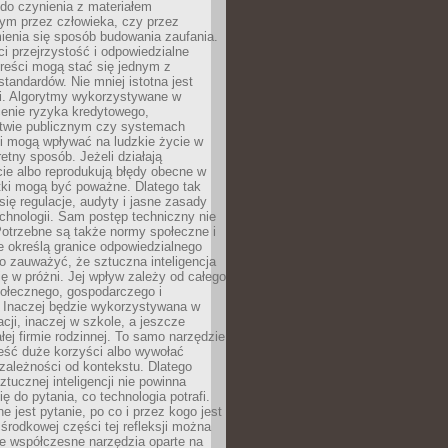
do czynienia z materiałem
ym przez człowieka, czy przez
ienia się sposób budowania zaufania.
i przejrzystość i odpowiedzialne
reści mogą stać się jednym z
tandardów. Nie mniej istotna jest
ki. Algorytmy wykorzystywane w
ocenie ryzyka kredytowego,
twie publicznym czy systemach
i mogą wpływać na ludzkie życie w
etny sposób. Jeżeli działają
cie albo reprodukują błędy obecne w
tki mogą być poważne. Dlatego tak
się regulacje, audyty i jasne zasady
chnologii. Sam postęp techniczny nie
Potrzebne są także normy społeczne i
e określą granice odpowiedzialnego
o zauważyć, że sztuczna inteligencja
się w próżni. Jej wpływ zależy od całego
połecznego, gospodarczego i
. Inaczej będzie wykorzystywana w
acji, inaczej w szkole, a jeszcze
łej firmie rodzinnej. To samo narzędzie
eść duże korzyści albo wywołać
zależności od kontekstu. Dlatego
ztucznej inteligencji nie powinna
ę do pytania, co technologia potrafi.
e jest pytanie, po co i przez kogo jest
rodkowej części tej refleksji można
że współczesne narzędzia oparte na