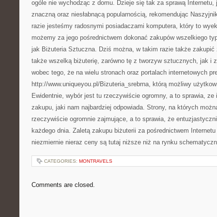
ogóle nie wychodząc z domu. Dzieje się tak za sprawą Internetu, j
znaczną oraz niesłabnącą popularnością, rekomendując Naszyjniki
razie jesteśmy radosnymi posiadaczami komputera, który to wyek
możemy za jego pośrednictwem dokonać zakupów wszelkiego typ
jak Biżuteria Sztuczna. Dziś można, w takim razie także zakupić
także wszelką biżuterię, zarówno tę z tworzyw sztucznych, jak i zł
wobec tego, że na wielu stronach oraz portalach internetowych pr
http://www.uniqueyou.pl/Bizuteria_srebrna, którą możliwy użytko
Ewidentnie, wybór jest tu rzeczywiście ogromny, a to sprawia, ze 
zakupu, jaki nam najbardziej odpowiada. Strony, na których można
rzeczywiście ogromnie zajmujące, a to sprawia, że entuzjastyczn
każdego dnia. Zaletą zakupu biżuterii za pośrednictwem Internetu 
niezmiernie nieraz ceny są tutaj niższe niż na rynku schematycz
CATEGORIES:
MONTRAVELS
Comments are closed.