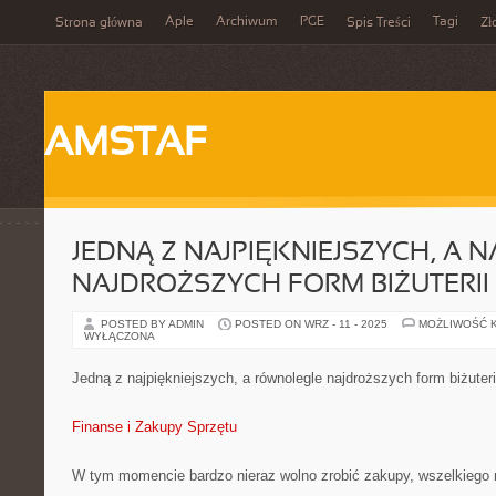
Aple
Archiwum
PGE
Tagi
Strona główna
Spis Treści
Zł
AMSTAF
JEDNĄ Z NAJPIĘKNIEJSZYCH, A 
NAJDROŻSZYCH FORM BIŻUTERII
POSTED BY ADMIN
POSTED ON WRZ - 11 - 2025
MOŻLIWOŚĆ 
WYŁĄCZONA
Jedną z najpiękniejszych, a równolegle najdroższych form biżuteri
Finanse i Zakupy Sprzętu
W tym momencie bardzo nieraz wolno zrobić zakupy, wszelkiego 