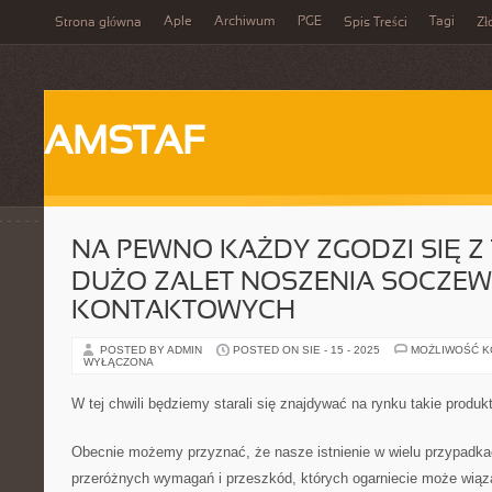
Aple
Archiwum
PGE
Tagi
Strona główna
Spis Treści
Zł
AMSTAF
NA PEWNO KAŻDY ZGODZI SIĘ Z T
DUŻO ZALET NOSZENIA SOCZE
KONTAKTOWYCH
POSTED BY ADMIN
POSTED ON SIE - 15 - 2025
MOŻLIWOŚĆ 
WYŁĄCZONA
W tej chwili będziemy starali się znajdywać na rynku takie produk
Obecnie możemy przyznać, że nasze istnienie w wielu przypadka
przeróżnych wymagań i przeszkód, których ogarniecie może wiąz