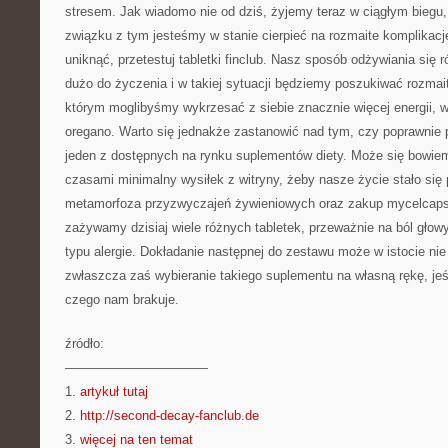
stresem. Jak wiadomo nie od dziś, żyjemy teraz w ciągłym biegu,
związku z tym jesteśmy w stanie cierpieć na rozmaite komplikacj
uniknąć, przetestuj tabletki finclub. Nasz sposób odżywiania się
dużo do życzenia i w takiej sytuacji będziemy poszukiwać rozmai
którym moglibyśmy wykrzesać z siebie znacznie więcej energii, 
oregano. Warto się jednakże zastanowić nad tym, czy poprawnie 
jeden z dostępnych na rynku suplementów diety. Może się bowie
czasami minimalny wysiłek z witryny, żeby nasze życie stało się 
metamorfoza przyzwyczajeń żywieniowych oraz zakup mycelcaps. 
zażywamy dzisiaj wiele różnych tabletek, przeważnie na ból głowy
typu alergie. Dokładanie następnej do zestawu może w istocie n
zwłaszcza zaś wybieranie takiego suplementu na własną rękę, jeś
czego nam brakuje.
źródło:
———————————
1.
artykuł tutaj
2.
http://second-decay-fanclub.de
3.
więcej na ten temat