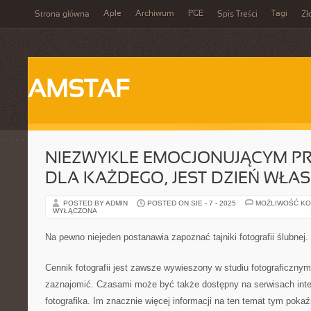
Aple
Archiwum
PGE
Tagi
Strona główna
Spis Treści
Zł
AMSTAF
NIEZWYKLE EMOCJONUJĄCYM P
DLA KAŻDEGO, JEST DZIEŃ WŁA
POSTED BY ADMIN
POSTED ON SIE - 7 - 2025
MOŻLIWOŚĆ K
WYŁĄCZONA
Na pewno niejeden postanawia zapoznać tajniki fotografii ślubnej
Cennik fotografii jest zawsze wywieszony w studiu fotograficznym
zaznajomić. Czasami może być także dostępny na serwisach int
fotografika. Im znacznie więcej informacji na ten temat tym pokaź