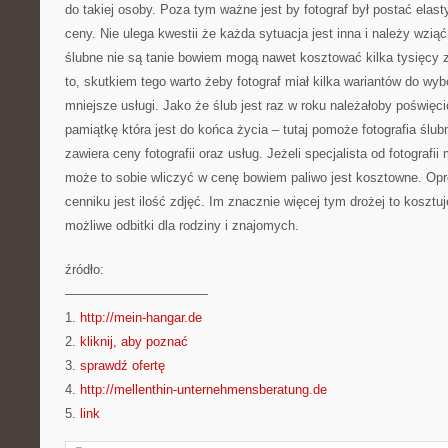
do takiej osoby. Poza tym ważne jest by fotograf był postać elast
ceny. Nie ulega kwestii że każda sytuacja jest inna i należy wzią
ślubne nie są tanie bowiem mogą nawet kosztować kilka tysięcy z
to, skutkiem tego warto żeby fotograf miał kilka wariantów do wy
mniejsze usługi. Jako że ślub jest raz w roku należałoby poświęc
pamiątkę która jest do końca życia – tutaj pomoże fotografia ślu
zawiera ceny fotografii oraz usług. Jeżeli specjalista od fotografi
może to sobie wliczyć w cenę bowiem paliwo jest kosztowne. Opr
cenniku jest ilość zdjęć. Im znacznie więcej tym drożej to kosztuj
możliwe odbitki dla rodziny i znajomych.
źródło:
———————————
1.
http://mein-hangar.de
2.
kliknij, aby poznać
3.
sprawdź ofertę
4.
http://mellenthin-unternehmensberatung.de
5.
link