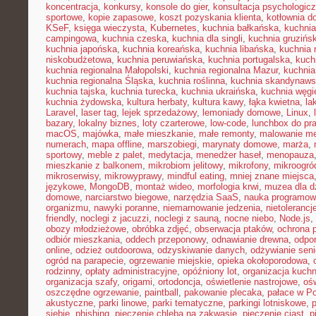
koncentracja
,
konkursy
,
konsole do gier
,
konsultacja psychologic
sportowe
,
kopie zapasowe
,
koszt pozyskania klienta
,
kotłownia 
KSeF
,
księga wieczysta
,
Kubernetes
,
kuchnia bałkańska
,
kuchnia
campingowa
,
kuchnia czeska
,
kuchnia dla singli
,
kuchnia gruzińs
kuchnia japońska
,
kuchnia koreańska
,
kuchnia libańska
,
kuchnia
niskobudżetowa
,
kuchnia peruwiańska
,
kuchnia portugalska
,
kuch
kuchnia regionalna Małopolski
,
kuchnia regionalna Mazur
,
kuchnia
kuchnia regionalna Śląska
,
kuchnia roślinna
,
kuchnia skandynaw
kuchnia tajska
,
kuchnia turecka
,
kuchnia ukraińska
,
kuchnia węgi
kuchnia żydowska
,
kultura herbaty
,
kultura kawy
,
łąka kwietna
,
la
Laravel
,
laser tag
,
lejek sprzedażowy
,
lemoniady domowe
,
Linux
,
bazary
,
lokalny biznes
,
loty czarterowe
,
low-code
,
lunchbox do pr
macOS
,
majówka
,
małe mieszkanie
,
małe remonty
,
malowanie me
numerach
,
mapa offline
,
marszobiegi
,
marynaty domowe
,
marża
,
sportowy
,
meble z palet
,
medytacja
,
menedżer haseł
,
menopauza
mieszkanie z balkonem
,
mikrobiom jelitowy
,
mikrofony
,
mikroogró
mikroserwisy
,
mikrowyprawy
,
mindful eating
,
mniej znane miejsca
językowe
,
MongoDB
,
montaż wideo
,
morfologia krwi
,
muzea dla d
domowe
,
narciarstwo biegowe
,
narzędzia SaaS
,
nauka programow
organizmu
,
nawyki poranne
,
niemarnowanie jedzenia
,
nietoleranc
friendly
,
noclegi z jacuzzi
,
noclegi z sauną
,
nocne niebo
,
Node.js
,
obozy młodzieżowe
,
obróbka zdjęć
,
obserwacja ptaków
,
ochrona 
odbiór mieszkania
,
oddech przeponowy
,
odnawianie drewna
,
odpo
online
,
odzież outdoorowa
,
odzyskiwanie danych
,
odżywianie sen
ogród na parapecie
,
ogrzewanie miejskie
,
opieka okołoporodowa
,
rodzinny
,
opłaty administracyjne
,
opóźniony lot
,
organizacja kuchn
organizacja szafy
,
origami
,
ortodoncja
,
oświetlenie nastrojowe
,
ośw
oszczędne ogrzewanie
,
paintball
,
pakowanie plecaka
,
pałace w P
akustyczne
,
parki linowe
,
parki tematyczne
,
parkingi lotniskowe
,
siebie
,
phishing
,
pieczenie chleba na zakwasie
,
pieczenie ciast
,
p