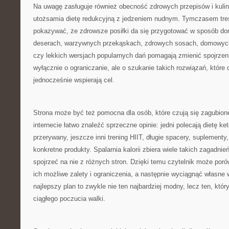
Na uwagę zasługuje również obecność zdrowych przepisów i kulina
utożsamia dietę redukcyjną z jedzeniem nudnym. Tymczasem tre
pokazywać, że zdrowsze posiłki da się przygotować w sposób dom
deserach, warzywnych przekąskach, zdrowych sosach, domowyc
czy lekkich wersjach popularnych dań pomagają zmienić spojrzeni
wyłącznie o ograniczanie, ale o szukanie takich rozwiązań, które 
jednocześnie wspierają cel.
Strona może być też pomocna dla osób, które czują się zagubion
internecie łatwo znaleźć sprzeczne opinie: jedni polecają dietę ke
przerywany, jeszcze inni trening HIIT, długie spacery, suplementy
konkretne produkty. Spalarnia kalorii zbiera wiele takich zagadni
spojrzeć na nie z różnych stron. Dzięki temu czytelnik może por
ich możliwe zalety i ograniczenia, a następnie wyciągnąć własne 
najlepszy plan to zwykle nie ten najbardziej modny, lecz ten, któ
ciągłego poczucia walki.