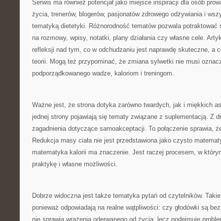
Serwis ma również potencjał jako miejsce inspiracji dla osób pr
życia, trenerów, blogerów, pasjonatów zdrowego odżywiania i wszys
tematyką dietetyki. Różnorodność tematów pozwala potraktować 
na rozmowy, wpisy, notatki, plany działania czy własne cele. Ar
refleksji nad tym, co w odchudzaniu jest naprawdę skuteczne, a c
teorii. Mogą też przypominać, że zmiana sylwetki nie musi oznac
podporządkowanego wadze, kaloriom i treningom.
Ważne jest, że strona dotyka zarówno twardych, jak i miękkich 
jednej strony pojawiają się tematy związane z suplementacją. Z d
zagadnienia dotyczące samoakceptacji. To połączenie sprawia, że 
Redukcja masy ciała nie jest przedstawiona jako czysto matemat
matematyka kalorii ma znaczenie. Jest raczej procesem, w który
praktykę i własne możliwości.
Dobrze widoczna jest także tematyka pytań od czytelników. Takie
ponieważ odpowiadają na realne wątpliwości: czy głodówki są bez
nie sprawia wrażenia oderwanego od życia, lecz podejmuje proble