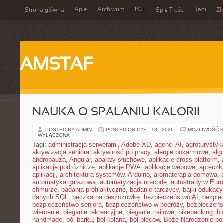
Aple
Archiwum
PGE
Tagi
Strona główna
Spis Treści
Zł
AMSTAF
NAUKA O SPALANIU KALORII
POSTED BY ADMIN
POSTED ON CZE - 18 - 2026
MOŻLIWOŚĆ 
WYŁĄCZONA
Tagi:
administracja serwerami
,
Adobe XD
,
agenci AI
,
agroturysty
aktywizacja seniora
,
aktywność po pracy
,
alergie pokarmowe
,
alg
andropauza
,
Angular
,
aparaty słuchowe
,
aplikacje cross-platform
,
aplikacje podróżnicze
,
aplikacje PWA
,
aplikacje webowe
,
apteczk
aplikacji
,
architektura systemów
,
Arduino
,
aromaterapia domowa
,
automatyka garażowa
,
automatyzacja no-code
,
autostrady w Euro
chmurze
,
badania profilaktyczne
,
badanie tarczycy
,
bajki edukacy
danych SQL
,
beczka na deszczówkę
,
bezpieczeństwo AI
,
bezpie
bezpieczeństwo seniora
,
bezpieczeństwo w podróży
,
bezpieczeńs
wiercenie
,
bieganie rekreacyjne
,
bieganie trailowe
,
bikepacking
,
b
handmade
,
ból barku
,
ból kolana
,
ból pleców
,
Boże Narodzenie p