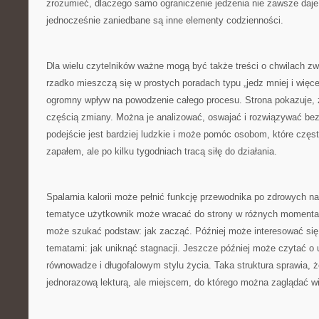
zrozumieć, dlaczego samo ograniczenie jedzenia nie zawsze daje 
jednocześnie zaniedbane są inne elementy codzienności.
Dla wielu czytelników ważne mogą być także treści o chwilach zwą
rzadko mieszczą się w prostych poradach typu „jedz mniej i więce
ogromny wpływ na powodzenie całego procesu. Strona pokazuje, 
częścią zmiany. Można je analizować, oswajać i rozwiązywać bez
podejście jest bardziej ludzkie i może pomóc osobom, które czę
zapałem, ale po kilku tygodniach tracą siłę do działania.
Spalarnia kalorii może pełnić funkcję przewodnika po zdrowych n
tematyce użytkownik może wracać do strony w różnych momentac
może szukać podstaw: jak zacząć. Później może interesować się
tematami: jak uniknąć stagnacji. Jeszcze później może czytać o 
równowadze i długofalowym stylu życia. Taka struktura sprawia, że
jednorazową lekturą, ale miejscem, do którego można zaglądać wi