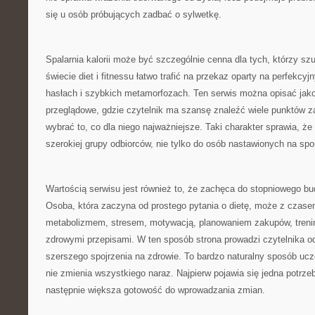
się u osób próbujących zadbać o sylwetkę.
Spalarnia kalorii może być szczególnie cenna dla tych, którzy s
świecie diet i fitnessu łatwo trafić na przekaz oparty na perfekcy
hasłach i szybkich metamorfozach. Ten serwis można opisać jako
przeglądowe, gdzie czytelnik ma szansę znaleźć wiele punktów z
wybrać to, co dla niego najważniejsze. Taki charakter sprawia, że
szerokiej grupy odbiorców, nie tylko do osób nastawionych na spo
Wartością serwisu jest również to, że zachęca do stopniowego b
Osoba, która zaczyna od prostego pytania o dietę, może z czas
metabolizmem, stresem, motywacją, planowaniem zakupów, treni
zdrowymi przepisami. W ten sposób strona prowadzi czytelnika o
szerszego spojrzenia na zdrowie. To bardzo naturalny sposób ucz
nie zmienia wszystkiego naraz. Najpierw pojawia się jedna potrzeb
następnie większa gotowość do wprowadzania zmian.