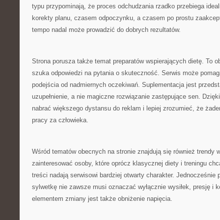
typu przypominają, że proces odchudzania rzadko przebiega ide
korekty planu, czasem odpoczynku, a czasem po prostu zaakcept
tempo nadal może prowadzić do dobrych rezultatów.
Strona porusza także temat preparatów wspierających dietę. To o
szuka odpowiedzi na pytania o skuteczność. Serwis może pomag
podejścia od nadmiernych oczekiwań. Suplementacja jest przeds
uzupełnienie, a nie magiczne rozwiązanie zastępujące sen. Dzięk
nabrać większego dystansu do reklam i lepiej zrozumieć, że żade
pracy za człowieka.
Wśród tematów obecnych na stronie znajdują się również trendy 
zainteresować osoby, które oprócz klasycznej diety i treningu ch
treści nadają serwisowi bardziej otwarty charakter. Jednocześnie 
sylwetkę nie zawsze musi oznaczać wyłącznie wysiłek, presję i 
elementem zmiany jest także obniżenie napięcia.