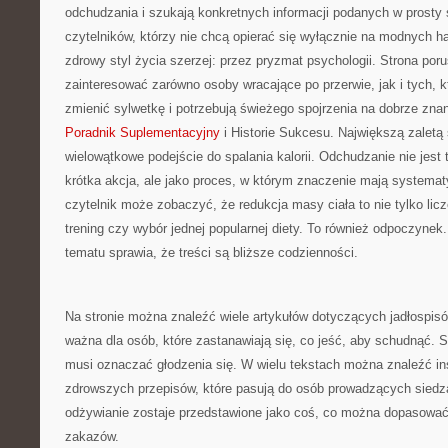
odchudzania i szukają konkretnych informacji podanych w prosty 
czytelników, którzy nie chcą opierać się wyłącznie na modnych ha
zdrowy styl życia szerzej: przez pryzmat psychologii. Strona por
zainteresować zarówno osoby wracające po przerwie, jak i tych, 
zmienić sylwetkę i potrzebują świeżego spojrzenia na dobrze zn
Poradnik Suplementacyjny
i Historie Sukcesu. Największą zaletą 
wielowątkowe podejście do spalania kalorii. Odchudzanie nie jest 
krótka akcja, ale jako proces, w którym znaczenie mają systema
czytelnik może zobaczyć, że redukcja masy ciała to nie tylko licz
trening czy wybór jednej popularnej diety. To również odpoczynek
tematu sprawia, że treści są bliższe codzienności.
Na stronie można znaleźć wiele artykułów dotyczących jadłospis
ważna dla osób, które zastanawiają się, co jeść, aby schudnąć. S
musi oznaczać głodzenia się. W wielu tekstach można znaleźć in
zdrowszych przepisów, które pasują do osób prowadzących siedzą
odżywianie zostaje przedstawione jako coś, co można dopasować
zakazów.