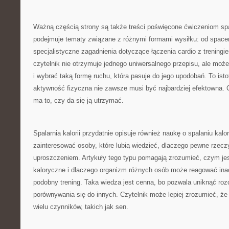
Ważną częścią strony są także treści poświęcone ćwiczeniom spa
podejmuje tematy związane z różnymi formami wysiłku: od spacer
specjalistyczne zagadnienia dotyczące łączenia cardio z trening
czytelnik nie otrzymuje jednego uniwersalnego przepisu, ale moż
i wybrać taką formę ruchu, która pasuje do jego upodobań. To ist
aktywność fizyczna nie zawsze musi być najbardziej efektowna.
ma to, czy da się ją utrzymać.
Spalarnia kalorii przydatnie opisuje również naukę o spalaniu kalor
zainteresować osoby, które lubią wiedzieć, dlaczego pewne rzeczy 
uproszczeniem. Artykuły tego typu pomagają zrozumieć, czym je
kaloryczne i dlaczego organizm różnych osób może reagować inac
podobny trening. Taka wiedza jest cenna, bo pozwala uniknąć ro
porównywania się do innych. Czytelnik może lepiej zrozumieć, ż
wielu czynników, takich jak sen.