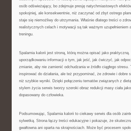
osób odświeżający, bo zdejmuje presję natychmiastowych efektów.
spokojniej, ale konsekwentnie, niż zaczynać od zbyt ostrego plan
staje się niemożliwy do utrzymania. Właśnie dlatego treści o zd
realistycznych celach i motywacji są tak ważnym uzupełnieniem a
treningu.
Spalarnia kalorii jest stroną, którą można opisać jako praktyczną
uporządkowaniu informacji o tym, jak jeść, jak ćwiczyć, jak odpo
zmianie, aby nie zamienić odchudzania w źródło ciągłego stresu.
inspirować do działania, ale też przypominać, że zdrowie i dobr
niż szybkie wyniki. Dzięki połączeniu tematów związanych z dietą
stylem życia serwis tworzy szeroki obraz redukcji masy ciała jak
dopasowany do człowieka.
Podsumowując, Spalarnia kalorii to ciekawy serwis dla osób zain
sylwetką. Strona łączy treści edukacyjne i pokazuje, że skutecz
gwałtowna ani oparta na skrajnościach. Może być procesem spok