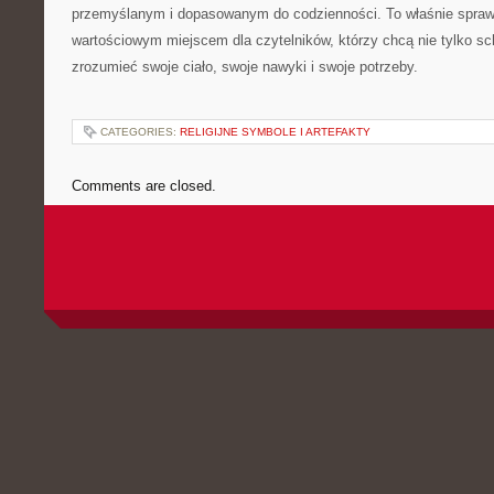
przemyślanym i dopasowanym do codzienności. To właśnie spraw
wartościowym miejscem dla czytelników, którzy chcą nie tylko sch
zrozumieć swoje ciało, swoje nawyki i swoje potrzeby.
CATEGORIES:
RELIGIJNE SYMBOLE I ARTEFAKTY
Comments are closed.