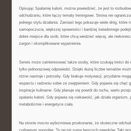
Opisując Spalarnię kalorii, można powiedzieć, że jest to rozbud
odchudzaniu, które łączy tematy treningowe. Strona nie ogranicza
jednego stylu działania. Zamiast tego pokazuje wiele dróg, które
samopoczucia, większej sprawności i bardziej świadomego podejś
dobre miejsce dla osób, które chcą wiedzieć więcej, ale niekoniec
żargon i skomplikowane wyjaśnienia.
Serwis może zainteresować także osoby, które szukają treści do r
tylko jednorazowej odpowiedzi. Dzięki dużej liczbie tematów moż
różne nastroje i potrzeby. Gdy brakuje motywacji, przydatne mogą
wsparciu i radzeniu sobie ze zwątpieniem. Gdy pojawia się chęć
inspiracje kulinarne. Gdy planuje się powrót do ruchu, warto przejr
spalaniu kalorii. Gdy pojawia się ciekawość, jak działa organizm
metabolizmie i energetyce ciała.
Na stronie mocno wybrzmiewa przekonanie, że skuteczne odchud
cudownym sposobie. To raczej suma lepszych nawyków. Taki prz