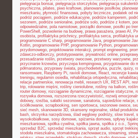
pielęgnacja bonsai
,
pielęgnacja storczyków
,
pielęgnacja sukulent
psychiczna
,
pilates
,
piwo kraftowe
,
planowanie posiłków
,
planowa
mieszkaniu
,
płynność finansowa
,
pobyty lecznicze
,
podatek od n
podróż pociągiem
,
podróże edukacyjne
,
podróże kamperem
,
podr
sezonem
,
podróże senioralne
,
podróże solo
,
podróże z kotem
,
po
odpowiedzialne
,
pola namiotowe
,
porządki domowe
,
posiłki po tre
PowerShell
,
pozwolenie na budowę
,
prawa pasażera
,
prawo AI
,
Pr
osobista
,
profilaktyka próchnicy
,
profilaktyka serca
,
profilaktyka 
programowanie C sharp
,
programowanie Java
,
programowanie Jav
Kotlin
,
programowanie PHP
,
programowanie Python
,
programowani
przydomowego
,
projektowanie interakcji
,
prompt engineering
,
prom
zdawczo-odbiorczy
,
prototypowanie
,
prywatność online
,
przepraw
przesadzanie roślin
,
przetwory owocowe
,
przetwory warzywne
,
pr
przycinanie krzewów
,
przyczepa kempingowa
,
przygotowanie do 
półmaratonu
,
przyprawy świata
,
psychodietetyka
,
puzzle
,
quizy
,
r
ransomware
,
Raspberry Pi
,
ravioli domowe
,
React
,
recenzje kawia
treningu
,
regulamin osiedla
,
rehabilitacja ortopedyczna
,
rehabilitac
relacje partnerskie
,
renowacja mebli
,
research UX
,
REST API
,
res
trip
,
rolowanie mięśni
,
rośliny cieniolubne
,
rośliny na balkon
,
rośli
router domowy
,
rozciąganie dynamiczne
,
rozciąganie statyczne
,
r
rozrywka domowa
,
rozszerzona rzeczywistość
,
rozwój emocjonal
dobowy
,
rzeźba
,
sałatki sezonowe
,
sanatoria
,
sąsiedzkie relacje
,
ściółkowanie
,
scrapbooking
,
sen sportowca
,
sezonowe owoce
,
se
sieć mesh
,
skanowanie 3D
,
skanseny regionalne
,
skład produktó
bash
,
skrzynka narzędziowa
,
ślad węglowy podróży
,
slow travel
,
wysokobiałkowe
,
sosy domowe
,
spiżarnia domowa
,
spływy kajak
mieszkaniowa
,
spółka cywilna
,
spółka jawna
,
spółka z o.o.
,
Sprin
sprzedaż B2C
,
sprzedaż mieszkania
,
sprzęt audio
,
sprzęt trekki
stodoła mieszkalna
,
stomatologia zachowawcza
,
streaming
,
stree
relaksu
,
stres przewlekły
,
struktury danych
,
studio domowe
,
styl 