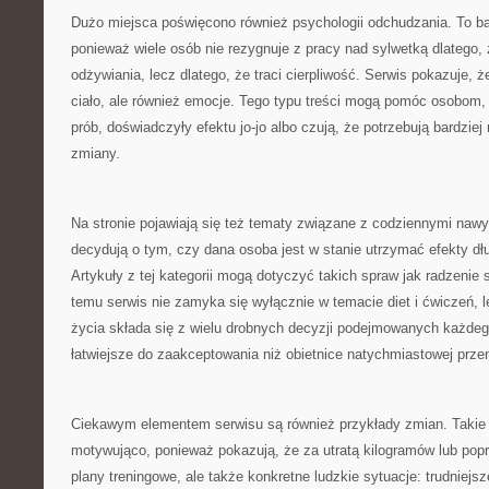
Dużo miejsca poświęcono również psychologii odchudzania. To b
ponieważ wiele osób nie rezygnuje z pracy nad sylwetką dlatego,
odżywiania, lecz dlatego, że traci cierpliwość. Serwis pokazuje, ż
ciało, ale również emocje. Tego typu treści mogą pomóc osobom, 
prób, doświadczyły efektu jo-jo albo czują, że potrzebują bardziej
zmiany.
Na stronie pojawiają się też tematy związane z codziennymi naw
decydują o tym, czy dana osoba jest w stanie utrzymać efekty dłuż
Artykuły z tej kategorii mogą dotyczyć takich spraw jak radzenie 
temu serwis nie zamyka się wyłącznie w temacie diet i ćwiczeń, l
życia składa się z wielu drobnych decyzji podejmowanych każdego
łatwiejsze do zaakceptowania niż obietnice natychmiastowej prze
Ciekawym elementem serwisu są również przykłady zmian. Takie 
motywująco, ponieważ pokazują, że za utratą kilogramów lub popr
plany treningowe, ale także konkretne ludzkie sytuacje: trudniejs