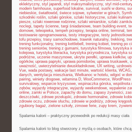
eklektyczny
,
styl japandi
,
styl maksymalistyczny
,
styl mid-centur
modern farmhouse
,
superfood lokalne
,
survival
,
sushi w domu
,
su
niebieskie
,
światłowód
,
świece sojowe
,
sylwester w górach
,
Symf
szkodniki roślin
,
szlaki górskie
,
szlaki historyczne
,
szlaki kulinar
piesze
,
szlaki rowerowe rodzinne
,
szlaki winiarskie
,
szlaki zamkó
noclegi
,
tapety ścienne
,
targi śniadaniowe
,
team building event
,
t
domowe
,
teleopieka
,
tempeh przepisy
,
terapia online
,
terminal
,
ter
testowanie oprogramowania
,
testy integracyjne
,
testy jednostkow
tofu przepisy
,
trasy samochodowe
,
trawnik naturalny
,
trekking
,
tre
trening funkcjonalny
,
trening kettlebell
,
trening kobiet
,
trening po c
trening seniorów
,
trening z gumami
,
turystyka filmowa
,
turystyka i
kolejowa
,
turystyka literacka
,
turystyka przyrodnicza
,
turystyka s
podróżne
,
uczenie maszynowe
,
ukryte perełki
,
uprawa kiełków
,
up
ogórków
,
uprawa papryki
,
uprawa pomidorów
,
uprawa truskawek
,
u
uważność
,
uwierzytelnianie dwuskładnikowe
,
UX writing
,
uzdrowis
Vue
,
wada postawy
,
wakacje last minute
,
wartość klienta
,
WCAG
danych
,
wentylacja mieszkania
,
Wielkanoc w hotelu
,
wilgoć w do
pairing
,
winiety drogowe
,
witamina D
,
WooCommerce
,
WordPress 
survivalowy
,
wsparcie kryzysowe
,
wspinaczka górska
,
wspólnota
zębów
,
wyjazdy integracyjne
,
wyjazdy weekendowe
,
wypalenie z
online
,
zamki w Polsce
,
zapachy do domu
,
zapasy żywności
,
zasł
deszczówki
,
zdrowe przekąski
,
zdrowie hormonalne
,
zdrowie kobi
zdrowie oczu
,
zdrowie słuchu
,
zdrowie w podróży
,
zdrowy kręgosł
zgubiony bagaż
,
zielone szkoły
,
zimowe ferie
,
zupy krem
,
żywieni
Spalarnia kalorii – praktyczny przewodnik po redukcji masy ciała
Spalarnia kalorii to blog stworzony z myślą o osobach, które chcą