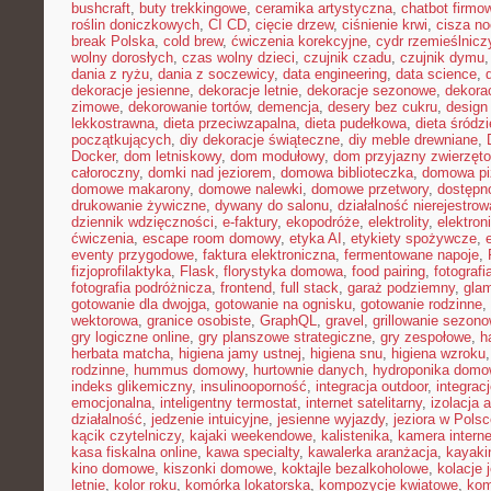
bushcraft
,
buty trekkingowe
,
ceramika artystyczna
,
chatbot firmo
roślin doniczkowych
,
CI CD
,
cięcie drzew
,
ciśnienie krwi
,
cisza n
break Polska
,
cold brew
,
ćwiczenia korekcyjne
,
cydr rzemieślnicz
wolny dorosłych
,
czas wolny dzieci
,
czujnik czadu
,
czujnik dymu
dania z ryżu
,
dania z soczewicy
,
data engineering
,
data science
,
dekoracje jesienne
,
dekoracje letnie
,
dekoracje sezonowe
,
dekora
zimowe
,
dekorowanie tortów
,
demencja
,
desery bez cukru
,
design
lekkostrawna
,
dieta przeciwzapalna
,
dieta pudełkowa
,
dieta śródz
początkujących
,
diy dekoracje świąteczne
,
diy meble drewniane
,
Docker
,
dom letniskowy
,
dom modułowy
,
dom przyjazny zwierzęt
całoroczny
,
domki nad jeziorem
,
domowa biblioteczka
,
domowa pi
domowe makarony
,
domowe nalewki
,
domowe przetwory
,
dostępn
drukowanie żywiczne
,
dywany do salonu
,
działalność nierejestro
dziennik wdzięczności
,
e-faktury
,
ekopodróże
,
elektrolity
,
elektron
ćwiczenia
,
escape room domowy
,
etyka AI
,
etykiety spożywcze
,
eventy przygodowe
,
faktura elektroniczna
,
fermentowane napoje
,
fizjoprofilaktyka
,
Flask
,
florystyka domowa
,
food pairing
,
fotografi
fotografia podróżnicza
,
frontend
,
full stack
,
garaż podziemny
,
gla
gotowanie dla dwojga
,
gotowanie na ognisku
,
gotowanie rodzinne
,
wektorowa
,
granice osobiste
,
GraphQL
,
gravel
,
grillowanie sezon
gry logiczne online
,
gry planszowe strategiczne
,
gry zespołowe
,
h
herbata matcha
,
higiena jamy ustnej
,
higiena snu
,
higiena wzroku
rodzinne
,
hummus domowy
,
hurtownie danych
,
hydroponika dom
indeks glikemiczny
,
insulinooporność
,
integracja outdoor
,
integrac
emocjonalna
,
inteligentny termostat
,
internet satelitarny
,
izolacja 
działalność
,
jedzenie intuicyjne
,
jesienne wyjazdy
,
jeziora w Pols
kącik czytelniczy
,
kajaki weekendowe
,
kalistenika
,
kamera intern
kasa fiskalna online
,
kawa specialty
,
kawalerka aranżacja
,
kayaki
kino domowe
,
kiszonki domowe
,
koktajle bezalkoholowe
,
kolacje
letnie
,
kolor roku
,
komórka lokatorska
,
kompozycje kwiatowe
,
kom