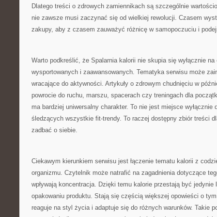
Dlatego treści o zdrowych zamiennikach są szczególnie wartości
nie zawsze musi zaczynać się od wielkiej rewolucji. Czasem wys
zakupy, aby z czasem zauważyć różnicę w samopoczuciu i podejś
Warto podkreślić, że Spalarnia kalorii nie skupia się wyłącznie n
wysportowanych i zaawansowanych. Tematyka serwisu może zain
wracające do aktywności. Artykuły o zdrowym chudnięciu w późn
powrocie do ruchu, marszu, spacerach czy treningach dla początk
ma bardziej uniwersalny charakter. To nie jest miejsce wyłącznie 
śledzących wszystkie fit-trendy. To raczej dostępny zbiór treści d
zadbać o siebie.
Ciekawym kierunkiem serwisu jest łączenie tematu kalorii z cod
organizmu. Czytelnik może natrafić na zagadnienia dotyczące tego
wpływają koncentracja. Dzięki temu kalorie przestają być jedynie 
opakowaniu produktu. Stają się częścią większej opowieści o tym,
reaguje na styl życia i adaptuje się do różnych warunków. Takie p