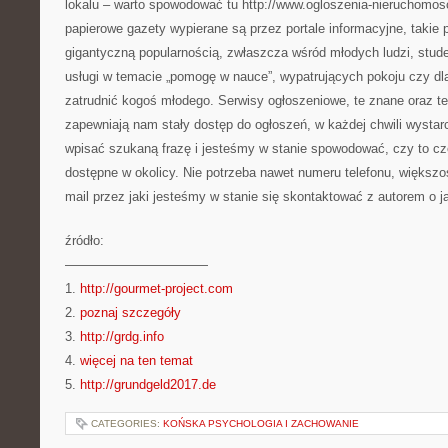
lokalu – warto spowodować tu http://www.ogloszenia-nieruchomosci.
papierowe gazety wypierane są przez portale informacyjne, takie p
gigantyczną popularnością, zwłaszcza wśród młodych ludzi, stud
usługi w temacie „pomogę w nauce”, wypatrujących pokoju czy d
zatrudnić kogoś młodego. Serwisy ogłoszeniowe, te znane oraz te
zapewniają nam stały dostęp do ogłoszeń, w każdej chwili wysta
wpisać szukaną frazę i jesteśmy w stanie spowodować, czy to c
dostępne w okolicy. Nie potrzeba nawet numeru telefonu, większo
mail przez jaki jesteśmy w stanie się skontaktować z autorem o ja
źródło:
———————————
1.
http://gourmet-project.com
2.
poznaj szczegóły
3.
http://grdg.info
4.
więcej na ten temat
5.
http://grundgeld2017.de
CATEGORIES:
KOŃSKA PSYCHOLOGIA I ZACHOWANIE