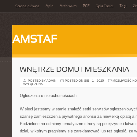
Aple
Archiwum
PGE
Tagi
Strona główna
Spis Treści
Zł
AMSTAF
WNĘTRZE DOMU I MIESZKANIA
POSTED BY ADMIN
POSTED ON SIE - 1 - 2025
MOŻLIWOŚĆ K
WYŁĄCZONA
Ogłoszenia o nieruchomościach
W sieci jesteśmy w stanie znaleźć setki serwisów ogłoszeniowy
szansę zamieszczenia prywatnego anonsu za niewielką opłatą a ni
Podzielone na odmiany tematyczne strony są przejrzyste i łatwo
dział, w którym pragniemy się zareklamować lub też ogłosić, że