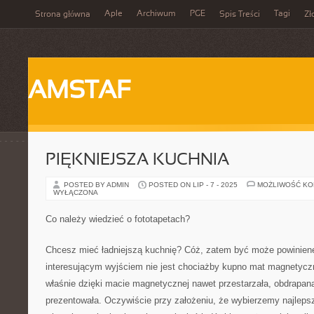
Aple
Archiwum
PGE
Tagi
Strona główna
Spis Treści
Zł
AMSTAF
PIĘKNIEJSZA KUCHNIA
POSTED BY ADMIN
POSTED ON LIP - 7 - 2025
MOŻLIWOŚĆ K
WYŁĄCZONA
Co należy wiedzieć o fototapetach?
Chcesz mieć ładniejszą kuchnię? Cóż, zatem być może powinie
interesującym wyjściem nie jest chociażby kupno mat magnetycz
właśnie dzięki macie magnetycznej nawet przestarzała, obdrapana
prezentowała. Oczywiście przy założeniu, że wybierzemy najlep