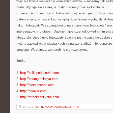
więc nie trzeba koniecznie wymieniać lodówki – możemy jak najba
matę. Wydaje się zatem, iż maty magnetyczne są kapitalne.
Co jeszcze można robić? Doskonałym wyjściem jest to by po pros
Zatem ściany w naszej kuchni będą dużo ładniej wyglądały. Aktua
takich fototapet. W szczególności na stronie www.fototapety4yo
interesujących fototapet. Ogólnie najbardziej odpowiednim miejsc
którzy chcieliby kupić fototapety ścienne jest właśnie korzystanie 
można zauważyć, o własną kuchnię należy zadbać – to jednakże 
drogiego. Wystarczy, że odrobinę się rozejrzymy.
źródło:
———————————
1.
http://philippedepetris.com
2.
http://photog-shinsyu.com
3.
http://pineconeone.com
4.
http://piyavik.com
5.
http://rafaelrezoliveira.com
CATEGORIES:
REKLAMA PŁATNA (SEM I PPC)