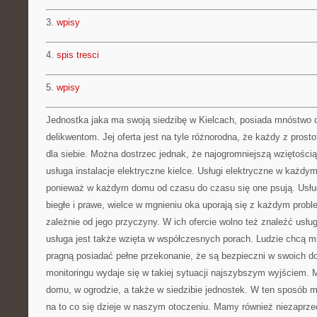
3.
wpisy
4.
spis tresci
5.
wpisy
Jednostka jaka ma swoją siedzibę w Kielcach, posiada mnóstwo
delikwentom. Jej oferta jest na tyle różnorodna, że każdy z prost
dla siebie. Można dostrzec jednak, że najogromniejszą wziętością w
usługa instalacje elektryczne kielce. Usługi elektryczne w każdy
ponieważ w każdym domu od czasu do czasu się one psują. Usługi
biegłe i prawe, wielce w mgnieniu oka uporają się z każdym prob
zależnie od jego przyczyny. W ich ofercie wolno też znaleźć usług
usługa jest także wzięta w współczesnych porach. Ludzie chcą m
pragną posiadać pełne przekonanie, że są bezpieczni w swoich 
monitoringu wydaje się w takiej sytuacji najszybszym wyjściem
domu, w ogrodzie, a także w siedzibie jednostek. W ten sposób
na to co się dzieje w naszym otoczeniu. Mamy również niezaprz