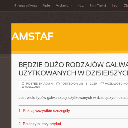
Aple
Archiwum
PGE
Tagi
Strona główna
Spis Treści
Zł
AMSTAF
BĘDZIE DUŻO RODZAJÓW GALWA
UŻYTKOWANYCH W DZISIEJSZY
POSTED BY ADMIN
POSTED ON LIS - 3 - 2025
MOŻLIWOŚĆ K
WYŁĄCZONA
Jest wiele typów galwanizacji użytkowanych w dzisiejszych czas
1.
Poznaj wszystkie szczegóły
2.
Przeczytaj cały artykuł