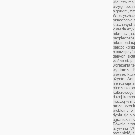
wie, czy ma 
przygotowan
algorytm, zm
W przyszłośc
oznaczanie t
kluczowych s
kwestia ety
rekrutacji, 
bezpieczeńs
rekomendacj
bardzo konkr
nieprzejrzyś
danych, sku
ważne stają 
wdrażania te
wystarcza. 
prawne, któr
użycia. Wart
nie rozwija 
otoczenia s
kulturowego
dużej korpor
inaczej w ma
może przyni
problemy, w 
dyskusja o s
ograniczać si
Równie istotn
używana. W ś
stwierdzić, 