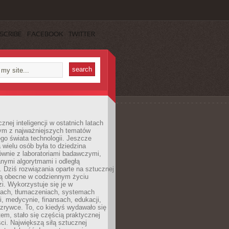
SCRIBE
FACEBOOK
TWITTER
znej inteligencji w ostatnich latach
nym z najważniejszych tematów
go świata technologii. Jeszcze
 wielu osób była to dziedzina
ównie z laboratoriami badawczymi,
nymi algorytmami i odległą
. Dziś rozwiązania oparte na sztucznej
 są obecne w codziennym życiu
zi. Wykorzystuje się je w
ach, tłumaczeniach, systemach
, medycynie, finansach, edukacji,
rozrywce. To, co kiedyś wydawało się
m, stało się częścią praktycznej
ci. Największą siłą sztucznej