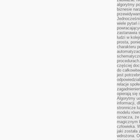
algorytmy po
biznesie nar
przewidywani
Jednocześnie
wiele pytań 
powracający
zastanawia s
ludzi w kole
prosta, poni
charakteru p
automatyzac
schematyczn
procedurach
częściej doc
do całkowite
jest potrzebn
odpowiedzial
relacje spo
zagadnieniem
opierają się 
Algorytmy u
informacji, d
stronnicze l
modelu równ
oznacza, że 
magicznym b
człowieka. W
jaki została
wdrożona. Od