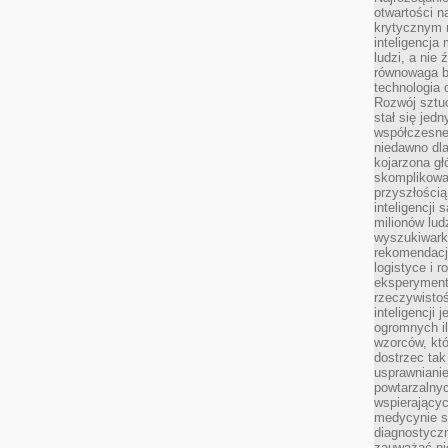
otwartości n
krytycznym 
inteligencja
ludzi, a nie
równowaga b
technologia
Rozwój sztuc
stał się jed
współczesne
niedawno dla
kojarzona gł
skomplikowa
przyszłością
inteligencji
milionów lud
wyszukiwark
rekomendacji
logistyce i 
eksperymente
rzeczywistoś
inteligencji 
ogromnych i
wzorców, któ
dostrzec tak
usprawniani
powtarzalnyc
wspierający
medycynie s
diagnostycz
zauważać ni