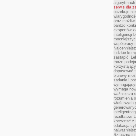
algorytmach
serwis dla 
oczekuje nie
wiarygodnośc
oraz możliw
bardzo konkr
ekspertów z
inteligencji 
mocniejszych
współpracy m
Najcenniejsz
ludzkie komp
zastąpić. Le
może podejm
korzystający
dopasować t
biurowy moż
zadania i po
wymagającym
wymaga nowy
ważniejsza s
rozumienia 
właściwych p
generowanyc
inteligentne
rezultatów. L
korzystać z
edukacja cyf
najważniejs
Sztuczna int