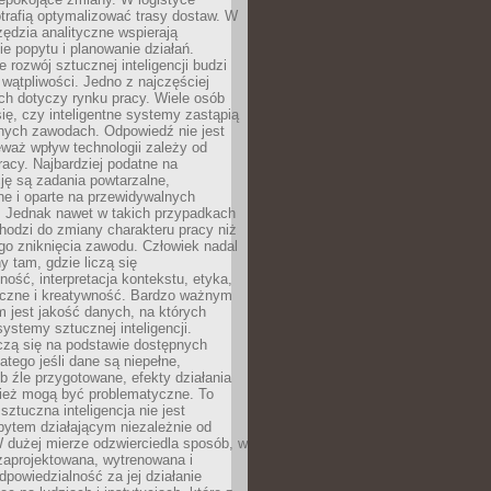
trafią optymalizować trasy dostaw. W
zędzia analityczne wspierają
e popytu i planowanie działań.
 rozwój sztucznej inteligencji budzi
i wątpliwości. Jedno z najczęściej
ch dotyczy rynku pracy. Wiele osób
ię, czy inteligentne systemy zastąpią
jnych zawodach. Odpowiedź nie jest
eważ wpływ technologii zależy od
racy. Najbardziej podatne na
ję są zadania powtarzalne,
e i oparte na przewidywalnych
. Jednak nawet w takich przypadkach
hodzi do zmiany charakteru pracy niż
go zniknięcia zawodu. Człowiek nadal
y tam, gdzie liczą się
ność, interpretacja kontekstu, etyka,
łeczne i kreatywność. Bardzo ważnym
 jest jakość danych, na których
systemy sztucznej inteligencji.
czą się na podstawie dostępnych
latego jeśli dane są niepełne,
ub źle przygotowane, efekty działania
ież mogą być problematyczne. To
sztuczna inteligencja nie jest
ytem działającym niezależnie od
 dużej mierze odzwierciedla sposób, w
 zaprojektowana, wytrenowana i
powiedzialność za jej działanie