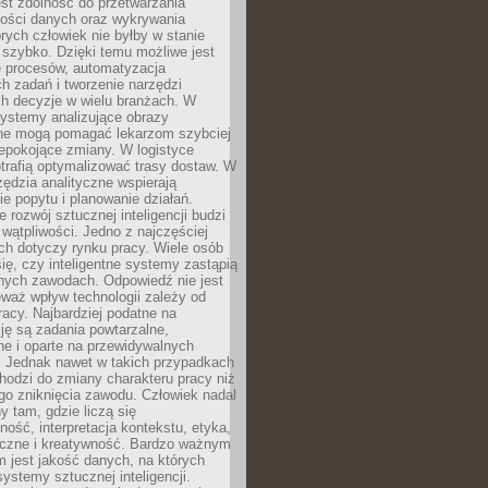
jest zdolność do przetwarzania
lości danych oraz wykrywania
rych człowiek nie byłby w stanie
 szybko. Dzięki temu możliwe jest
e procesów, automatyzacja
h zadań i tworzenie narzędzi
ch decyzje w wielu branżach. W
ystemy analizujące obrazy
ne mogą pomagać lekarzom szybciej
epokojące zmiany. W logistyce
trafią optymalizować trasy dostaw. W
zędzia analityczne wspierają
e popytu i planowanie działań.
 rozwój sztucznej inteligencji budzi
i wątpliwości. Jedno z najczęściej
ch dotyczy rynku pracy. Wiele osób
ię, czy inteligentne systemy zastąpią
jnych zawodach. Odpowiedź nie jest
eważ wpływ technologii zależy od
racy. Najbardziej podatne na
ję są zadania powtarzalne,
e i oparte na przewidywalnych
. Jednak nawet w takich przypadkach
hodzi do zmiany charakteru pracy niż
go zniknięcia zawodu. Człowiek nadal
y tam, gdzie liczą się
ność, interpretacja kontekstu, etyka,
łeczne i kreatywność. Bardzo ważnym
 jest jakość danych, na których
systemy sztucznej inteligencji.