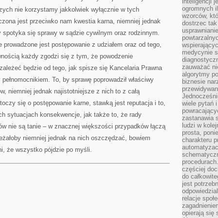
Z
inteligencji 
TEGO,
ogromnych i
zych nie korzystamy jakkolwiek wyłącznie w tych
PRAWO,
wzorców, któ
Z
oczona jest przeciwko nam kwestia karna, niemniej jednak
POWODU
dostrzec tak
ZAWIŁOŚCI
usprawniani
ły spotyka się sprawy w sądzie cywilnym oraz rodzinnym.
SWOICH
powtarzalnyc
POSZCZEGÓLNYCH
PRZEPISÓW
e prowadzone jest postępowanie z udziałem oraz od tego,
wspierający
JEST
medycynie s
ŁATWE
ewnością każdy zgodzi się z tym, że powodzenie
diagnostycz
zauważać ni
ależeć będzie od tego, jak spisze się Kancelaria Prawna
algorytmy po
 pełnomocnikiem. To, by sprawę poprowadził właściwy
biznesie nar
przewidywani
, niemniej jednak najistotniejsze z nich to z całą
Jednocześnie
 toczy się o postępowanie karne, stawką jest reputacja i to,
wiele pytań 
powracający
 sytuacjach konsekwencje, jak także to, że rady
zastanawia s
ludzi w kole
w nie są tanie – w znacznej większości przypadków łączą
prosta, poni
leżałoby niemniej jednak na nich oszczędzać, bowiem
charakteru p
automatyzac
, że wszystko pójdzie po myśli.
schematyczn
procedurach
częściej doc
do całkowite
jest potrzebn
odpowiedzial
relacje spo
zagadnieniem
opierają się 