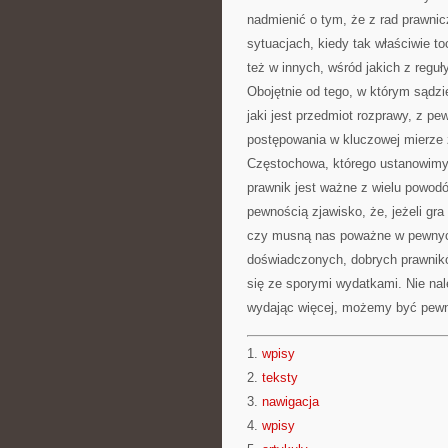
nadmienić o tym, że z rad prawnic
sytuacjach, kiedy tak właściwie t
też w innych, wśród jakich z regu
Obojętnie od tego, w którym sądzi
jaki jest przedmiot rozprawy, z p
postępowania w kluczowej mierze z
Częstochowa, którego ustanowimy
prawnik jest ważne z wielu powodów
pewnością zjawisko, że, jeżeli gra
czy musną nas poważne w pewnych
doświadczonych, dobrych prawnikó
się ze sporymi wydatkami. Nie na
wydając więcej, możemy być pewni
1.
wpisy
2.
teksty
3.
nawigacja
4.
wpisy