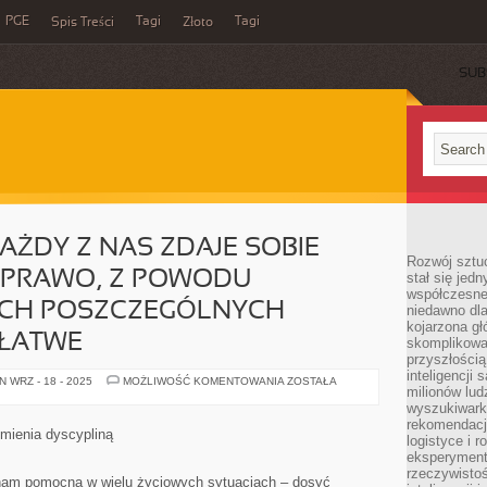
PGE
Tagi
Tagi
Spis Treści
Złoto
SUB
AŻDY Z NAS ZDAJE SOBIE
Rozwój sztuc
, PRAWO, Z POWODU
stał się jed
współczesne
ICH POSZCZEGÓLNYCH
niedawno dla
kojarzona gł
 ŁATWE
skomplikowa
przyszłością
inteligencji
JAK
 WRZ - 18 - 2025
MOŻLIWOŚĆ KOMENTOWANIA
ZOSTAŁA
milionów lud
NA
PEWNO
wyszukiwark
KAŻDY
rekomendacji
Z
umienia dyscypliną
logistyce i 
NAS
ZDAJE
eksperymente
SOBIE
rzeczywistoś
SPRAWĘ
m pomocna w wielu życiowych sytuacjach – dosyć