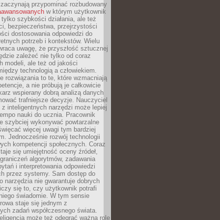
 zaczynają przypominać rozbudowany
zaawansowanych
w którym użytkownik
 tylko szybkości działania, ale też
i, bezpieczeństwa, przejrzystości
ości dostosowania odpowiedzi do
etnych potrzeb i kontekstów. Wielu
wraca uwagę, że przyszłość sztucznej
będzie zależeć nie tylko od coraz
 modeli, ale też od jakości
iędzy technologią a człowiekiem.
e rozwiązania to te, które wzmacniają
etencje, a nie próbują je całkowicie
karz wspierany dobrą analizą danych
ować trafniejsze decyzje. Nauczyciel
 z inteligentnych narzędzi może lepiej
empo nauki do ucznia. Pracownik
e szybciej wykonywać powtarzalne
święcać więcej uwagi tym bardziej
. Jednocześnie rozwój technologii
ch kompetencji społecznych. Coraz
taje się umiejętność oceny źródeł,
ograniczeń algorytmów, zadawania
ytań i interpretowania odpowiedzi
h przez systemy. Sam dostęp do
go narzędzia nie gwarantuje dobrych
iczy się to, czy użytkownik potrafi
 niego świadomie. W tym sensie
rowa staje się jednym z
zych zadań współczesnego świata.
eligencja może też odegrać ważną rolę