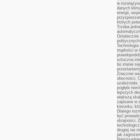
w rozwiązyw
danych klim
energii, wsp
przyspiesza
których poten
Trzeba jedna
automatyczn
Ostatecznie 
politycznyc
Technologia 
mądrości w 
prawdopodob
sztuczna int
bo stanie si
przestaniem
Znacznie waż
obecności. C
uzależniała.
pogłębi nie
lepszych dec
większą skal
zapisane w 
kierunku, kt
Dlatego rozm
być prowadz
skrajności. 
technologicz
drugiej nie 
jak zagrożen
Najrozsądnie