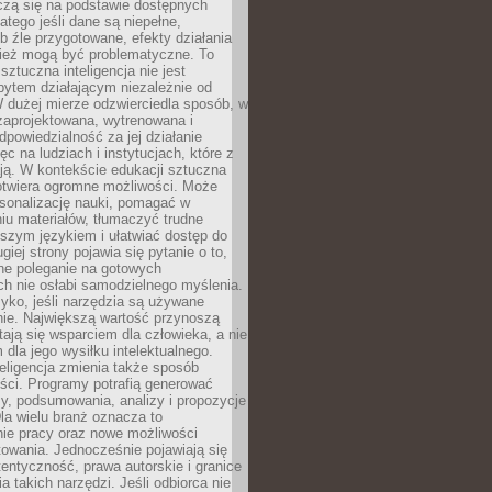
czą się na podstawie dostępnych
latego jeśli dane są niepełne,
ub źle przygotowane, efekty działania
ież mogą być problematyczne. To
sztuczna inteligencja nie jest
ytem działającym niezależnie od
 dużej mierze odzwierciedla sposób, w
 zaprojektowana, wytrenowana i
powiedzialność za jej działanie
c na ludziach i instytucjach, które z
ają. W kontekście edukacji sztuczna
 otwiera ogromne możliwości. Może
rsonalizację nauki, pomagać w
u materiałów, tłumaczyć trudne
tszym językiem i ułatwiać dostęp do
giej strony pojawia się pytanie o to,
ne poleganie na gotowych
h nie osłabi samodzielnego myślenia.
zyko, jeśli narzędzia są używane
nie. Największą wartość przynoszą
tają się wsparciem dla człowieka, a nie
dla jego wysiłku intelektualnego.
eligencja zmienia także sposób
eści. Programy potrafią generować
zy, podsumowania, analizy i propozycje
la wielu branż oznacza to
nie pracy oraz nowe możliwości
owania. Jednocześnie pojawiają się
tentyczność, prawa autorskie i granice
a takich narzędzi. Jeśli odbiorca nie