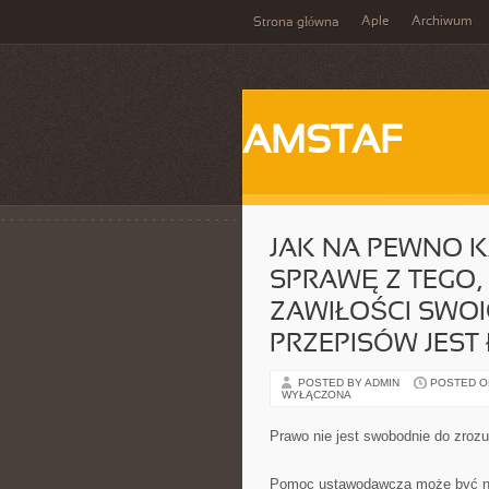
Aple
Archiwum
Strona główna
AMSTAF
JAK NA PEWNO K
SPRAWĘ Z TEGO
ZAWIŁOŚCI SWO
PRZEPISÓW JEST
POSTED BY ADMIN
POSTED ON
WYŁĄCZONA
Prawo nie jest swobodnie do zroz
Pomoc ustawodawcza może być na