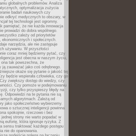
aniu globalnych problemów. Analiza
atycznych, optymalizacja zużycia
ieranie badań naukowych czy
nie odkryć medycznych to obszary, w
cjał tej technologii jest ogromny.
k pamiętać, że nie każda innowacja
ie prowadzi do dobra wspólnego.
wszystko zależy od priorytetów
h, ekonomicznych i społecznych.
daje narzędzia, ale nie zastępuje
ich używaniu. W przyszłości
nie coraz mniej będziemy pytać, czy
eligencja jest obecna w naszym życiu,
ę ona tak powszechna, że
y ją zauważać jako coś odrębnego.
niejsze okaże się pytanie o jakość tej
zy będzie wspierała człowieka, czy go
 Czy zwiększy dostęp do wiedzy, czy
równości. Czy pomoże w podejmowaniu
yzji, czy tylko przyspieszy błędy na
ę. Odpowiedzi na te pytania nie są
samych algorytmach. Zależą od
óry jako społeczeństwo wybierzemy.
owa o sztucznej inteligencji powinna
ona spokojnie, rzeczowo i bez
Z jednej strony nie warto popadać w
ną euforię, która ignoruje ryzyka. Z
ma sensu traktować każdego postępu
ia nie do opanowania.
jsze podejście polega na łączeniu