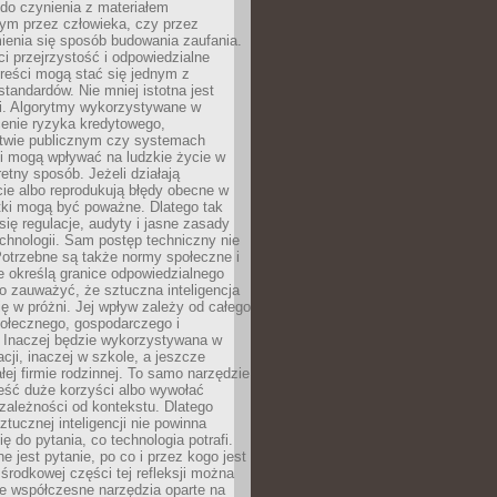
do czynienia z materiałem
ym przez człowieka, czy przez
ienia się sposób budowania zaufania.
i przejrzystość i odpowiedzialne
reści mogą stać się jednym z
tandardów. Nie mniej istotna jest
ki. Algorytmy wykorzystywane w
ocenie ryzyka kredytowego,
twie publicznym czy systemach
i mogą wpływać na ludzkie życie w
etny sposób. Jeżeli działają
cie albo reprodukują błędy obecne w
tki mogą być poważne. Dlatego tak
się regulacje, audyty i jasne zasady
chnologii. Sam postęp techniczny nie
Potrzebne są także normy społeczne i
e określą granice odpowiedzialnego
o zauważyć, że sztuczna inteligencja
się w próżni. Jej wpływ zależy od całego
połecznego, gospodarczego i
. Inaczej będzie wykorzystywana w
acji, inaczej w szkole, a jeszcze
łej firmie rodzinnej. To samo narzędzie
eść duże korzyści albo wywołać
zależności od kontekstu. Dlatego
ztucznej inteligencji nie powinna
ę do pytania, co technologia potrafi.
e jest pytanie, po co i przez kogo jest
rodkowej części tej refleksji można
że współczesne narzędzia oparte na