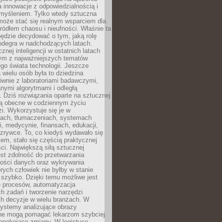
a innowacje z odpowiedzialnością i
myśleniem. Tylko wtedy sztuczna
 może stać się realnym wsparciem dla
 źródłem chaosu i nieufności. Właśnie ta
ędzie decydować o tym, jaką rolę
 odegra w nadchodzących latach.
znej inteligencji w ostatnich latach
nym z najważniejszych tematów
go świata technologii. Jeszcze
 wielu osób była to dziedzina
ównie z laboratoriami badawczymi,
nymi algorytmami i odległą
. Dziś rozwiązania oparte na sztucznej
 są obecne w codziennym życiu
zi. Wykorzystuje się je w
ach, tłumaczeniach, systemach
, medycynie, finansach, edukacji,
rozrywce. To, co kiedyś wydawało się
m, stało się częścią praktycznej
ci. Największą siłą sztucznej
jest zdolność do przetwarzania
lości danych oraz wykrywania
rych człowiek nie byłby w stanie
 szybko. Dzięki temu możliwe jest
e procesów, automatyzacja
h zadań i tworzenie narzędzi
ch decyzje w wielu branżach. W
ystemy analizujące obrazy
ne mogą pomagać lekarzom szybciej
epokojące zmiany. W logistyce