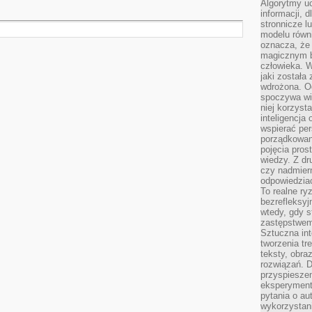
Algorytmy u
informacji, d
stronnicze l
modelu równ
oznacza, że 
magicznym b
człowieka. W
jaki została
wdrożona. Od
spoczywa wię
niej korzyst
inteligencja
wspierać pe
porządkowani
pojęcia pros
wiedzy. Z dru
czy nadmier
odpowiedziac
To realne ry
bezrefleksyj
wtedy, gdy s
zastępstwem 
Sztuczna int
tworzenia tr
teksty, obra
rozwiązań. D
przyspiesze
eksperyment
pytania o au
wykorzystani