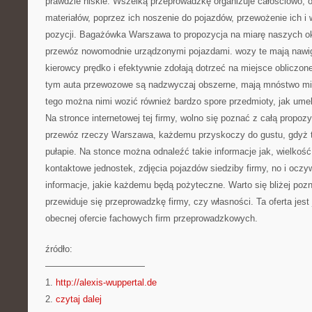
prawdzie niskie. Wszelką przeprowadzkę organizuje całościowo,
materiałów, poprzez ich noszenie do pojazdów, przewożenie ich i
pozycji. Bagażówka Warszawa to propozycja na miarę naszych okr
przewóz nowomodnie urządzonymi pojazdami. wozy te mają nawiga
kierowcy prędko i efektywnie zdołają dotrzeć na miejsce obliczon
tym auta przewozowe są nadzwyczaj obszerne, mają mnóstwo mi
tego można nimi wozić również bardzo spore przedmioty, jak um
Na stronce internetowej tej firmy, wolno się poznać z całą propozy
przewóz rzeczy Warszawa, każdemu przyskoczy do gustu, gdyż 
pułapie. Na stonce można odnaleźć takie informacje jak, wielkość 
kontaktowe jednostek, zdjęcia pojazdów siedziby firmy, no i oczy
informacje, jakie każdemu będą pożyteczne. Warto się bliżej pozna
przewiduje się przeprowadzkę firmy, czy własności. Ta oferta jest
obecnej ofercie fachowych firm przeprowadzkowych.
źródło:
———————————
1.
http://alexis-wuppertal.de
2.
czytaj dalej