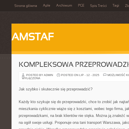
Aple
Archiwum
PGE
Tagi
Strona główna
Spis Treści
Zł
AMSTAF
KOMPLEKSOWA PRZEPROWADZ
POSTED BY ADMIN
POSTED ON LIP - 12 - 2025
MOŻLIWOŚĆ 
WYŁĄCZONA
Jak szybko i skutecznie się przeprowadzić?
Każdy kto szykuje się do przeprowadzki, chce to zrobić jak naj
mieszkania cyklicznie wiąże się z kosztami, wobec tego firma, ja
przeprowadzkami, na brak klientów nie stęka. Można ją znaleźć 
na ogół swoje usługi. Proponuje ona tani transport Warszawa, jak