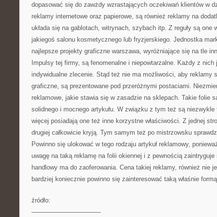
dopasować się do zawżdy wzrastających oczekiwań klientów w dz
reklamy internetowe oraz papierowe, są również reklamy na dodat
układa się na gablotach, witrynach, szybach itp. Z reguły są one 
jakiegoś salonu kosmetycznego lub fryzjerskiego. Jednostka mar
najlepsze projekty graficzne warszawa, wyróżniające się na tle in
Impulsy tej firmy, są fenomenalne i niepowtarzalne. Każdy z nich 
indywidualne zlecenie. Stąd też nie ma możliwości, aby reklamy s
graficzne, są prezentowane pod przeróżnymi postaciami. Niezmier
reklamowe, jakie stawia się w zasadzie na sklepach. Takie folie 
solidnego i mocnego artykułu. W związku z tym też są niezwykle t
więcej posiadają one też inne korzystne właściwości. Z jednej str
drugiej całkowicie kryją. Tym samym też po mistrzowsku sprawdza
Powinno się ulokować w tego rodzaju artykuł reklamowy, poniew
uwagę na taką reklamę na folii okiennej i z pewnością zaintryguje
handlowy ma do zaoferowania. Cena takiej reklamy, również nie 
bardziej koniecznie powinno się zainteresować taką właśnie formą
źródło:
———————————