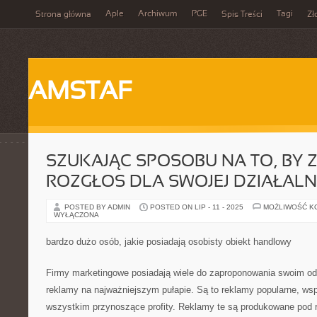
Aple
Archiwum
PGE
Tagi
Strona główna
Spis Treści
Zł
AMSTAF
SZUKAJĄC SPOSOBU NA TO, BY 
ROZGŁOS DLA SWOJEJ DZIAŁAL
POSTED BY ADMIN
POSTED ON LIP - 11 - 2025
MOŻLIWOŚĆ K
WYŁĄCZONA
bardzo dużo osób, jakie posiadają osobisty obiekt handlowy
Firmy marketingowe posiadają wiele do zaproponowania swoim od
reklamy na najważniejszym pułapie. Są to reklamy popularne, ws
wszystkim przynoszące profity. Reklamy te są produkowane pod r