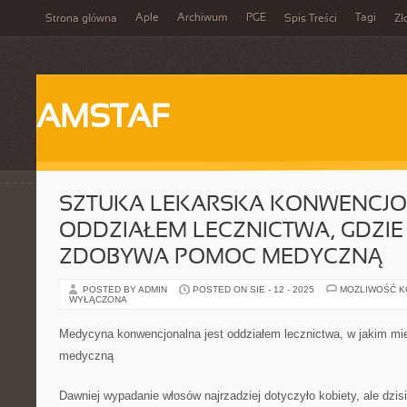
Aple
Archiwum
PGE
Tagi
Strona główna
Spis Treści
Zł
AMSTAF
SZTUKA LEKARSKA KONWENCJO
ODDZIAŁEM LECZNICTWA, GDZIE
ZDOBYWA POMOC MEDYCZNĄ
POSTED BY ADMIN
POSTED ON SIE - 12 - 2025
MOŻLIWOŚĆ 
WYŁĄCZONA
Medycyna konwencjonalna jest oddziałem lecznictwa, w jakim mi
medyczną
Dawniej wypadanie włosów najrzadziej dotyczyło kobiety, ale dzi