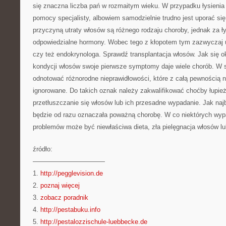
się znaczna liczba pań w rozmaitym wieku. W przypadku łysienia n
pomocy specjalisty, albowiem samodzielnie trudno jest uporać s
przyczyną utraty włosów są różnego rodzaju choroby, jednak za ły
odpowiedzialne hormony. Wobec tego z kłopotem tym zazwyczaj 
czy też endokrynologa. Sprawdź transplantacja włosów. Jak się o
kondycji włosów swoje pierwsze symptomy daje wiele chorób. W
odnotować różnorodne nieprawidłowości, które z całą pewnością 
ignorowane. Do takich oznak należy zakwalifikować choćby łupież
przetłuszczanie się włosów lub ich przesadne wypadanie. Jak naj
będzie od razu oznaczała poważną chorobę. W co niektórych wy
problemów może być niewłaściwa dieta, zła pielęgnacja włosów l
źródło:
———————————
1.
http://pegglevision.de
2.
poznaj więcej
3.
zobacz poradnik
4.
http://pestabuku.info
5.
http://pestalozzischule-luebbecke.de