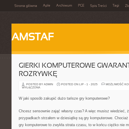
Aple
Archiwum
PGE
Tagi
Strona główna
Spis Treści
Zł
AMSTAF
GIERKI KOMPUTEROWE GWARANT
ROZRYWKĘ
POSTED BY ADMIN
POSTED ON LIP - 1 - 2025
MOŻLIWOŚĆ K
WYŁĄCZONA
W jaki sposób zakupić dużo tańsze gry komputerowe?
Chcesz sensownie zająć własny czas? A więc musisz wiedzieć, 
przypadkach strzałem w dziesiątkę są gry komputerowe. Chociaż p
gry komputerowe to zwykła strata czasu, to w końcu ciężko nie 