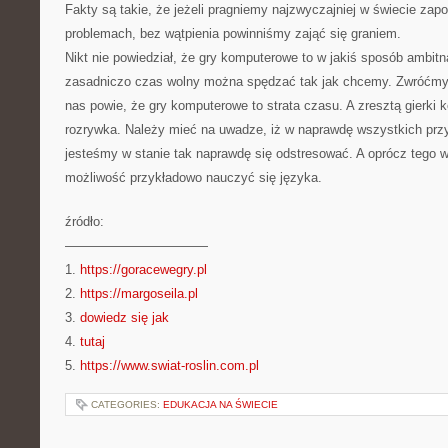
Fakty są takie, że jeżeli pragniemy najzwyczajniej w świecie zap
problemach, bez wątpienia powinniśmy zająć się graniem.
Nikt nie powiedział, że gry komputerowe to w jakiś sposób ambitn
zasadniczo czas wolny można spędzać tak jak chcemy. Zwróćmy 
nas powie, że gry komputerowe to strata czasu. A zresztą gierki 
rozrywka. Należy mieć na uwadze, iż w naprawdę wszystkich przy
jesteśmy w stanie tak naprawdę się odstresować. A oprócz tego
możliwość przykładowo nauczyć się języka.
źródło:
———————————
1.
https://goracewegry.pl
2.
https://margoseila.pl
3.
dowiedz się jak
4.
tutaj
5.
https://www.swiat-roslin.com.pl
CATEGORIES:
EDUKACJA NA ŚWIECIE