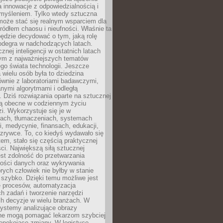
a innowacje z odpowiedzialnością i
myśleniem. Tylko wtedy sztuczna
 może stać się realnym wsparciem dla
 źródłem chaosu i nieufności. Właśnie ta
ędzie decydować o tym, jaką rolę
 odegra w nadchodzących latach.
znej inteligencji w ostatnich latach
nym z najważniejszych tematów
go świata technologii. Jeszcze
 wielu osób była to dziedzina
ównie z laboratoriami badawczymi,
nymi algorytmami i odległą
. Dziś rozwiązania oparte na sztucznej
 są obecne w codziennym życiu
zi. Wykorzystuje się je w
ach, tłumaczeniach, systemach
, medycynie, finansach, edukacji,
rozrywce. To, co kiedyś wydawało się
m, stało się częścią praktycznej
ci. Największą siłą sztucznej
jest zdolność do przetwarzania
lości danych oraz wykrywania
rych człowiek nie byłby w stanie
 szybko. Dzięki temu możliwe jest
e procesów, automatyzacja
h zadań i tworzenie narzędzi
ch decyzje w wielu branżach. W
ystemy analizujące obrazy
ne mogą pomagać lekarzom szybciej
epokojące zmiany. W logistyce