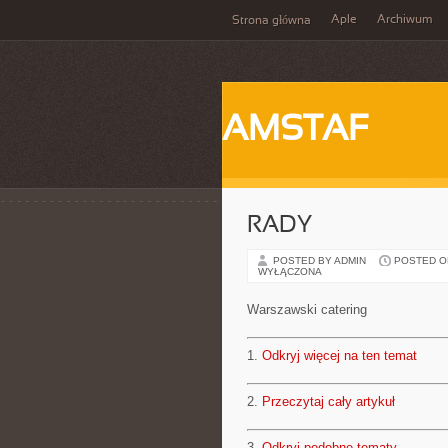
Aple
Archiwum
Strona główna
AMSTAF
RADY
POSTED BY ADMIN
POSTED ON 
WYŁĄCZONA
Warszawski catering
1.
Odkryj więcej na ten temat
2.
Przeczytaj cały artykuł
3.
Odkryj podobne tematy