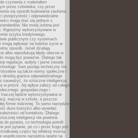
do czynienia z materiałem
ym przez człowieka, czy przez
ienia się sposób budowania zaufania.
i przejrzystość i odpowiedzialne
reści mogą stać się jednym z
tandardów. Nie mniej istotna jest
ki. Algorytmy wykorzystywane w
ocenie ryzyka kredytowego,
twie publicznym czy systemach
i mogą wpływać na ludzkie życie w
etny sposób. Jeżeli działają
cie albo reprodukują błędy obecne w
tki mogą być poważne. Dlatego tak
się regulacje, audyty i jasne zasady
chnologii. Sam postęp techniczny nie
Potrzebne są także normy społeczne i
e określą granice odpowiedzialnego
o zauważyć, że sztuczna inteligencja
się w próżni. Jej wpływ zależy od całego
połecznego, gospodarczego i
. Inaczej będzie wykorzystywana w
acji, inaczej w szkole, a jeszcze
łej firmie rodzinnej. To samo narzędzie
eść duże korzyści albo wywołać
zależności od kontekstu. Dlatego
ztucznej inteligencji nie powinna
ę do pytania, co technologia potrafi.
e jest pytanie, po co i przez kogo jest
rodkowej części tej refleksji można
że współczesne narzędzia oparte na