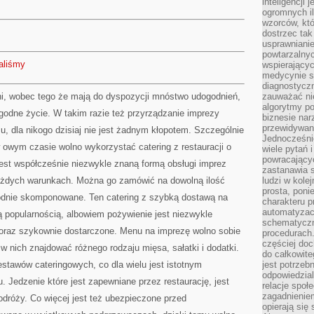
inteligencji 
ogromnych i
wzorców, któ
dostrzec tak
usprawniani
powtarzalnyc
aliśmy
wspierający
medycynie s
diagnostycz
i, wobec tego że mają do dyspozycji mnóstwo udogodnień,
zauważać ni
algorytmy po
ygodne życie. W takim razie też przyrządzanie imprezy
biznesie nar
przewidywani
, dla nikogo dzisiaj nie jest żadnym kłopotem. Szczególnie
Jednocześnie
 owym czasie wolno wykorzystać catering z restauracji o
wiele pytań 
powracający
jest współcześnie niezwykle znaną formą obsługi imprez
zastanawia s
każdych warunkach. Można go zamówić na dowolną ilość
ludzi w kole
prosta, poni
odnie skomponowane. Ten catering z szybką dostawą na
charakteru p
automatyzac
łą popularnością, albowiem pożywienie jest niezwykle
schematyczn
oraz szykownie dostarczone. Menu na imprezę wolno sobie
procedurach
częściej doc
nich znajdować różnego rodzaju mięsa, sałatki i dodatki.
do całkowite
stawów cateringowych, co dla wielu jest istotnym
jest potrzebn
odpowiedzial
. Jedzenie które jest zapewniane przez restaurację, jest
relacje spo
zagadnieniem
dróży. Co więcej jest też ubezpieczone przed
opierają się 