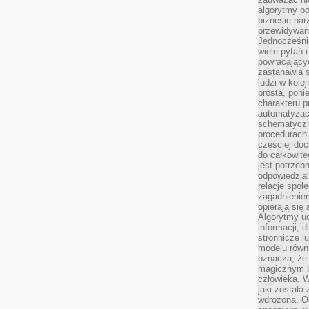
algorytmy po
biznesie nar
przewidywani
Jednocześnie
wiele pytań 
powracający
zastanawia s
ludzi w kole
prosta, poni
charakteru p
automatyzac
schematyczn
procedurach
częściej doc
do całkowite
jest potrzebn
odpowiedzial
relacje spo
zagadnieniem
opierają się 
Algorytmy u
informacji, d
stronnicze l
modelu równ
oznacza, że 
magicznym b
człowieka. W
jaki została
wdrożona. Od