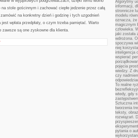
wowane w wyjątkowych podgrzewaczach, dzięki temu wolno
Algorytmy u
informacji, d
na stole gościnnym i zachować ciepłe jedzenie przez całą
stronnicze l
 zamówić na konkretny dzień i godzinę i tych uzgodnień
modelu równ
oznacza, że 
 jest wpłata przedpłaty, o czym trzeba pamiętać. Warto
magicznym b
człowieka. W
że zawsze są one zyskowne dla klienta.
jaki została
wdrożona. Od
Y
spoczywa wię
niej korzyst
inteligencja
wspierać pe
porządkowani
pojęcia pros
wiedzy. Z dru
czy nadmier
odpowiedziac
To realne ry
bezrefleksyj
wtedy, gdy s
zastępstwem 
Sztuczna int
tworzenia tr
teksty, obra
rozwiązań. D
przyspiesze
eksperyment
pytania o au
wykorzystani