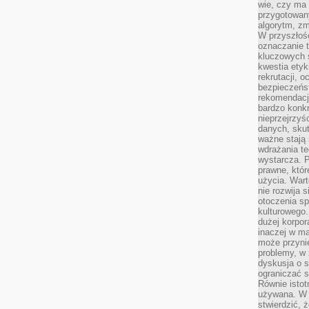
wie, czy ma 
przygotowan
algorytm, zm
W przyszłośc
oznaczanie t
kluczowych s
kwestia ety
rekrutacji, 
bezpieczeńs
rekomendacj
bardzo konkr
nieprzejrzyś
danych, sku
ważne stają 
wdrażania te
wystarcza. 
prawne, któr
użycia. Wart
nie rozwija 
otoczenia s
kulturowego
dużej korpor
inaczej w ma
może przyni
problemy, w 
dyskusja o s
ograniczać si
Równie istotn
używana. W ś
stwierdzić, 