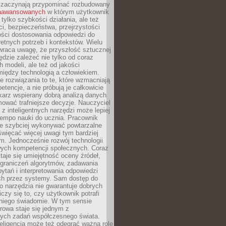
 zaczynają przypominać rozbudowany
zaawansowanych
w którym użytkownik
 tylko szybkości działania, ale też
i, bezpieczeństwa, przejrzystości
ości dostosowania odpowiedzi do
etnych potrzeb i kontekstów. Wielu
wraca uwagę, że przyszłość sztucznej
będzie zależeć nie tylko od coraz
 modeli, ale też od jakości
iędzy technologią a człowiekiem.
e rozwiązania to te, które wzmacniają
etencje, a nie próbują je całkowicie
karz wspierany dobrą analizą danych
ować trafniejsze decyzje. Nauczyciel
 z inteligentnych narzędzi może lepiej
empo nauki do ucznia. Pracownik
e szybciej wykonywać powtarzalne
święcać więcej uwagi tym bardziej
. Jednocześnie rozwój technologii
ch kompetencji społecznych. Coraz
taje się umiejętność oceny źródeł,
ograniczeń algorytmów, zadawania
ytań i interpretowania odpowiedzi
h przez systemy. Sam dostęp do
go narzędzia nie gwarantuje dobrych
iczy się to, czy użytkownik potrafi
 niego świadomie. W tym sensie
rowa staje się jednym z
zych zadań współczesnego świata.
eligencja może też odegrać ważną rolę