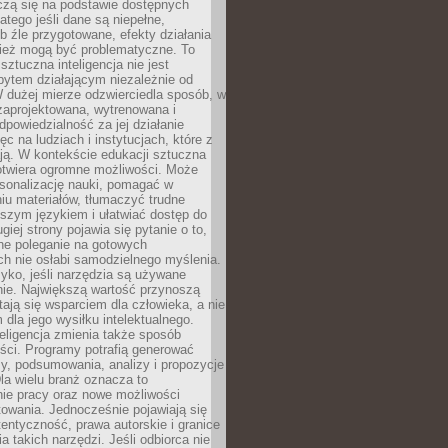
czą się na podstawie dostępnych
latego jeśli dane są niepełne,
ub źle przygotowane, efekty działania
ież mogą być problematyczne. To
sztuczna inteligencja nie jest
ytem działającym niezależnie od
 dużej mierze odzwierciedla sposób, w
 zaprojektowana, wytrenowana i
powiedzialność za jej działanie
c na ludziach i instytucjach, które z
ają. W kontekście edukacji sztuczna
 otwiera ogromne możliwości. Może
rsonalizację nauki, pomagać w
u materiałów, tłumaczyć trudne
tszym językiem i ułatwiać dostęp do
giej strony pojawia się pytanie o to,
ne poleganie na gotowych
h nie osłabi samodzielnego myślenia.
zyko, jeśli narzędzia są używane
nie. Największą wartość przynoszą
tają się wsparciem dla człowieka, a nie
dla jego wysiłku intelektualnego.
eligencja zmienia także sposób
eści. Programy potrafią generować
zy, podsumowania, analizy i propozycje
la wielu branż oznacza to
nie pracy oraz nowe możliwości
owania. Jednocześnie pojawiają się
tentyczność, prawa autorskie i granice
a takich narzędzi. Jeśli odbiorca nie