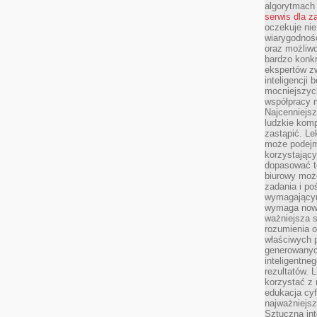
algorytmach
serwis dla 
oczekuje nie
wiarygodnośc
oraz możliw
bardzo konkr
ekspertów z
inteligencji 
mocniejszych
współpracy m
Najcenniejsz
ludzkie komp
zastąpić. Le
może podejm
korzystający
dopasować t
biurowy moż
zadania i po
wymagającym
wymaga nowy
ważniejsza s
rozumienia 
właściwych p
generowanyc
inteligentne
rezultatów. L
korzystać z
edukacja cyf
najważniejs
Sztuczna int