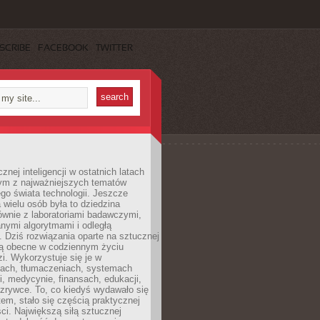
SCRIBE
FACEBOOK
TWITTER
znej inteligencji w ostatnich latach
nym z najważniejszych tematów
go świata technologii. Jeszcze
 wielu osób była to dziedzina
ównie z laboratoriami badawczymi,
nymi algorytmami i odległą
. Dziś rozwiązania oparte na sztucznej
 są obecne w codziennym życiu
zi. Wykorzystuje się je w
ach, tłumaczeniach, systemach
, medycynie, finansach, edukacji,
rozrywce. To, co kiedyś wydawało się
m, stało się częścią praktycznej
ci. Największą siłą sztucznej