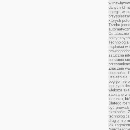
w rozwiązyw
danych klim
energii, wsp
przyspiesza
których poten
Trzeba jedna
automatyczn
Ostatecznie 
politycznyc
Technologia 
mądrości w 
prawdopodob
sztuczna int
bo stanie si
przestaniem
Znacznie waż
obecności. C
uzależniała.
pogłębi nie
lepszych dec
większą skal
zapisane w 
kierunku, kt
Dlatego rozm
być prowadz
skrajności. 
technologicz
drugiej nie 
jak zagrożen
Najrozsądnie