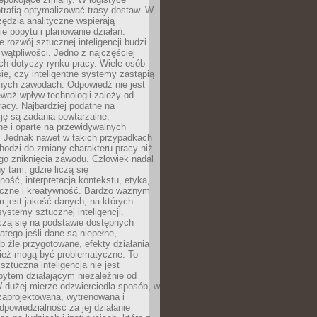
trafią optymalizować trasy dostaw. W
zędzia analityczne wspierają
e popytu i planowanie działań.
 rozwój sztucznej inteligencji budzi
i wątpliwości. Jedno z najczęściej
ch dotyczy rynku pracy. Wiele osób
ię, czy inteligentne systemy zastąpią
jnych zawodach. Odpowiedź nie jest
eważ wpływ technologii zależy od
racy. Najbardziej podatne na
ję są zadania powtarzalne,
e i oparte na przewidywalnych
. Jednak nawet w takich przypadkach
hodzi do zmiany charakteru pracy niż
go zniknięcia zawodu. Człowiek nadal
y tam, gdzie liczą się
ność, interpretacja kontekstu, etyka,
łeczne i kreatywność. Bardzo ważnym
 jest jakość danych, na których
systemy sztucznej inteligencji.
czą się na podstawie dostępnych
latego jeśli dane są niepełne,
ub źle przygotowane, efekty działania
ież mogą być problematyczne. To
sztuczna inteligencja nie jest
ytem działającym niezależnie od
 dużej mierze odzwierciedla sposób, w
 zaprojektowana, wytrenowana i
powiedzialność za jej działanie