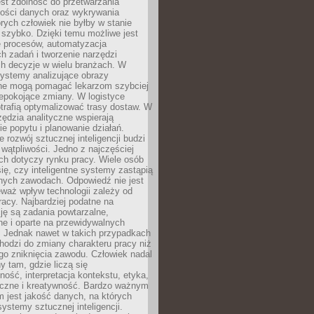
jest zdolność do przetwarzania
lości danych oraz wykrywania
rych człowiek nie byłby w stanie
 szybko. Dzięki temu możliwe jest
e procesów, automatyzacja
h zadań i tworzenie narzędzi
ch decyzje w wielu branżach. W
ystemy analizujące obrazy
ne mogą pomagać lekarzom szybciej
epokojące zmiany. W logistyce
trafią optymalizować trasy dostaw. W
zędzia analityczne wspierają
e popytu i planowanie działań.
 rozwój sztucznej inteligencji budzi
i wątpliwości. Jedno z najczęściej
ch dotyczy rynku pracy. Wiele osób
ię, czy inteligentne systemy zastąpią
jnych zawodach. Odpowiedź nie jest
eważ wpływ technologii zależy od
racy. Najbardziej podatne na
ję są zadania powtarzalne,
e i oparte na przewidywalnych
. Jednak nawet w takich przypadkach
hodzi do zmiany charakteru pracy niż
go zniknięcia zawodu. Człowiek nadal
y tam, gdzie liczą się
ność, interpretacja kontekstu, etyka,
łeczne i kreatywność. Bardzo ważnym
 jest jakość danych, na których
systemy sztucznej inteligencji.