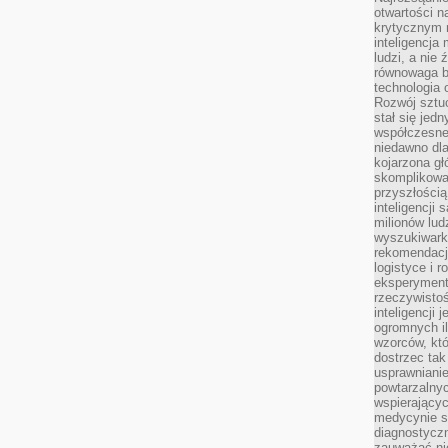
otwartości n
krytycznym 
inteligencja
ludzi, a nie
równowaga b
technologia
Rozwój sztuc
stał się jed
współczesne
niedawno dla
kojarzona gł
skomplikowa
przyszłością
inteligencji
milionów lud
wyszukiwark
rekomendacji
logistyce i 
eksperymente
rzeczywistoś
inteligencji 
ogromnych i
wzorców, któ
dostrzec tak
usprawniani
powtarzalnyc
wspierający
medycynie s
diagnostycz
zauważać ni