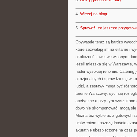
4.
Więcej na blogu
5.
Sprawdź, co jeszcze przygotow
Obywatele teraz są bardzo wygodn
które zezwalają im na elitarne i w
okolicznościowej we własnym domu
jeżeli mieszka się w Warszawie, w
nader wysokiej renomie. Catering 
okazjonalnych i sprawdza się w 
ludzi, a zestawy mogą być różnor
terenie Warszawy, syci się rozleg
apetyczne a przy tym wyszukane 
dowolnie skomponować, mogą się w 
Można też wybierać z gotowych ze
ułatwieniem i oszczędnością czasu
akuratnie ubezpieczone na czas po