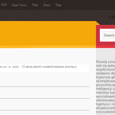
PGE
Tagi
Tagi
Spis Treści
Złoto
SUB
Rozwój sztuc
stał się jed
RADY
LIS - 8 - 2025
MOŻLIWOŚĆ KOMENTOWANIA
ZOSTAŁA
współczesne
niedawno dla
kojarzona gł
skomplikowa
przyszłością
inteligencji
milionów lud
wyszukiwark
rekomendacji
logistyce i 
eksperymente
rzeczywistoś