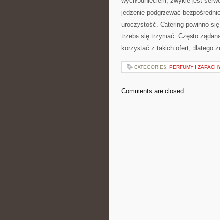
wychłodnięciem, zwykle jest ser
jedzenie podgrzewać bezpośrednio 
uroczystość. Catering powinno się
trzeba się trzymać. Często żądana
korzystać z takich ofert, dlatego 
CATEGORIES:
PERFUMY I ZAPACH
Comments are closed.