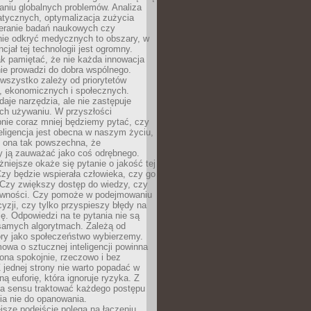
aniu globalnych problemów. Analiza
atycznych, optymalizacja zużycia
ieranie badań naukowych czy
nie odkryć medycznych to obszary, w
cjał tej technologii jest ogromny.
k pamiętać, że nie każda innowacja
ie prowadzi do dobra wspólnego.
wszystko zależy od priorytetów
h, ekonomicznych i społecznych.
daje narzędzia, ale nie zastępuje
ich używaniu. W przyszłości
nie coraz mniej będziemy pytać, czy
eligencja jest obecna w naszym życiu,
ę ona tak powszechna, że
y ją zauważać jako coś odrębnego.
niejsze okaże się pytanie o jakość tej
zy będzie wspierała człowieka, czy go
 Czy zwiększy dostęp do wiedzy, czy
równości. Czy pomoże w podejmowaniu
yzji, czy tylko przyspieszy błędy na
ę. Odpowiedzi na te pytania nie są
samych algorytmach. Zależą od
óry jako społeczeństwo wybierzemy.
owa o sztucznej inteligencji powinna
ona spokojnie, rzeczowo i bez
Z jednej strony nie warto popadać w
ną euforię, która ignoruje ryzyka. Z
ma sensu traktować każdego postępu
ia nie do opanowania.
jsze podejście polega na łączeniu