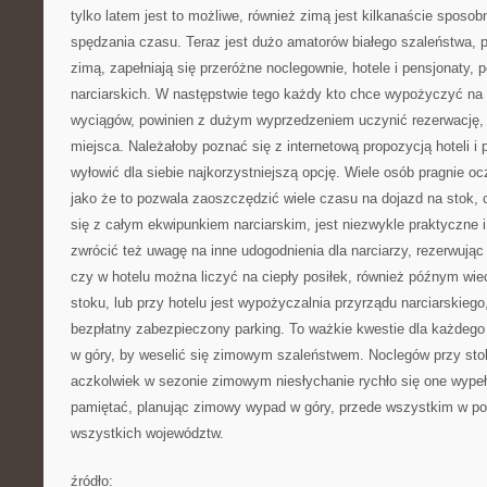
tylko latem jest to możliwe, również zimą jest kilkanaście sposo
spędzania czasu. Teraz jest dużo amatorów białego szaleństwa, p
zimą, zapełniają się przeróżne noclegownie, hotele i pensjonaty,
narciarskich. W następstwie tego każdy kto chce wypożyczyć na d
wyciągów, powinien z dużym wyprzedzeniem uczynić rezerwację, 
miejsca. Należałoby poznać się z internetową propozycją hoteli i
wyłowić dla siebie najkorzystniejszą opcję. Wiele osób pragnie oc
jako że to pozwala zaoszczędzić wiele czasu na dojazd na stok,
się z całym ekwipunkiem narciarskim, jest niezwykle praktyczne 
zwrócić też uwagę na inne udogodnienia dla narciarzy, rezerwując
czy w hotelu można liczyć na ciepły posiłek, również późnym wi
stoku, lub przy hotelu jest wypożyczalnia przyrządu narciarskiego
bezpłatny zabezpieczony parking. To ważkie kwestie dla każdego 
w góry, by weselić się zimowym szaleństwem. Noclegów przy stok
aczkolwiek w sezonie zimowym niesłychanie rychło się one wypeł
pamiętać, planując zimowy wypad w góry, przede wszystkim w p
wszystkich województw.
źródło: