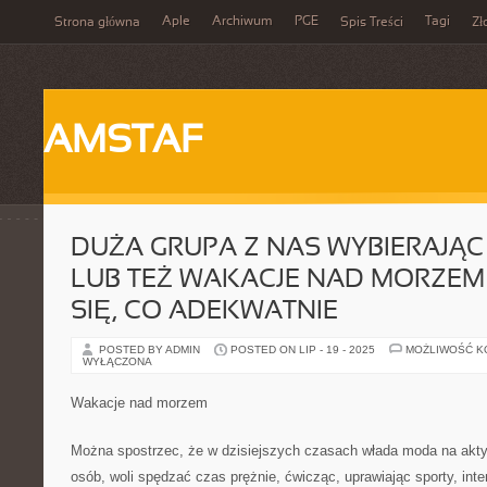
Aple
Archiwum
PGE
Tagi
Strona główna
Spis Treści
Zł
AMSTAF
DUŻA GRUPA Z NAS WYBIERAJĄC
LUB TEŻ WAKACJE NAD MORZEM
SIĘ, CO ADEKWATNIE
POSTED BY ADMIN
POSTED ON LIP - 19 - 2025
MOŻLIWOŚĆ 
WYŁĄCZONA
Wakacje nad morzem
Można spostrzec, że w dzisiejszych czasach włada moda na akty
osób, woli spędzać czas prężnie, ćwicząc, uprawiając sporty, inte