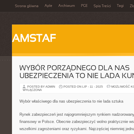
Aple
Archiwum
PGE
Tagi
Strona główna
Spis Treści
Zł
AMSTAF
WYBÓR PORZĄDNEGO DLA NAS
UBEZPIECZENIA TO NIE LADA KU
POSTED BY ADMIN
POSTED ON LIP - 11 - 2025
MOŻLIWOŚĆ K
WYŁĄCZONA
Wybór właściwego dla nas ubezpieczenia to nie lada sztuka
Rynek zabezpieczeń jest najogromniejszym rynkiem nadzorowanym
finansowy w Polsce. Obecnie zabezpieczyć wolno praktycznie ws
wszelkimi zagrożeniami oraz ryzykami. Najczęściej niemniej je