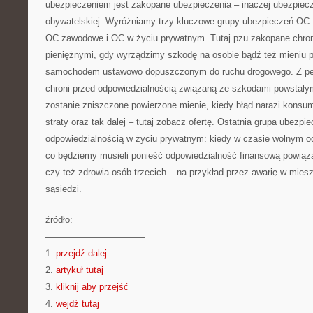
ubezpieczeniem jest zakopane ubezpieczenia – inaczej ubezpiecz
obywatelskiej. Wyróżniamy trzy kluczowe grupy ubezpieczeń OC:
OC zawodowe i OC w życiu prywatnym. Tutaj pzu zakopane chron
pieniężnymi, gdy wyrządzimy szkodę na osobie bądź też mieniu 
samochodem ustawowo dopuszczonym do ruchu drogowego. Z pe
chroni przed odpowiedzialnością związaną ze szkodami powstały
zostanie zniszczone powierzone mienie, kiedy błąd narazi kons
straty oraz tak dalej – tutaj zobacz ofertę. Ostatnia grupa ubezp
odpowiedzialnością w życiu prywatnym: kiedy w czasie wolnym od
co będziemy musieli ponieść odpowiedzialność finansową powią
czy też zdrowia osób trzecich – na przykład przez awarię w miesz
sąsiedzi.
źródło:
———————————
1.
przejdź dalej
2.
artykuł tutaj
3.
kliknij aby przejść
4.
wejdź tutaj