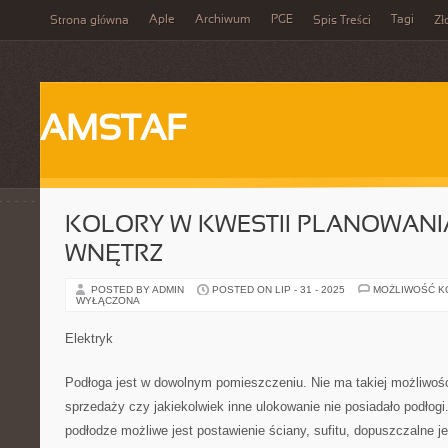
Aple
Archiwum
PGE
Tagi
Strona główna
Spis Treści
Zł
AMSTAF
KOLORY W KWESTII PLANOWAN
WNĘTRZ
POSTED BY ADMIN
POSTED ON LIP - 31 - 2025
MOŻLIWOŚĆ 
WYŁĄCZONA
Elektryk
Podłoga jest w dowolnym pomieszczeniu. Nie ma takiej możliwości
sprzedaży czy jakiekolwiek inne ulokowanie nie posiadało podłogi.
podłodze możliwe jest postawienie ściany, sufitu, dopuszczalne j