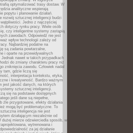
trafią optymalizować trasy dostaw. W
zędzia analityczne wspierają
e popytu i planowanie działań.
 rozwój sztucznej inteligencji budzi
i wątpliwości. Jedno z najczęściej
ch dotyczy rynku pracy. Wiele osób
ię, czy inteligentne systemy zastąpią
jnych zawodach. Odpowiedź nie jest
eważ wpływ technologii zależy od
racy. Najbardziej podatne na
ję są zadania powtarzalne,
e i oparte na przewidywalnych
. Jednak nawet w takich przypadkach
hodzi do zmiany charakteru pracy niż
go zniknięcia zawodu. Człowiek nadal
y tam, gdzie liczą się
ność, interpretacja kontekstu, etyka,
łeczne i kreatywność. Bardzo ważnym
 jest jakość danych, na których
systemy sztucznej inteligencji.
czą się na podstawie dostępnych
latego jeśli dane są niepełne,
ub źle przygotowane, efekty działania
ież mogą być problematyczne. To
sztuczna inteligencja nie jest
ytem działającym niezależnie od
 dużej mierze odzwierciedla sposób, w
 zaprojektowana, wytrenowana i
powiedzialność za jej działanie