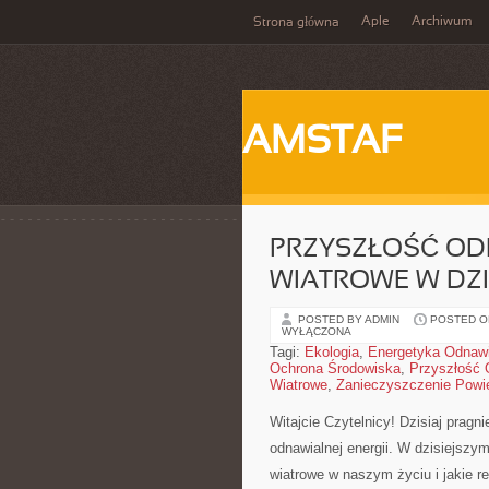
Aple
Archiwum
Strona główna
AMSTAF
PRZYSZŁOŚĆ ODN
WIATROWE W DZ
POSTED BY ADMIN
POSTED ON
WYŁĄCZONA
Tagi:
Ekologia
,
Energetyka Odnawi
Ochrona Środowiska
,
Przyszłość 
Wiatrowe
,
Zanieczyszczenie Powi
Witajcie Czytelnicy! Dzisiaj prag
odnawialnej energii. W ​dzisiejszym
wiatrowe w ⁢naszym życiu i jakie r