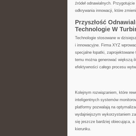
źródeł odnawialnych. Przygotujcie 
odkrywania innowacji, ⁤które zmieni
Przyszłość Odnawialn
Technologie W⁣ Turb
Technologie ⁣stosowane w⁤ dzisiejs
i innowacyjne. Firma XYZ wprowadz
specjalne łopatki, zaprojektowane 
temu można generować większą iloś
efektywności całego procesu wytwa
Kolejnym rozwiązaniem, które⁣ rew
inteligentnych systemów monitoro
platformy pozwalają na optymalizacj
wydajniejszym wykorzystaniem ⁣zas
się jeszcze bardziej obiecująca, ⁢a
⁢kierunku.