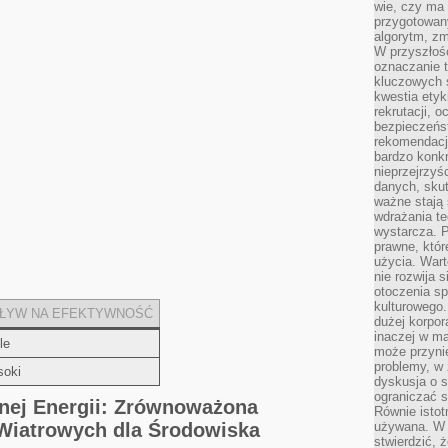
wie, czy ma 
przygotowan
algorytm, zm
W przyszłośc
oznaczanie t
kluczowych s
kwestia ety
rekrutacji, 
bezpieczeńs
rekomendacj
bardzo konkr
nieprzejrzyś
danych, sku
ważne stają 
wdrażania te
wystarcza. 
prawne, któr
użycia. Wart
nie rozwija 
otoczenia s
kulturowego
ŁYW ‌NA EFEKTYWNOŚĆ
dużej korpor
inaczej w ma
le
może przyni
problemy, w 
oki
dyskusja o s
ograniczać si
nej Energii: Zrównoważona
Równie istotn
Wiatrowych ⁤dla Środowiska
używana. W ś
stwierdzić, 