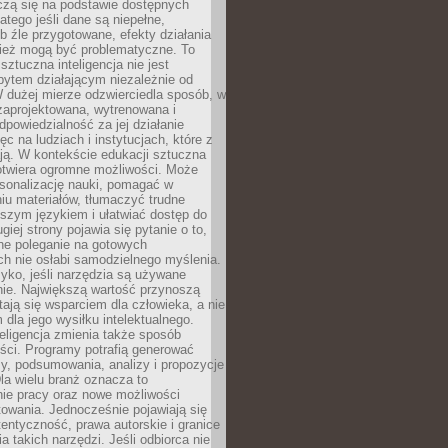
czą się na podstawie dostępnych
latego jeśli dane są niepełne,
ub źle przygotowane, efekty działania
ież mogą być problematyczne. To
sztuczna inteligencja nie jest
ytem działającym niezależnie od
 dużej mierze odzwierciedla sposób, w
 zaprojektowana, wytrenowana i
powiedzialność za jej działanie
c na ludziach i instytucjach, które z
ają. W kontekście edukacji sztuczna
 otwiera ogromne możliwości. Może
rsonalizację nauki, pomagać w
u materiałów, tłumaczyć trudne
tszym językiem i ułatwiać dostęp do
giej strony pojawia się pytanie o to,
ne poleganie na gotowych
h nie osłabi samodzielnego myślenia.
zyko, jeśli narzędzia są używane
nie. Największą wartość przynoszą
tają się wsparciem dla człowieka, a nie
dla jego wysiłku intelektualnego.
eligencja zmienia także sposób
eści. Programy potrafią generować
zy, podsumowania, analizy i propozycje
la wielu branż oznacza to
nie pracy oraz nowe możliwości
owania. Jednocześnie pojawiają się
tentyczność, prawa autorskie i granice
a takich narzędzi. Jeśli odbiorca nie