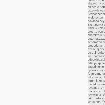
algorytmy po
biznesie nar
przewidywani
Jednocześnie
wiele pytań 
powracający
zastanawia s
ludzi w kole
prosta, poni
charakteru p
automatyzac
schematyczn
procedurach
częściej doc
do całkowite
jest potrzebn
odpowiedzial
relacje spo
zagadnieniem
opierają się 
Algorytmy u
informacji, d
stronnicze l
modelu równ
oznacza, że 
magicznym b
człowieka. W
jaki została
wdrożona. Od