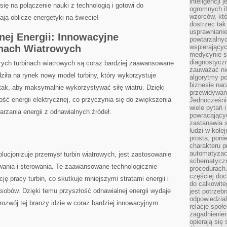
inteligencji 
się ⁢na połączenie nauki z technologią i gotowi do
ogromnych i
wzorców, któ
ają oblicze​ energetyki na świecie!
dostrzec tak
usprawniani
ej⁤ Energii: Innowacyjne
powtarzalnyc
inach Wiatrowych
wspierający
medycynie s
diagnostycz
zych turbinach wiatrowych‍ są ⁣coraz ⁢bardziej zaawansowane
zauważać ni
iła na rynek⁤ nowy model ⁤turbiny, który wykorzystuje
algorytmy po
biznesie nar
tak, aby⁣ maksymalnie wykorzystywać siłę wiatru. Dzięki
przewidywani
ć energii elektrycznej,‌ co przyczynia się do zwiększenia
Jednocześnie
wiele pytań 
rzania energii z odnawialnych​ źródeł.
powracający
zastanawia s
ludzi w kole
prosta, poni
charakteru p
automatyzac
olucjonizuje przemysł turbin wiatrowych, jest zastosowanie
schematyczn
wania i sterowania. Te zaawansowane technologicznie
procedurach
częściej doc
ę pracy turbin, co skutkuje mniejszymi stratami energii ⁤i
do całkowite
obów.⁣ Dzięki temu przyszłość odnawialnej energii wydaje
jest potrzebn
odpowiedzial
 rozwój tej⁢ branży idzie w coraz bardziej innowacyjnym
relacje spo
zagadnieniem
opierają się 