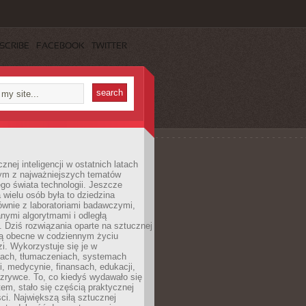
SCRIBE
FACEBOOK
TWITTER
znej inteligencji w ostatnich latach
nym z najważniejszych tematów
go świata technologii. Jeszcze
 wielu osób była to dziedzina
ównie z laboratoriami badawczymi,
nymi algorytmami i odległą
. Dziś rozwiązania oparte na sztucznej
 są obecne w codziennym życiu
zi. Wykorzystuje się je w
ach, tłumaczeniach, systemach
, medycynie, finansach, edukacji,
rozrywce. To, co kiedyś wydawało się
m, stało się częścią praktycznej
ci. Największą siłą sztucznej