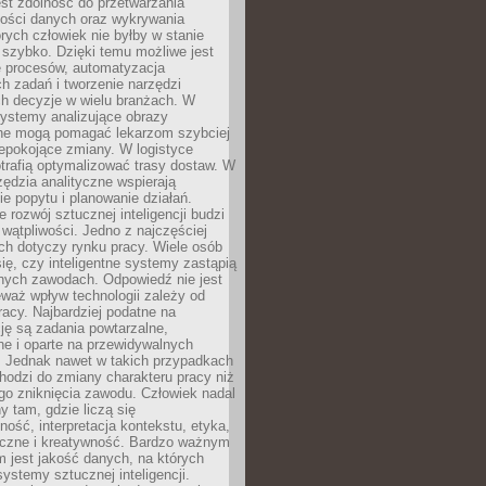
jest zdolność do przetwarzania
lości danych oraz wykrywania
rych człowiek nie byłby w stanie
 szybko. Dzięki temu możliwe jest
e procesów, automatyzacja
h zadań i tworzenie narzędzi
ch decyzje w wielu branżach. W
ystemy analizujące obrazy
ne mogą pomagać lekarzom szybciej
epokojące zmiany. W logistyce
trafią optymalizować trasy dostaw. W
zędzia analityczne wspierają
e popytu i planowanie działań.
 rozwój sztucznej inteligencji budzi
i wątpliwości. Jedno z najczęściej
ch dotyczy rynku pracy. Wiele osób
ię, czy inteligentne systemy zastąpią
jnych zawodach. Odpowiedź nie jest
eważ wpływ technologii zależy od
racy. Najbardziej podatne na
ję są zadania powtarzalne,
e i oparte na przewidywalnych
. Jednak nawet w takich przypadkach
hodzi do zmiany charakteru pracy niż
go zniknięcia zawodu. Człowiek nadal
y tam, gdzie liczą się
ność, interpretacja kontekstu, etyka,
łeczne i kreatywność. Bardzo ważnym
 jest jakość danych, na których
systemy sztucznej inteligencji.