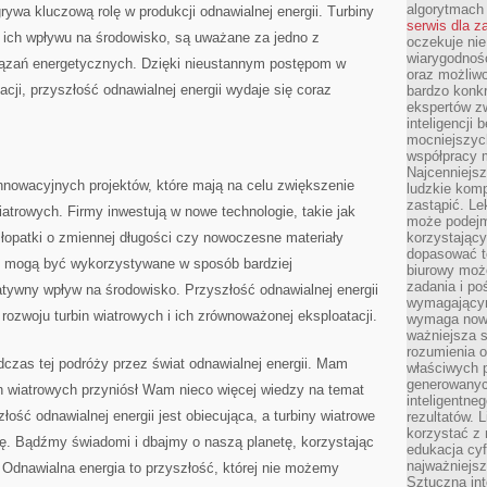
algorytmach
rywa kluczową rolę w produkcji odnawialnej energii. Turbiny
serwis dla 
 ich wpływu na środowisko, są uważane za jedno⁢ z
oczekuje nie
wiarygodnośc
iązań energetycznych. Dzięki nieustannym postępom w
oraz możliw
tacji, przyszłość odnawialnej energii wydaje się coraz
bardzo konkr
ekspertów z
inteligencji 
mocniejszych
współpracy m
Najcenniejsz
 innowacyjnych ‌projektów,⁤ które mają na ⁣celu zwiększenie
ludzkie komp
zastąpić. Le
wiatrowych. Firmy inwestują w ⁣nowe technologie, takie jak
może podejm
 łopatki o zmiennej długości czy‍ nowoczesne materiały
korzystający
dopasować t
y mogą być wykorzystywane w‌ sposób⁣ bardziej
biurowy moż
zadania i po
wny⁤ wpływ​ na​ środowisko. Przyszłość odnawialnej energii⁣
wymagającym
 rozwoju turbin wiatrowych i ich zrównoważonej eksploatacji.
wymaga nowy
ważniejsza s
rozumienia 
dczas tej podróży przez świat odnawialnej energii. ​Mam
właściwych p
generowanyc
rbin wiatrowych przyniósł​ Wam nieco ‍więcej wiedzy na temat
inteligentne
ość odnawialnej energii ⁢jest obiecująca, a turbiny wiatrowe
rezultatów. L
korzystać z
olę. Bądźmy świadomi i dbajmy o naszą ‍planetę,‍ korzystając
edukacja cyf
najważniejs
. Odnawialna energia to przyszłość, której ​nie‌ możemy
Sztuczna int