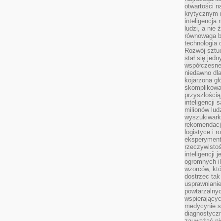
otwartości n
krytycznym 
inteligencja
ludzi, a nie
równowaga b
technologia
Rozwój sztuc
stał się jed
współczesne
niedawno dla
kojarzona gł
skomplikowa
przyszłością
inteligencji
milionów lud
wyszukiwark
rekomendacji
logistyce i 
eksperymente
rzeczywistoś
inteligencji 
ogromnych i
wzorców, któ
dostrzec tak
usprawniani
powtarzalnyc
wspierający
medycynie s
diagnostycz
zauważać ni