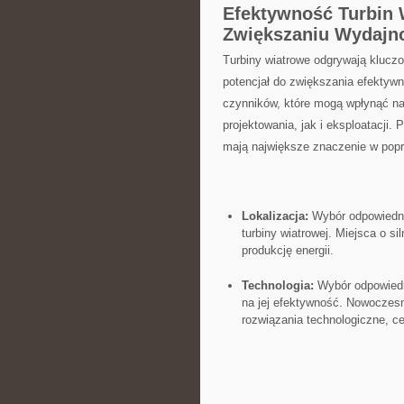
Efektywność Turbin 
Zwiększaniu Wydajn
Turbiny wiatrowe‌ odgrywają​ kluczow
potencjał do​ zwiększania efektywno
czynników, które mogą ​wpłynąć na​
projektowania, jak ​i eksploatacji.
mają największe znaczenie w⁢ popra
Lokalizacja:
​Wybór odpowiedni
turbiny wiatrowej. Miejsca o sil
produkcję energii.
Technologia:
Wybór odpowiedni
na jej efektywność. Nowoczesn
rozwiązania technologiczne, ce