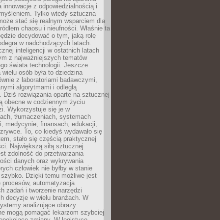
a innowacje z odpowiedzialnością i
myśleniem. Tylko wtedy sztuczna
 może stać się realnym wsparciem dla
 źródłem chaosu i nieufności. Właśnie ta
ędzie decydować o tym, jaką rolę
 odegra w nadchodzących latach.
znej inteligencji w ostatnich latach
nym z najważniejszych tematów
go świata technologii. Jeszcze
 wielu osób była to dziedzina
ównie z laboratoriami badawczymi,
nymi algorytmami i odległą
. Dziś rozwiązania oparte na sztucznej
 są obecne w codziennym życiu
zi. Wykorzystuje się je w
ach, tłumaczeniach, systemach
, medycynie, finansach, edukacji,
rozrywce. To, co kiedyś wydawało się
m, stało się częścią praktycznej
ci. Największą siłą sztucznej
jest zdolność do przetwarzania
lości danych oraz wykrywania
rych człowiek nie byłby w stanie
 szybko. Dzięki temu możliwe jest
e procesów, automatyzacja
h zadań i tworzenie narzędzi
ch decyzje w wielu branżach. W
ystemy analizujące obrazy
ne mogą pomagać lekarzom szybciej
epokojące zmiany. W logistyce