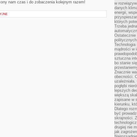
cony nam czas i do ‌zobaczenia kolejnym razem!
w rozwiązyw
danych klim
energii, wsp
YJNE
przyspiesza
których poten
Trzeba jedna
automatyczn
Ostatecznie 
politycznyc
Technologia 
mądrości w 
prawdopodob
sztuczna int
bo stanie si
przestaniem
Znacznie waż
obecności. C
uzależniała.
pogłębi nie
lepszych dec
większą skal
zapisane w 
kierunku, kt
Dlatego rozm
być prowadz
skrajności. 
technologicz
drugiej nie 
jak zagrożen
Najrozsądnie