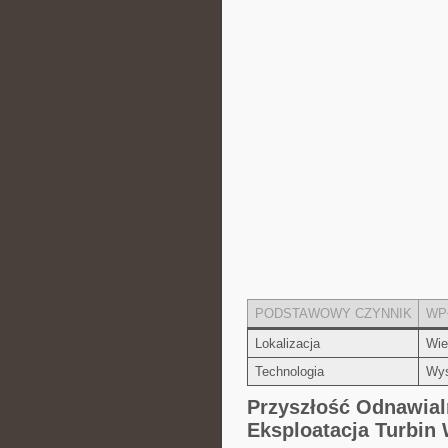
PODSTAWOWY CZYNNIK
WP
Lokalizacja
Wie
Technologia
Wys
Przyszłość Odnawial
Eksploatacja Turbin 