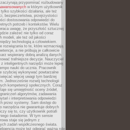
 zaczynają przypominać rozbudowany
zaawansowanych
w którym użytkownik
 tylko szybkości działania, ale też
i, bezpieczeństwa, przejrzystości
ości dostosowania odpowiedzi do
etnych potrzeb i kontekstów. Wielu
wraca uwagę, że przyszłość sztucznej
będzie zależeć nie tylko od coraz
 modeli, ale też od jakości
iędzy technologią a człowiekiem.
e rozwiązania to te, które wzmacniają
etencje, a nie próbują je całkowicie
karz wspierany dobrą analizą danych
ować trafniejsze decyzje. Nauczyciel
 z inteligentnych narzędzi może lepiej
empo nauki do ucznia. Pracownik
e szybciej wykonywać powtarzalne
święcać więcej uwagi tym bardziej
. Jednocześnie rozwój technologii
ch kompetencji społecznych. Coraz
taje się umiejętność oceny źródeł,
ograniczeń algorytmów, zadawania
ytań i interpretowania odpowiedzi
h przez systemy. Sam dostęp do
go narzędzia nie gwarantuje dobrych
iczy się to, czy użytkownik potrafi
 niego świadomie. W tym sensie
rowa staje się jednym z
zych zadań współczesnego świata.
eligencja może też odegrać ważną rolę