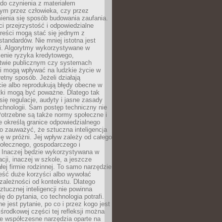
do czynienia z materiałem
ym przez człowieka, czy przez
ienia się sposób budowania zaufania.
i przejrzystość i odpowiedzialne
reści mogą stać się jednym z
tandardów. Nie mniej istotna jest
ki. Algorytmy wykorzystywane w
ocenie ryzyka kredytowego,
twie publicznym czy systemach
i mogą wpływać na ludzkie życie w
etny sposób. Jeżeli działają
cie albo reprodukują błędy obecne w
tki mogą być poważne. Dlatego tak
się regulacje, audyty i jasne zasady
chnologii. Sam postęp techniczny nie
Potrzebne są także normy społeczne i
e określą granice odpowiedzialnego
o zauważyć, że sztuczna inteligencja
się w próżni. Jej wpływ zależy od całego
połecznego, gospodarczego i
. Inaczej będzie wykorzystywana w
acji, inaczej w szkole, a jeszcze
łej firmie rodzinnej. To samo narzędzie
eść duże korzyści albo wywołać
zależności od kontekstu. Dlatego
ztucznej inteligencji nie powinna
ę do pytania, co technologia potrafi.
e jest pytanie, po co i przez kogo jest
rodkowej części tej refleksji można
że współczesne narzędzia oparte na