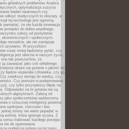
aniu globalnych problemów. Analiza
atycznych, optymalizacja zużycia
ieranie badań naukowych czy
nie odkryć medycznych to obszary, w
cjał tej technologii jest ogromny.
k pamiętać, że nie każda innowacja
ie prowadzi do dobra wspólnego.
wszystko zależy od priorytetów
h, ekonomicznych i społecznych.
daje narzędzia, ale nie zastępuje
ich używaniu. W przyszłości
nie coraz mniej będziemy pytać, czy
eligencja jest obecna w naszym życiu,
ę ona tak powszechna, że
y ją zauważać jako coś odrębnego.
niejsze okaże się pytanie o jakość tej
zy będzie wspierała człowieka, czy go
 Czy zwiększy dostęp do wiedzy, czy
równości. Czy pomoże w podejmowaniu
yzji, czy tylko przyspieszy błędy na
ę. Odpowiedzi na te pytania nie są
samych algorytmach. Zależą od
óry jako społeczeństwo wybierzemy.
owa o sztucznej inteligencji powinna
ona spokojnie, rzeczowo i bez
Z jednej strony nie warto popadać w
ną euforię, która ignoruje ryzyka. Z
ma sensu traktować każdego postępu
ia nie do opanowania.
jsze podejście polega na łączeniu