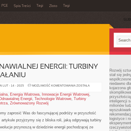
PGE
Tagi
Tagi
Spis Treści
Złoto
SUB
AWIALNEJ ENERGII: TURBINY
Rozwój sztuc
IAŁANIU
stał się jed
współczesne
niedawno dla
PRZYSZŁOŚĆ
 LUT - 14 - 2025
MOŻLIWOŚĆ KOMENTOWANIA
ZOSTAŁA
kojarzona gł
ODNAWIALNEJ
ENERGII:
skomplikowa
alna
,
Energia Wiatrowa
,
Innowacje Energii Wiatrowej
,
TURBINY
przyszłością
Odnawialnej Energii
,
Technologie Wiatrowe
,
Turbiny
WIATROWE
inteligencji
W
etrza
,
Zrównoważony Rozwój
DZIAŁANIU
milionów lud
wyszukiwark
niemy zaprosić Was do fascynującej podróży w⁢ przyszłość
rekomendacji
logistyce i 
 ‌artykule przyjrzymy się z bliska roli, jaką odgrywają turbiny
eksperymente
ewolucje przynoszą w dziedzinie energii pochodzącej ze⁣
rzeczywistoś