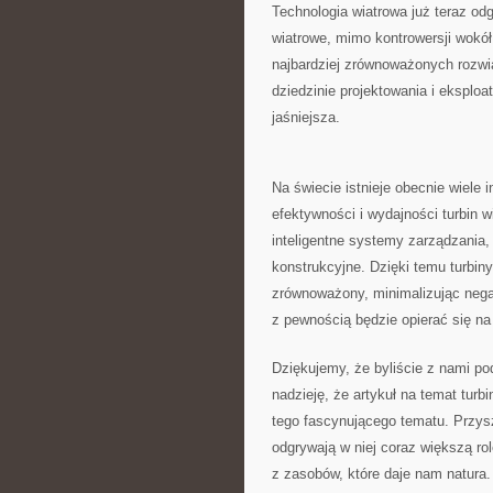
Technologia wiatrowa już teraz odg
wiatrowe, mimo kontrowersji wokół
najbardziej ‌zrównoważonych rozw
dziedzinie projektowania i eksploa
jaśniejsza.
Na świecie⁢ istnieje obecnie⁤ wiele
efektywności i wydajności​ turbin ‍
inteligentne systemy zarządzania,
konstrukcyjne. Dzięki temu turbin
zrównoważony, minimalizując negaty
z pewnością będzie opierać się ‍na
Dziękujemy, że byliście z nami po
nadzieję,⁣ że ⁣artykuł na temat‌ tu
tego fascynującego tematu. Przyszł
odgrywają w‍ niej coraz⁣ większą r
z‍ zasobów, które ‌daje nam⁣ natura