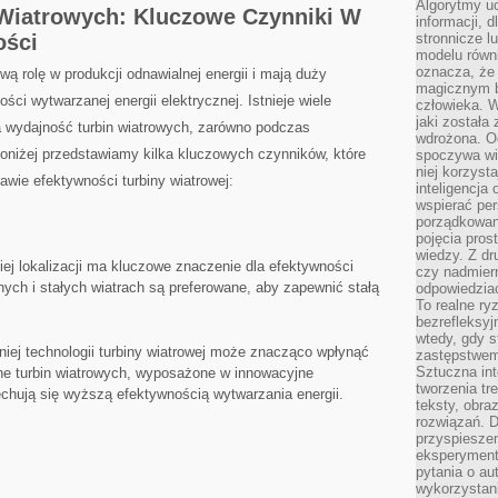
Algorytmy u
Wiatrowych: Kluczowe ​Czynniki W
informacji, d
ości
stronnicze l
modelu równ
oznacza, że 
ą rolę w produkcji odnawialnej‌ energii⁢ i mają duży⁢
magicznym b
ści wytwarzanej​ energii elektrycznej. Istnieje wiele
człowieka. W
jaki została
 wydajność turbin wiatrowych,⁤ zarówno⁣ podczas⁣
wdrożona. Od
​ Poniżej przedstawiamy kilka kluczowych⁤ czynników, które
spoczywa wię
niej korzyst
wie efektywności⁣ turbiny wiatrowej:
inteligencja
wspierać pe
porządkowani
pojęcia pros
wiedzy. Z dru
ej lokalizacji ma ​kluczowe znaczenie dla efektywności
czy nadmier
nych ⁣i stałych⁤ wiatrach⁢ są ⁤preferowane, aby zapewnić stałą
odpowiedziac
To realne ry
bezrefleksyj
wtedy, gdy s
ej ⁣technologii ⁢turbiny wiatrowej może znacząco ​wpłynąć
zastępstwem 
Sztuczna int
e turbin wiatrowych,‌ wyposażone w⁤ innowacyjne
tworzenia tr
chują się wyższą ‍efektywnością wytwarzania energii.
teksty, obra
rozwiązań. D
przyspiesze
eksperyment
pytania o au
wykorzystani