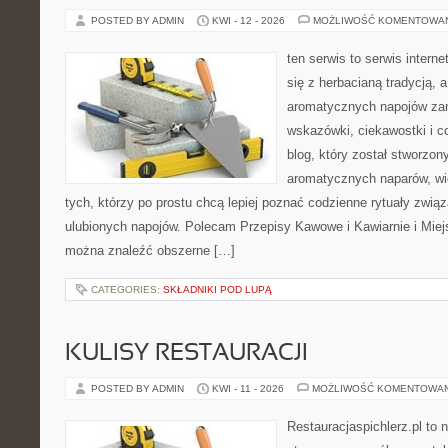
POSTED BY ADMIN
KWI - 12 - 2026
MOŻLIWOŚĆ KOMENTOWA
ten serwis to serwis intern
się z herbacianą tradycją, 
aromatycznych napojów zam
wskazówki, ciekawostki i c
blog, który został stworzon
aromatycznych naparów, wiel
tych, którzy po prostu chcą lepiej poznać codzienne rytuały zwi
ulubionych napojów. Polecam Przepisy Kawowe i Kawiarnie i Miej
można znaleźć obszerne […]
CATEGORIES:
SKŁADNIKI POD LUPĄ
KULISY RESTAURACJI
POSTED BY ADMIN
KWI - 11 - 2026
MOŻLIWOŚĆ KOMENTOWA
Restauracjaspichlerz.pl to