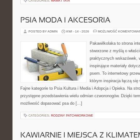
CATEGORIES:
MAMA I TATA
PSIA MODA I AKCESORIA
POSTED BY ADMIN
KWI - 14 - 2026
MOŻLIWOŚĆ KOMENTOWA
Pakawilkolaka to strona int
stworzone z myślą o właścic
praktycznych wskazówek, w
inspirujące materiały dotyc
psem. To internetowy przewo
którym inspiracja łączą się
Fajne kategorie to Psia Kultura i Media i Adopcja i Opieka. Na st
przystępne przedstawienia wielu odmian czworonogów. Dzięki te
możliwość dopasować psa do […]
CATEGORIES:
RODZINY PATCHWORKOWE
KAWIARNIE I MIEJSCA Z KLIMAT