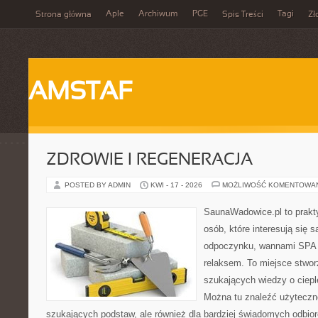
Aple
Archiwum
PGE
Tagi
Strona główna
Spis Treści
Zł
AMSTAF
ZDROWIE I REGENERACJA
POSTED BY ADMIN
KWI - 17 - 2026
MOŻLIWOŚĆ KOMENTOWA
SaunaWadowice.pl to prakty
osób, które interesują się 
odpoczynku, wannami SPA 
relaksem. To miejsce stwo
szukających wiedzy o cieple
Można tu znaleźć użyteczne
szukających podstaw, ale również dla bardziej świadomych odbio