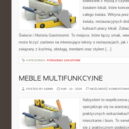
stworzone z myślą o czyte
światem lokali, które koncen
całego świata. Witryna prez
świata, restauracyjnych do
kulisach pracy lokali. Zoba
Świecie i Historia Gastronomii. To miejsce, które łączy smak, wie
może liczyć zarówno na interesujące teksty o restauracjach, jak 
związany z kuchnią, obsługą, trendami oraz stylem […]
CATEGORIES:
PORADNIKI ZAKUPOWE
MEBLE MULTIFUNKCYJNE
POSTED BY ADMIN
KWI - 10 - 2026
MOŻLIWOŚĆ KOMENTOWA
Italsystem to współczesna p
specjalizuje się na aranżac
praktycznych wskazówkach
mieszkanie i biuro. To serw
się z praktycznym podejści