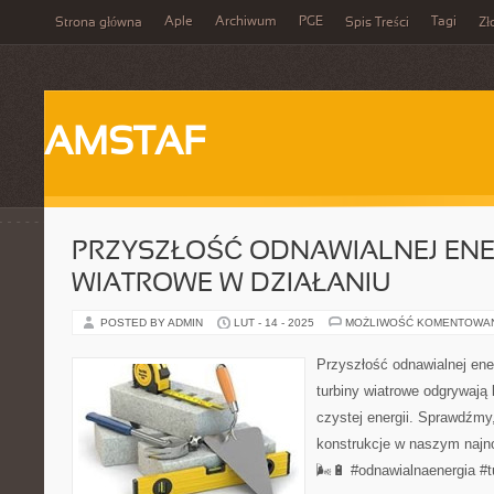
Aple
Archiwum
PGE
Tagi
Strona główna
Spis Treści
Zł
AMSTAF
PRZYSZŁOŚĆ ODNAWIALNEJ ENER
WIATROWE W DZIAŁANIU
POSTED BY ADMIN
LUT - 14 - 2025
MOŻLIWOŚĆ KOMENTOWA
Przyszłość odnawialnej ener
turbiny wiatrowe odgrywają 
czystej energii. Sprawdźmy,
konstrukcje w naszym najn
🌬️🔋 #odnawialnaenergia #t