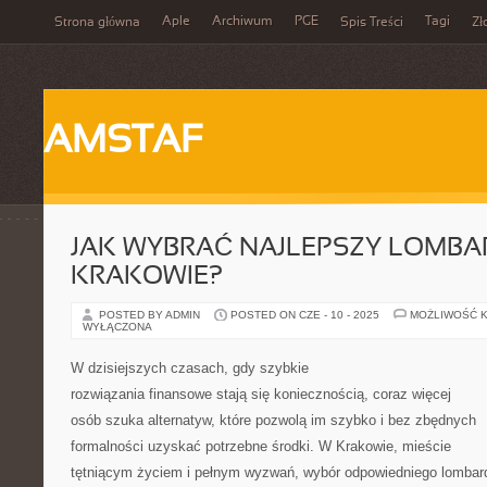
Aple
Archiwum
PGE
Tagi
Strona główna
Spis Treści
Zł
AMSTAF
JAK WYBRAĆ NAJLEPSZY LOMBA
KRAKOWIE?
POSTED BY ADMIN
POSTED ON CZE - 10 - 2025
MOŻLIWOŚĆ 
WYŁĄCZONA
W dzisiejszych czasach, gdy szybkie
rozwiązania finansowe stają się koniecznością, coraz więcej
osób szuka alternatyw, które pozwolą im szybko i bez zbędnych
formalności uzyskać potrzebne środki. W Krakowie, mieście
tętniącym życiem i pełnym wyzwań, wybór odpowiedniego lombar