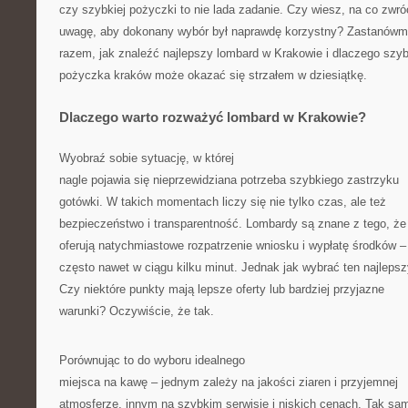
czy szybkiej pożyczki to nie lada zadanie. Czy wiesz, na co zwró
uwagę, aby dokonany wybór był naprawdę korzystny? Zastanówm
razem, jak znaleźć najlepszy lombard w Krakowie i dlaczego szy
pożyczka kraków może okazać się strzałem w dziesiątkę.
Dlaczego warto rozważyć lombard w Krakowie?
Wyobraź sobie sytuację, w której
nagle pojawia się nieprzewidziana potrzeba szybkiego zastrzyku
gotówki. W takich momentach liczy się nie tylko czas, ale też
bezpieczeństwo i transparentność. Lombardy są znane z tego, że
oferują natychmiastowe rozpatrzenie wniosku i wypłatę środków –
często nawet w ciągu kilku minut. Jednak jak wybrać ten najleps
Czy niektóre punkty mają lepsze oferty lub bardziej przyjazne
warunki? Oczywiście, że tak.
Porównując to do wyboru idealnego
miejsca na kawę – jednym zależy na jakości ziaren i przyjemnej
atmosferze, innym na szybkim serwisie i niskich cenach. Tak sam