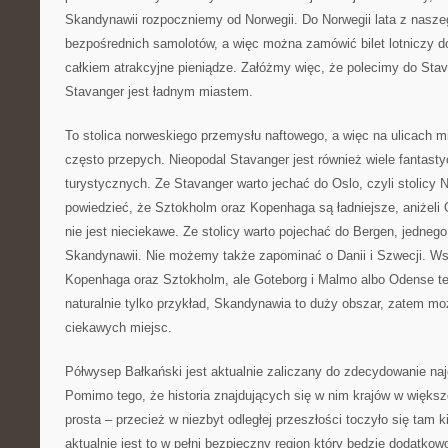
Skandynawii rozpoczniemy od Norwegii. Do Norwegii lata z nasze
bezpośrednich samolotów, a więc można zamówić bilet lotniczy d
całkiem atrakcyjne pieniądze. Załóżmy więc, że polecimy do Stav
Stavanger jest ładnym miastem.
To stolica norweskiego przemysłu naftowego, a więc na ulicach
często przepych. Nieopodal Stavanger jest również wiele fantasty
turystycznych. Ze Stavanger warto jechać do Oslo, czyli stolicy 
powiedzieć, że Sztokholm oraz Kopenhaga są ładniejsze, aniżeli
nie jest nieciekawe. Ze stolicy warto pojechać do Bergen, jednego
Skandynawii. Nie możemy także zapominać o Danii i Szwecji. Ws
Kopenhaga oraz Sztokholm, ale Goteborg i Malmo albo Odense te
naturalnie tylko przykład, Skandynawia to duży obszar, zatem mo
ciekawych miejsc.
Półwysep Bałkański jest aktualnie zaliczany do zdecydowanie na
Pomimo tego, że historia znajdujących się w nim krajów w większ
prosta – przecież w niezbyt odległej przeszłości toczyło się tam k
aktualnie jest to w pełni bezpieczny region który będzie dodatkow