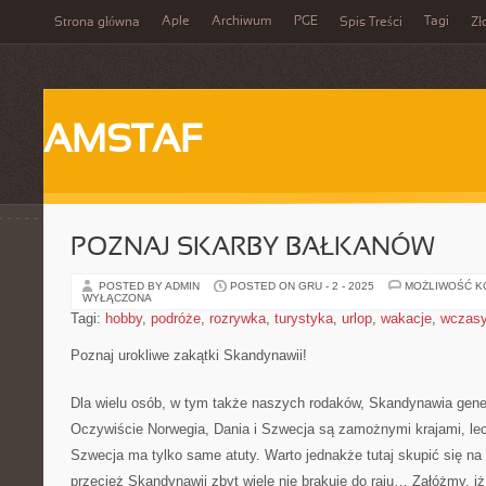
Aple
Archiwum
PGE
Tagi
Strona główna
Spis Treści
Zł
AMSTAF
POZNAJ SKARBY BAŁKANÓW
POSTED BY ADMIN
POSTED ON GRU - 2 - 2025
MOŻLIWOŚĆ 
WYŁĄCZONA
Tagi:
hobby
,
podróże
,
rozrywka
,
turystyka
,
urlop
,
wakacje
,
wczas
Poznaj urokliwe zakątki Skandynawii!
Dla wielu osób, w tym także naszych rodaków, Skandynawia genera
Oczywiście Norwegia, Dania i Szwecja są zamożnymi krajami, lecz
Szwecja ma tylko same atuty. Warto jednakże tutaj skupić się n
przecież Skandynawii zbyt wiele nie brakuje do raju… Załóżmy, 