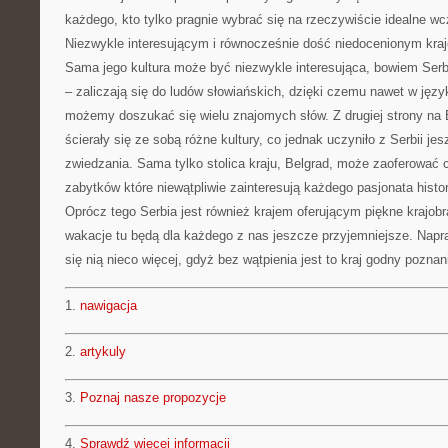
każdego, kto tylko pragnie wybrać się na rzeczywiście idealne wc
Niezwykle interesującym i równocześnie dość niedocenionym kraj
Sama jego kultura może być niezwykle interesująca, bowiem Ser
– zaliczają się do ludów słowiańskich, dzięki czemu nawet w języ
możemy doszukać się wielu znajomych słów. Z drugiej strony na
ścierały się ze sobą różne kultury, co jednak uczyniło z Serbii j
zwiedzania. Sama tylko stolica kraju, Belgrad, może zaoferować
zabytków które niewątpliwie zainteresują każdego pasjonata histori
Oprócz tego Serbia jest również krajem oferującym piękne krajob
wakacje tu będą dla każdego z nas jeszcze przyjemniejsze. Napr
się nią nieco więcej, gdyż bez wątpienia jest to kraj godny poznan
1.
nawigacja
2.
artykuly
3.
Poznaj nasze propozycje
4.
Sprawdź więcej informacji