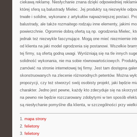
ciekawą reklamę. Niesłychanie znana dzięki odpowiedniej reklamie
której sferą są balustrady Mielec. Jej produkty są niezwykle odpo
trwałe i solidne, wykonane z artykułów najważniejszej postaci. Pr
balustrady, ale także rozmaitego rodzaju inne elementy, jakimi mo
powierzchnie. Ogromnie dobrą ofertą są np. ogrodzenia Mielec, kt
jednak też niezwykle fascynujące. Mogą one mieć niezmiernie intry
od klienta na jaki model ogrodzenia się postanowi. Wszelkie bra
tej firmy, są ofertą godną uwagi. Wyróżniają się na tle innych suge
solidność wykonania, nie ma sobie równowartościowych. Produkt
zamówić na stronie internetowej tej firmy. Jest tam dostępna gale
skonstruowanych na zlecenie różnorodnych petentów. Można wyłon
propozycji, czy też stworzyć swój osobisty projekt, jaki będzie mi
charakter. Jedno jest pewne, każdy kto zdecyduje się na skorzysta
na pewno nie będzie rozczarowany zdobytymi w ten sposób efekta
są niesłychanie pomyślne dla klienta, w szczególności przy wiel
1.
mapa strony
2.
felietony
3.
felietony