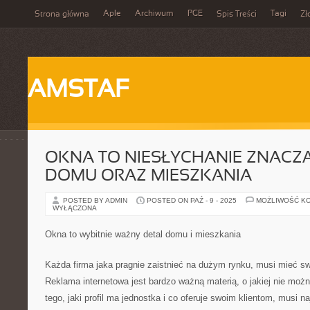
Aple
Archiwum
PGE
Tagi
Strona główna
Spis Treści
Zł
AMSTAF
OKNA TO NIESŁYCHANIE ZNACZ
DOMU ORAZ MIESZKANIA
POSTED BY ADMIN
POSTED ON PAŹ - 9 - 2025
MOŻLIWOŚĆ K
WYŁĄCZONA
Okna to wybitnie ważny detal domu i mieszkania
Każda firma jaka pragnie zaistnieć na dużym rynku, musi mieć sw
Reklama internetowa jest bardzo ważną materią, o jakiej nie moż
tego, jaki profil ma jednostka i co oferuje swoim klientom, musi na