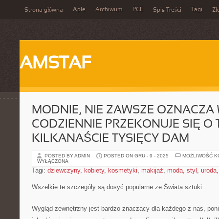
Aple
Archiwum
PGE
Tagi
Strona główna
Spis Treści
Zł
AMSTAF
MODNIE, NIE ZAWSZE OZNACZA
CODZIENNIE PRZEKONUJE SIĘ O
KILKANAŚCIE TYSIĘCY DAM
POSTED BY ADMIN
POSTED ON GRU - 9 - 2025
MOŻLIWOŚĆ 
WYŁĄCZONA
Tagi:
dziewczyny
,
kobiety
,
kosmetyki
,
makijaż
,
moda
,
styl
,
uroda
Wszelkie te szczegóły są dosyć popularne ze Świata sztuki
Wygląd zewnętrzny jest bardzo znaczący dla każdego z nas, poni