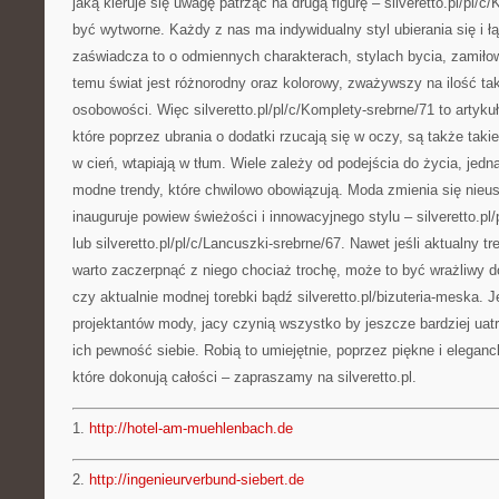
jaką kieruje się uwagę patrząc na drugą figurę – silveretto.pl/pl/
być wytworne. Każdy z nas ma indywidualny styl ubierania się i ł
zaświadcza to o odmiennych charakterach, stylach bycia, zamiłow
temu świat jest różnorodny oraz kolorowy, zważywszy na ilość ta
osobowości. Więc silveretto.pl/pl/c/Komplety-srebrne/71 to artyku
które poprzez ubrania o dodatki rzucają się w oczy, są także takie
w cień, wtapiają w tłum. Wiele zależy od podejścia do życia, jed
modne trendy, które chwilowo obowiązują. Moda zmienia się nieus
inauguruje powiew świeżości i innowacyjnego stylu – silveretto.pl/
lub silveretto.pl/pl/c/Lancuszki-srebrne/67. Nawet jeśli aktualny 
warto zaczerpnąć z niego chociaż trochę, może to być wrażliwy d
czy aktualnie modnej torebki bądź silveretto.pl/bizuteria-meska. J
projektantów mody, jacy czynią wszystko by jeszcze bardziej uat
ich pewność siebie. Robią to umiejętnie, poprzez piękne i eleganck
które dokonują całości – zapraszamy na silveretto.pl.
1.
http://hotel-am-muehlenbach.de
2.
http://ingenieurverbund-siebert.de