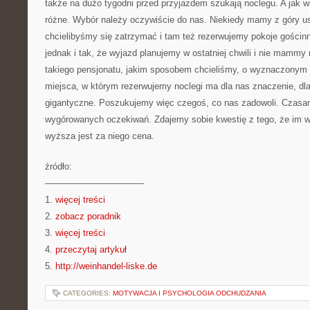
także na dużo tygodni przed przyjazdem szukają noclegu. A jak w
różne. Wybór należy oczywiście do nas. Niekiedy mamy z góry us
chcielibyśmy się zatrzymać i tam też rezerwujemy pokoje gościn
jednak i tak, że wyjazd planujemy w ostatniej chwili i nie mamm
takiego pensjonatu, jakim sposobem chcieliśmy, o wyznaczonym 
miejsca, w którym rezerwujemy noclegi ma dla nas znaczenie, dla
gigantyczne. Poszukujemy więc czegoś, co nas zadowoli. Czasa
wygórowanych oczekiwań. Zdajemy sobie kwestię z tego, że im 
wyższa jest za niego cena.
źródło:
———————————
1.
więcej treści
2.
zobacz poradnik
3.
więcej treści
4.
przeczytaj artykuł
5.
http://weinhandel-liske.de
CATEGORIES:
MOTYWACJA I PSYCHOLOGIA ODCHUDZANIA