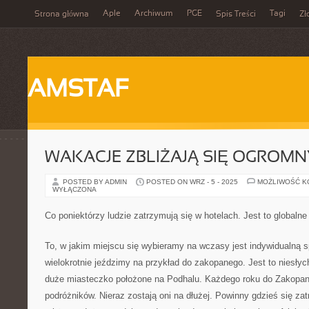
Aple
Archiwum
PGE
Tagi
Strona główna
Spis Treści
Zł
AMSTAF
WAKACJE ZBLIŻAJĄ SIĘ OGROM
POSTED BY ADMIN
POSTED ON WRZ - 5 - 2025
MOŻLIWOŚĆ 
WYŁĄCZONA
Co poniektórzy ludzie zatrzymują się w hotelach. Jest to globalne
To, w jakim miejscu się wybieramy na wczasy jest indywidualną s
wielokrotnie jeździmy na przykład do zakopanego. Jest to niesłyc
duże miasteczko położone na Podhalu. Każdego roku do Zakopane
podróżników. Nieraz zostają oni na dłużej. Powinny gdzieś się z