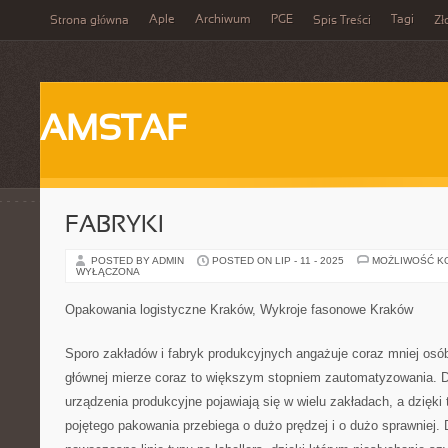
Aple
Archiwum
PGE
Tagi
Strona główna
Spis Treści
Zł
AMSTAF
FABRYKI
POSTED BY ADMIN
POSTED ON LIP - 11 - 2025
MOŻLIWOŚĆ K
WYŁĄCZONA
Opakowania logistyczne Kraków, Wykroje fasonowe Kraków
Sporo zakładów i fabryk produkcyjnych angażuje coraz mniej osób
głównej mierze coraz to większym stopniem zautomatyzowania. 
urządzenia produkcyjne pojawiają się w wielu zakładach, a dzięk
pojętego pakowania przebiega o dużo prędzej i o dużo sprawniej.