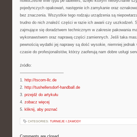
nowoczesne linie typu pe labellers, dzięki którym niesłychanie s
pojedynczych opakowań, następnie ich zamykanie oraz oznakowani
bez znaczenia. Wszystkie tego rodzaju urządzenia są niepowtarza
trudno do nich znaleźć części w razie ich awarii czy uszkodzeń. 
zajmujące się doradztwem technicznym w zakresie pakowania m
wykonawstwem oraz naprawą części zamiennych. Jeśli taka masz
pewnością wydatki jej naprawy są dość wysokie, niemniej jednak
czasie do profesjonalistów, którzy zaoferują nam dobre usługi ser
źródło:
———————————
1.
http://tscom-llc.de
2.
http://tushellersdorf-handball.de
3.
przejdź do artykułu
4.
zobacz więcej
5.
kliknij, aby poznać
CATEGORIES:
TURNIEJE I ZAWODY
Comments are closed.