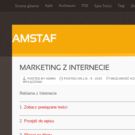
Aple
Archiwum
PGE
Tagi
Strona główna
Spis Treści
Zł
AMSTAF
MARKETING Z INTERNECIE
POSTED BY ADMIN
POSTED ON LIS - 9 - 2025
MOŻLIWOŚĆ K
WYŁĄCZONA
Reklama z Internecie
1.
Zobacz powiązane treści
2.
Przejdź do wpisu
3.
Więcej na blogu