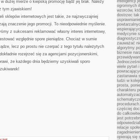
inteligencji 
 dużej mierze o kiepską promocję bądź jej brak. Należy
ogromnych i
z tym zjawiskiem!
wzorców, któ
dostrzec tak
li sklepów internetowych jest takie, że najzwyczajniej
usprawniani
szają znaczenie jego promocji. To nieodpowiednie myślenie.
powtarzalnyc
wspierający
libyśmy z sukcesami reklamować własny interes internetowy,
medycynie s
diagnostycz
estować względnie spore pieniądze. Chociaż w sumie
zauważać ni
ze, lecz po prostu nie czerpać z tego tytułu należytych
algorytmy po
biznesie nar
dokładnie rozejrzeć się za agencjami pozycjonerskimi,
przewidywani
prawi, że każdego dnia będziemy uzyskiwali sporo
Jednocześnie
wiele pytań 
zukiwarek!
powracający
zastanawia s
ludzi w kole
prosta, poni
charakteru p
automatyzac
schematyczn
procedurach
częściej doc
do całkowite
jest potrzebn
odpowiedzial
relacje spo
zagadnieniem
opierają się 
YJNE