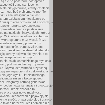
czą się na podstawie dostępnych
latego jeśli dane są niepełne,
ub źle przygotowane, efekty działania
ież mogą być problematyczne. To
sztuczna inteligencja nie jest
ytem działającym niezależnie od
 dużej mierze odzwierciedla sposób, w
 zaprojektowana, wytrenowana i
powiedzialność za jej działanie
c na ludziach i instytucjach, które z
ają. W kontekście edukacji sztuczna
 otwiera ogromne możliwości. Może
rsonalizację nauki, pomagać w
u materiałów, tłumaczyć trudne
tszym językiem i ułatwiać dostęp do
giej strony pojawia się pytanie o to,
ne poleganie na gotowych
h nie osłabi samodzielnego myślenia.
zyko, jeśli narzędzia są używane
nie. Największą wartość przynoszą
tają się wsparciem dla człowieka, a nie
dla jego wysiłku intelektualnego.
eligencja zmienia także sposób
eści. Programy potrafią generować
zy, podsumowania, analizy i propozycje
la wielu branż oznacza to
nie pracy oraz nowe możliwości
owania. Jednocześnie pojawiają się
tentyczność, prawa autorskie i granice
a takich narzędzi. Jeśli odbiorca nie