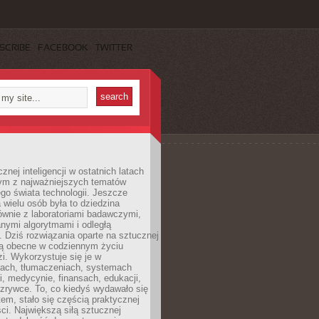
SCRIBE
FACEBOOK
TWITTER
znej inteligencji w ostatnich latach
nym z najważniejszych tematów
go świata technologii. Jeszcze
 wielu osób była to dziedzina
ównie z laboratoriami badawczymi,
nymi algorytmami i odległą
. Dziś rozwiązania oparte na sztucznej
 są obecne w codziennym życiu
zi. Wykorzystuje się je w
ach, tłumaczeniach, systemach
, medycynie, finansach, edukacji,
rozrywce. To, co kiedyś wydawało się
m, stało się częścią praktycznej
ci. Największą siłą sztucznej