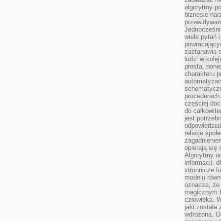
algorytmy po
biznesie nar
przewidywani
Jednocześnie
wiele pytań 
powracający
zastanawia s
ludzi w kole
prosta, poni
charakteru p
automatyzac
schematyczn
procedurach
częściej doc
do całkowite
jest potrzebn
odpowiedzial
relacje spo
zagadnieniem
opierają się 
Algorytmy u
informacji, d
stronnicze l
modelu równ
oznacza, że 
magicznym b
człowieka. W
jaki została
wdrożona. Od