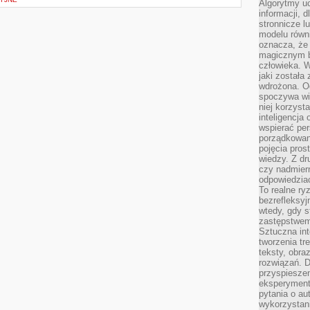
Algorytmy u
informacji, d
stronnicze l
modelu równ
oznacza, że 
magicznym b
człowieka. W
jaki została
wdrożona. Od
spoczywa wię
niej korzyst
inteligencja
wspierać pe
porządkowani
pojęcia pros
wiedzy. Z dru
czy nadmier
odpowiedziac
To realne ry
bezrefleksyj
wtedy, gdy s
zastępstwem 
Sztuczna int
tworzenia tr
teksty, obra
rozwiązań. D
przyspiesze
eksperyment
pytania o au
wykorzystani