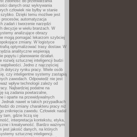
jest zdolność do przetwarzania
lości danych oraz wykrywania
rych człowiek nie byłby w stanie
 szybko. Dzięki temu możliwe jest
e procesów, automatyzacja
h zadań i tworzenie narzędzi
ch decyzje w wielu branżach. W
ystemy analizujące obrazy
ne mogą pomagać lekarzom szybciej
epokojące zmiany. W logistyce
trafią optymalizować trasy dostaw. W
zędzia analityczne wspierają
e popytu i planowanie działań.
 rozwój sztucznej inteligencji budzi
i wątpliwości. Jedno z najczęściej
ch dotyczy rynku pracy. Wiele osób
ię, czy inteligentne systemy zastąpią
jnych zawodach. Odpowiedź nie jest
eważ wpływ technologii zależy od
racy. Najbardziej podatne na
ję są zadania powtarzalne,
e i oparte na przewidywalnych
. Jednak nawet w takich przypadkach
hodzi do zmiany charakteru pracy niż
go zniknięcia zawodu. Człowiek nadal
y tam, gdzie liczą się
ność, interpretacja kontekstu, etyka,
łeczne i kreatywność. Bardzo ważnym
 jest jakość danych, na których
systemy sztucznej inteligencji.