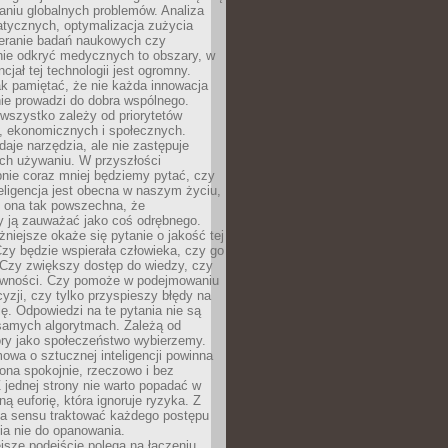
aniu globalnych problemów. Analiza
atycznych, optymalizacja zużycia
ieranie badań naukowych czy
nie odkryć medycznych to obszary, w
cjał tej technologii jest ogromny.
k pamiętać, że nie każda innowacja
ie prowadzi do dobra wspólnego.
wszystko zależy od priorytetów
h, ekonomicznych i społecznych.
daje narzędzia, ale nie zastępuje
ich używaniu. W przyszłości
nie coraz mniej będziemy pytać, czy
eligencja jest obecna w naszym życiu,
ę ona tak powszechna, że
y ją zauważać jako coś odrębnego.
niejsze okaże się pytanie o jakość tej
zy będzie wspierała człowieka, czy go
 Czy zwiększy dostęp do wiedzy, czy
równości. Czy pomoże w podejmowaniu
yzji, czy tylko przyspieszy błędy na
ę. Odpowiedzi na te pytania nie są
samych algorytmach. Zależą od
óry jako społeczeństwo wybierzemy.
owa o sztucznej inteligencji powinna
ona spokojnie, rzeczowo i bez
Z jednej strony nie warto popadać w
ną euforię, która ignoruje ryzyka. Z
ma sensu traktować każdego postępu
ia nie do opanowania.
jsze podejście polega na łączeniu