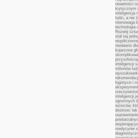
otwartości n
krytycznym 
inteligencja
ludzi, a nie
równowaga b
technologia
Rozwój sztuc
stał się jed
współczesne
niedawno dla
kojarzona gł
skomplikowa
przyszłością
inteligencji
milionów lud
wyszukiwark
rekomendacji
logistyce i 
eksperymente
rzeczywistoś
inteligencji 
ogromnych i
wzorców, któ
dostrzec tak
usprawniani
powtarzalnyc
wspierający
medycynie s
diagnostycz
zauważać ni