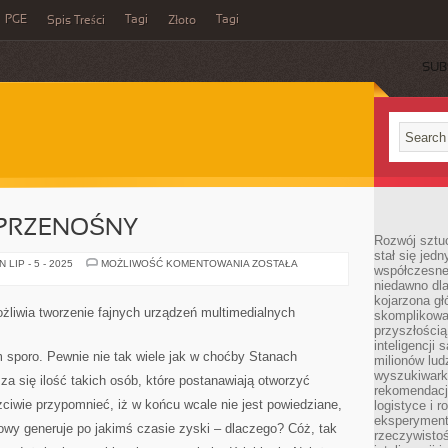
PGE
Tagi
Tagi
Spis Treści
Złoto
SUB
 PRZENOŚNY
Rozwój sztuc
stał się jed
MINI
LIP - 5 - 2025
MOŻLIWOŚĆ KOMENTOWANIA
ZOSTAŁA
współczesne
KOMPUTER
niedawno dla
PRZENOŚNY
kojarzona gł
żliwia tworzenie fajnych urządzeń multimedialnych
skomplikowa
przyszłością
inteligencji
 sporo. Pewnie nie tak wiele jak w choćby Stanach
milionów lud
wyszukiwark
za się ilość takich osób, które postanawiają otworzyć
rekomendacji
zciwie przypomnieć, iż w końcu wcale nie jest powiedziane,
logistyce i 
eksperymente
towy generuje po jakimś czasie zyski – dlaczego? Cóż, tak
rzeczywistoś