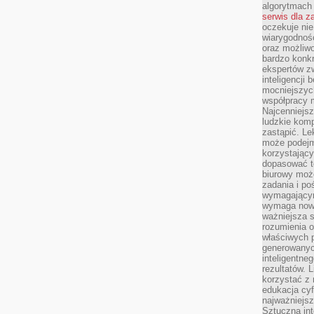
algorytmach
serwis dla 
oczekuje nie
wiarygodnośc
oraz możliw
bardzo konkr
ekspertów z
inteligencji 
mocniejszych
współpracy m
Najcenniejsz
ludzkie komp
zastąpić. Le
może podejm
korzystający
dopasować t
biurowy moż
zadania i po
wymagającym
wymaga nowy
ważniejsza s
rozumienia 
właściwych p
generowanyc
inteligentne
rezultatów. L
korzystać z
edukacja cyf
najważniejs
Sztuczna int