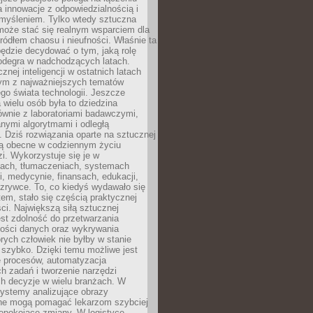
a innowacje z odpowiedzialnością i
myśleniem. Tylko wtedy sztuczna
 może stać się realnym wsparciem dla
 źródłem chaosu i nieufności. Właśnie ta
ędzie decydować o tym, jaką rolę
 odegra w nadchodzących latach.
znej inteligencji w ostatnich latach
nym z najważniejszych tematów
go świata technologii. Jeszcze
 wielu osób była to dziedzina
ównie z laboratoriami badawczymi,
nymi algorytmami i odległą
. Dziś rozwiązania oparte na sztucznej
 są obecne w codziennym życiu
zi. Wykorzystuje się je w
ach, tłumaczeniach, systemach
, medycynie, finansach, edukacji,
rozrywce. To, co kiedyś wydawało się
m, stało się częścią praktycznej
ci. Największą siłą sztucznej
jest zdolność do przetwarzania
lości danych oraz wykrywania
rych człowiek nie byłby w stanie
 szybko. Dzięki temu możliwe jest
e procesów, automatyzacja
h zadań i tworzenie narzędzi
ch decyzje w wielu branżach. W
ystemy analizujące obrazy
ne mogą pomagać lekarzom szybciej
epokojące zmiany. W logistyce