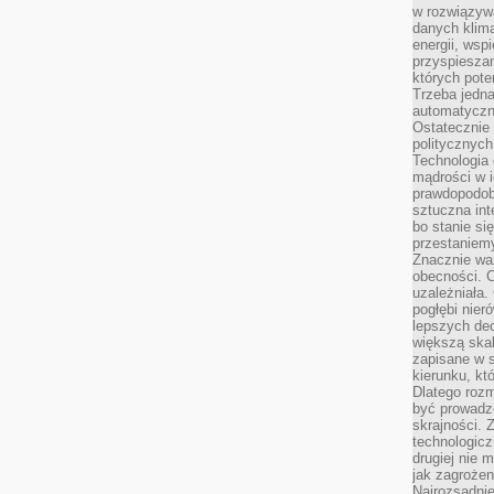
w rozwiązyw
danych klim
energii, wsp
przyspiesza
których poten
Trzeba jedna
automatyczn
Ostatecznie 
politycznyc
Technologia 
mądrości w 
prawdopodob
sztuczna int
bo stanie si
przestaniem
Znacznie waż
obecności. C
uzależniała.
pogłębi nie
lepszych dec
większą skal
zapisane w 
kierunku, kt
Dlatego rozm
być prowadz
skrajności. 
technologicz
drugiej nie 
jak zagrożen
Najrozsądnie