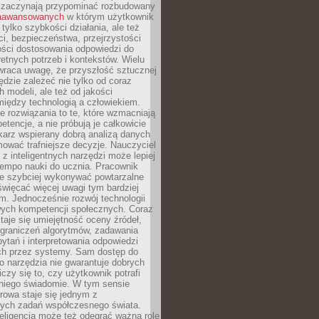
 zaczynają przypominać rozbudowany
zaawansowanych
w którym użytkownik
 tylko szybkości działania, ale też
i, bezpieczeństwa, przejrzystości
ości dostosowania odpowiedzi do
etnych potrzeb i kontekstów. Wielu
wraca uwagę, że przyszłość sztucznej
będzie zależeć nie tylko od coraz
 modeli, ale też od jakości
iędzy technologią a człowiekiem.
e rozwiązania to te, które wzmacniają
etencje, a nie próbują je całkowicie
karz wspierany dobrą analizą danych
ować trafniejsze decyzje. Nauczyciel
 z inteligentnych narzędzi może lepiej
empo nauki do ucznia. Pracownik
e szybciej wykonywać powtarzalne
święcać więcej uwagi tym bardziej
. Jednocześnie rozwój technologii
ch kompetencji społecznych. Coraz
taje się umiejętność oceny źródeł,
ograniczeń algorytmów, zadawania
ytań i interpretowania odpowiedzi
h przez systemy. Sam dostęp do
go narzędzia nie gwarantuje dobrych
iczy się to, czy użytkownik potrafi
 niego świadomie. W tym sensie
rowa staje się jednym z
zych zadań współczesnego świata.
eligencja może też odegrać ważną rolę