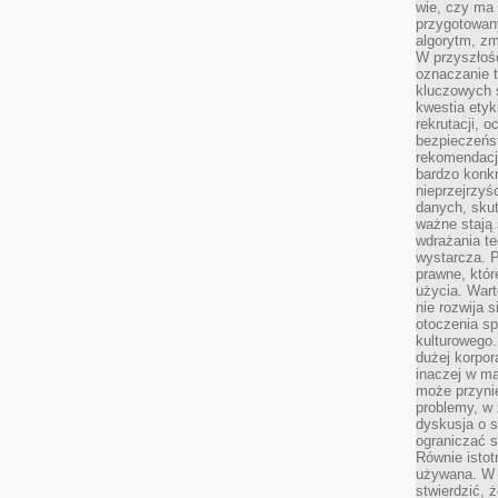
wie, czy ma 
przygotowan
algorytm, zm
W przyszłośc
oznaczanie t
kluczowych s
kwestia ety
rekrutacji, 
bezpieczeńs
rekomendacj
bardzo konkr
nieprzejrzyś
danych, sku
ważne stają 
wdrażania te
wystarcza. 
prawne, któr
użycia. Wart
nie rozwija 
otoczenia s
kulturowego
dużej korpor
inaczej w ma
może przyni
problemy, w 
dyskusja o s
ograniczać si
Równie istotn
używana. W ś
stwierdzić, 