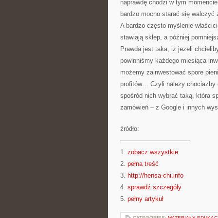
naprawdę chodzi w tym momencie w
bardzo mocno starać się walczyć 
A bardzo często myślenie właścicie
stawiają sklep, a później pomniej
Prawda jest taka, iż jeżeli chcie
powinniśmy każdego miesiąca inw
możemy zainwestować spore pieniąd
profitów… Czyli należy chociażby 
spośród nich wybrać taką, która s
zamówień – z Google i innych wys
źródło:
———————————
1.
zobacz wszystkie
2.
pełna treść
3.
http://hensa-chi.info
4.
sprawdź szczegóły
5.
pełny artykuł
CATEGORIES:
MATERIAŁY EDUKAC