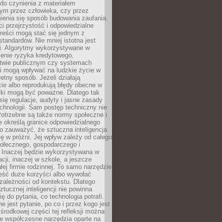
do czynienia z materiałem
ym przez człowieka, czy przez
ienia się sposób budowania zaufania.
i przejrzystość i odpowiedzialne
reści mogą stać się jednym z
tandardów. Nie mniej istotna jest
ki. Algorytmy wykorzystywane w
ocenie ryzyka kredytowego,
twie publicznym czy systemach
i mogą wpływać na ludzkie życie w
etny sposób. Jeżeli działają
cie albo reprodukują błędy obecne w
tki mogą być poważne. Dlatego tak
się regulacje, audyty i jasne zasady
chnologii. Sam postęp techniczny nie
Potrzebne są także normy społeczne i
e określą granice odpowiedzialnego
o zauważyć, że sztuczna inteligencja
się w próżni. Jej wpływ zależy od całego
połecznego, gospodarczego i
. Inaczej będzie wykorzystywana w
acji, inaczej w szkole, a jeszcze
łej firmie rodzinnej. To samo narzędzie
eść duże korzyści albo wywołać
zależności od kontekstu. Dlatego
ztucznej inteligencji nie powinna
ę do pytania, co technologia potrafi.
e jest pytanie, po co i przez kogo jest
rodkowej części tej refleksji można
że współczesne narzędzia oparte na