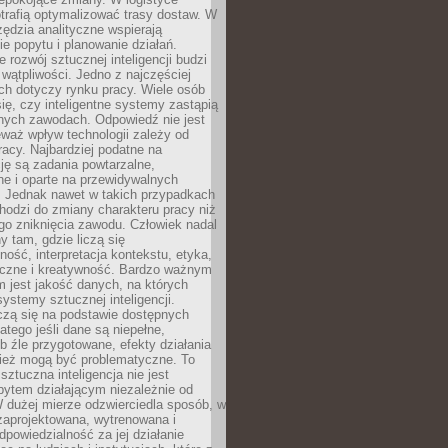
trafią optymalizować trasy dostaw. W
zędzia analityczne wspierają
e popytu i planowanie działań.
 rozwój sztucznej inteligencji budzi
i wątpliwości. Jedno z najczęściej
ch dotyczy rynku pracy. Wiele osób
ię, czy inteligentne systemy zastąpią
jnych zawodach. Odpowiedź nie jest
eważ wpływ technologii zależy od
racy. Najbardziej podatne na
ję są zadania powtarzalne,
e i oparte na przewidywalnych
. Jednak nawet w takich przypadkach
hodzi do zmiany charakteru pracy niż
go zniknięcia zawodu. Człowiek nadal
y tam, gdzie liczą się
ność, interpretacja kontekstu, etyka,
łeczne i kreatywność. Bardzo ważnym
 jest jakość danych, na których
systemy sztucznej inteligencji.
czą się na podstawie dostępnych
latego jeśli dane są niepełne,
ub źle przygotowane, efekty działania
ież mogą być problematyczne. To
sztuczna inteligencja nie jest
ytem działającym niezależnie od
 dużej mierze odzwierciedla sposób, w
 zaprojektowana, wytrenowana i
powiedzialność za jej działanie