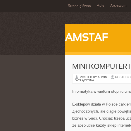
Aple
Archiwum
Strona główna
AMSTAF
MINI KOMPUTER
POSTED BY ADMIN
POSTED ON 
WYŁĄCZONA
Informatyka w wielkim stopniu umo
E-sklepów działa w Polsce całkiem
Zjednoczonych, ale ciągle powięks
biznes w Sieci. Chociaż trzeba uc
że absolutnie każdy sklep interne