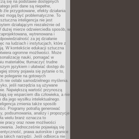
czą się na podstawie dostępnych
latego jeśli dane są niepełne,
ub źle przygotowane, efekty działania
ież mogą być problematyczne. To
sztuczna inteligencja nie jest
ytem działającym niezależnie od
 dużej mierze odzwierciedla sposób, w
 zaprojektowana, wytrenowana i
powiedzialność za jej działanie
c na ludziach i instytucjach, które z
ają. W kontekście edukacji sztuczna
 otwiera ogromne możliwości. Może
rsonalizację nauki, pomagać w
u materiałów, tłumaczyć trudne
tszym językiem i ułatwiać dostęp do
giej strony pojawia się pytanie o to,
ne poleganie na gotowych
h nie osłabi samodzielnego myślenia.
zyko, jeśli narzędzia są używane
nie. Największą wartość przynoszą
tają się wsparciem dla człowieka, a nie
dla jego wysiłku intelektualnego.
eligencja zmienia także sposób
eści. Programy potrafią generować
zy, podsumowania, analizy i propozycje
la wielu branż oznacza to
nie pracy oraz nowe możliwości
owania. Jednocześnie pojawiają się
tentyczność, prawa autorskie i granice
a takich narzędzi. Jeśli odbiorca nie