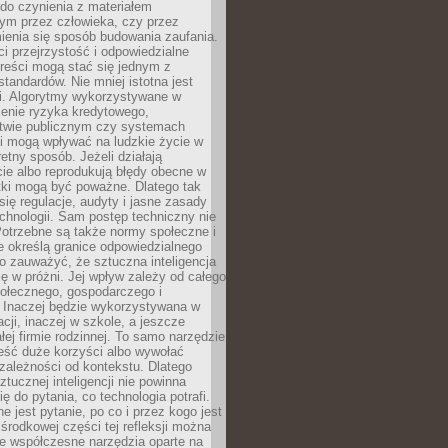
do czynienia z materiałem
ym przez człowieka, czy przez
ienia się sposób budowania zaufania.
i przejrzystość i odpowiedzialne
reści mogą stać się jednym z
tandardów. Nie mniej istotna jest
ki. Algorytmy wykorzystywane w
ocenie ryzyka kredytowego,
twie publicznym czy systemach
i mogą wpływać na ludzkie życie w
etny sposób. Jeżeli działają
cie albo reprodukują błędy obecne w
tki mogą być poważne. Dlatego tak
się regulacje, audyty i jasne zasady
chnologii. Sam postęp techniczny nie
Potrzebne są także normy społeczne i
e określą granice odpowiedzialnego
o zauważyć, że sztuczna inteligencja
się w próżni. Jej wpływ zależy od całego
połecznego, gospodarczego i
. Inaczej będzie wykorzystywana w
acji, inaczej w szkole, a jeszcze
łej firmie rodzinnej. To samo narzędzie
eść duże korzyści albo wywołać
zależności od kontekstu. Dlatego
ztucznej inteligencji nie powinna
ę do pytania, co technologia potrafi.
e jest pytanie, po co i przez kogo jest
rodkowej części tej refleksji można
że współczesne narzędzia oparte na