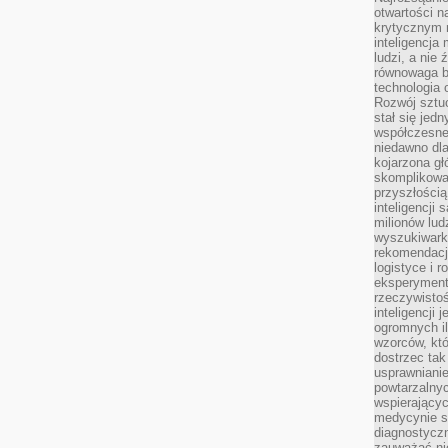
otwartości n
krytycznym 
inteligencja
ludzi, a nie
równowaga b
technologia
Rozwój sztuc
stał się jed
współczesne
niedawno dla
kojarzona gł
skomplikowa
przyszłością
inteligencji
milionów lud
wyszukiwark
rekomendacji
logistyce i 
eksperymente
rzeczywistoś
inteligencji 
ogromnych i
wzorców, któ
dostrzec tak
usprawniani
powtarzalnyc
wspierający
medycynie s
diagnostycz
zauważać ni