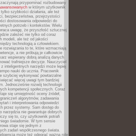
 zaczynają przypominać rozbudowany
zaawansowanych
w którym użytkownik
 tylko szybkości działania, ale też
i, bezpieczeństwa, przejrzystości
ości dostosowania odpowiedzi do
etnych potrzeb i kontekstów. Wielu
wraca uwagę, że przyszłość sztucznej
będzie zależeć nie tylko od coraz
 modeli, ale też od jakości
iędzy technologią a człowiekiem.
e rozwiązania to te, które wzmacniają
etencje, a nie próbują je całkowicie
karz wspierany dobrą analizą danych
ować trafniejsze decyzje. Nauczyciel
 z inteligentnych narzędzi może lepiej
empo nauki do ucznia. Pracownik
e szybciej wykonywać powtarzalne
święcać więcej uwagi tym bardziej
. Jednocześnie rozwój technologii
ch kompetencji społecznych. Coraz
taje się umiejętność oceny źródeł,
ograniczeń algorytmów, zadawania
ytań i interpretowania odpowiedzi
h przez systemy. Sam dostęp do
go narzędzia nie gwarantuje dobrych
iczy się to, czy użytkownik potrafi
 niego świadomie. W tym sensie
rowa staje się jednym z
zych zadań współczesnego świata.
eligencja może też odegrać ważną rolę