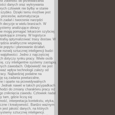
jest zdolność do przetwarzania
lości danych oraz wykrywania
rych człowiek nie byłby w stanie
 szybko. Dzięki temu możliwe jest
e procesów, automatyzacja
h zadań i tworzenie narzędzi
ch decyzje w wielu branżach. W
ystemy analizujące obrazy
ne mogą pomagać lekarzom szybciej
epokojące zmiany. W logistyce
trafią optymalizować trasy dostaw. W
zędzia analityczne wspierają
e popytu i planowanie działań.
 rozwój sztucznej inteligencji budzi
i wątpliwości. Jedno z najczęściej
ch dotyczy rynku pracy. Wiele osób
ię, czy inteligentne systemy zastąpią
jnych zawodach. Odpowiedź nie jest
eważ wpływ technologii zależy od
racy. Najbardziej podatne na
ję są zadania powtarzalne,
e i oparte na przewidywalnych
. Jednak nawet w takich przypadkach
hodzi do zmiany charakteru pracy niż
go zniknięcia zawodu. Człowiek nadal
y tam, gdzie liczą się
ność, interpretacja kontekstu, etyka,
łeczne i kreatywność. Bardzo ważnym
 jest jakość danych, na których
systemy sztucznej inteligencji.