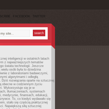
SCRIBE
FACEBOOK
TWITTER
znej inteligencji w ostatnich latach
nym z najważniejszych tematów
go świata technologii. Jeszcze
 wielu osób była to dziedzina
ównie z laboratoriami badawczymi,
nymi algorytmami i odległą
. Dziś rozwiązania oparte na sztucznej
 są obecne w codziennym życiu
zi. Wykorzystuje się je w
ach, tłumaczeniach, systemach
, medycynie, finansach, edukacji,
rozrywce. To, co kiedyś wydawało się
m, stało się częścią praktycznej
ci. Największą siłą sztucznej