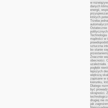
w rozwiązyw
danych klim
energii, wsp
przyspiesza
których poten
Trzeba jedna
automatyczn
Ostatecznie 
politycznyc
Technologia 
mądrości w 
prawdopodob
sztuczna int
bo stanie si
przestaniem
Znacznie waż
obecności. C
uzależniała.
pogłębi nie
lepszych dec
większą skal
zapisane w 
kierunku, kt
Dlatego rozm
być prowadz
skrajności. 
technologicz
drugiej nie 
jak zagrożen
Najrozsądnie