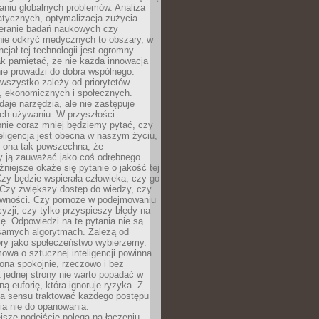
aniu globalnych problemów. Analiza
atycznych, optymalizacja zużycia
ieranie badań naukowych czy
nie odkryć medycznych to obszary, w
cjał tej technologii jest ogromny.
k pamiętać, że nie każda innowacja
ie prowadzi do dobra wspólnego.
wszystko zależy od priorytetów
h, ekonomicznych i społecznych.
daje narzędzia, ale nie zastępuje
ich używaniu. W przyszłości
nie coraz mniej będziemy pytać, czy
eligencja jest obecna w naszym życiu,
ę ona tak powszechna, że
y ją zauważać jako coś odrębnego.
niejsze okaże się pytanie o jakość tej
zy będzie wspierała człowieka, czy go
 Czy zwiększy dostęp do wiedzy, czy
równości. Czy pomoże w podejmowaniu
yzji, czy tylko przyspieszy błędy na
ę. Odpowiedzi na te pytania nie są
samych algorytmach. Zależą od
óry jako społeczeństwo wybierzemy.
owa o sztucznej inteligencji powinna
ona spokojnie, rzeczowo i bez
Z jednej strony nie warto popadać w
ną euforię, która ignoruje ryzyka. Z
ma sensu traktować każdego postępu
ia nie do opanowania.
jsze podejście polega na łączeniu