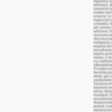
Algorytmy u
informacji, d
stronnicze l
modelu równ
oznacza, że 
magicznym b
człowieka. W
jaki została
wdrożona. Od
spoczywa wię
niej korzyst
inteligencja
wspierać pe
porządkowani
pojęcia pros
wiedzy. Z dru
czy nadmier
odpowiedziac
To realne ry
bezrefleksyj
wtedy, gdy s
zastępstwem 
Sztuczna int
tworzenia tr
teksty, obra
rozwiązań. D
przyspiesze
eksperyment
pytania o au
wykorzystani