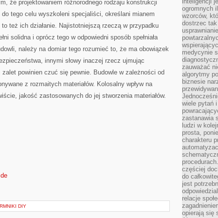
inteligencji 
ym, że projektowaniem różnorodnego rodzaju konstrukcji
ogromnych i
do tego celu wyszkoleni specjaliści, określani mianem
wzorców, któ
dostrzec tak
 to też ich działanie. Najistotniejszą rzeczą w przypadku
usprawniani
pełni solidna i oprócz tego w odpowiedni sposób spełniała
powtarzalnyc
wspierający
udowli, należy na domiar tego rozumieć to, że ma obowiązek
medycynie s
diagnostycz
ezpieczeństwa, innymi słowy inaczej rzecz ujmując
zauważać ni
j zalet powinien czuć się pewnie. Budowle w zależności od
algorytmy po
biznesie nar
nywane z rozmaitych materiałów. Kolosalny wpływ na
przewidywani
ście, jakość zastosowanych do jej stworzenia materiałów.
Jednocześnie
wiele pytań 
powracający
zastanawia s
ludzi w kole
prosta, poni
charakteru p
automatyzac
schematyczn
procedurach
częściej doc
.de
do całkowite
jest potrzebn
odpowiedzial
relacje spo
zagadnieniem
RMNIKI DIY
opierają się 