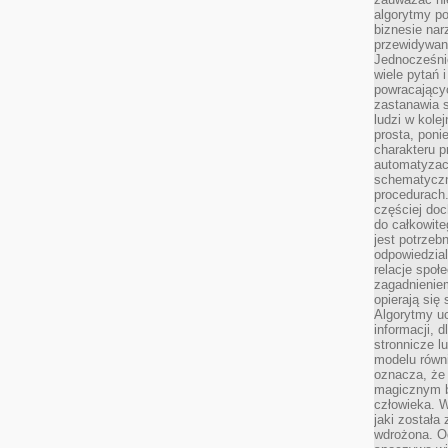
algorytmy po
biznesie nar
przewidywani
Jednocześnie
wiele pytań 
powracający
zastanawia s
ludzi w kole
prosta, poni
charakteru p
automatyzac
schematyczn
procedurach
częściej doc
do całkowite
jest potrzebn
odpowiedzial
relacje spo
zagadnieniem
opierają się 
Algorytmy u
informacji, d
stronnicze l
modelu równ
oznacza, że 
magicznym b
człowieka. W
jaki została
wdrożona. Od