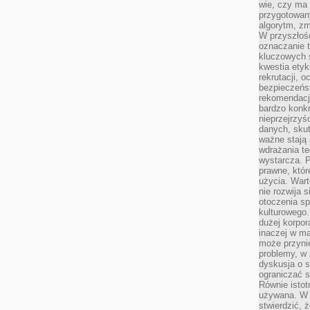
wie, czy ma 
przygotowan
algorytm, zm
W przyszłośc
oznaczanie t
kluczowych s
kwestia ety
rekrutacji, 
bezpieczeńs
rekomendacj
bardzo konkr
nieprzejrzyś
danych, sku
ważne stają 
wdrażania te
wystarcza. 
prawne, któr
użycia. Wart
nie rozwija 
otoczenia s
kulturowego
dużej korpor
inaczej w ma
może przyni
problemy, w 
dyskusja o s
ograniczać si
Równie istotn
używana. W ś
stwierdzić, 