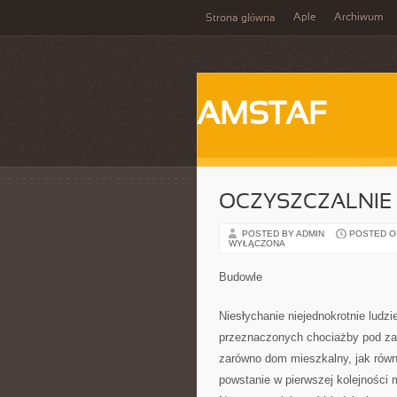
Aple
Archiwum
Strona główna
AMSTAF
OCZYSZCZALNIE
POSTED BY ADMIN
POSTED ON 
WYŁĄCZONA
Budowle
Niesłychanie niejednokrotnie ludzi
przeznaczonych chociażby pod za
zarówno dom mieszkalny, jak równ
powstanie w pierwszej kolejności 