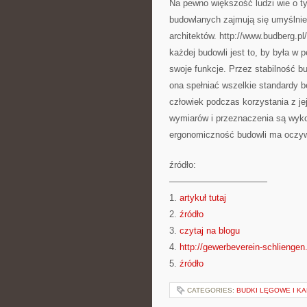
Na pewno większość ludzi wie o t
budowlanych zajmują się umyślnie 
architektów. http://www.budberg.pl/
każdej budowli jest to, by była w 
swoje funkcje. Przez stabilność b
ona spełniać wszelkie standardy b
człowiek podczas korzystania z je
wymiarów i przeznaczenia są wyko
ergonomiczność budowli ma oczywi
źródło:
———————————
1.
artykuł tutaj
2.
źródło
3.
czytaj na blogu
4.
http://gewerbeverein-schliengen
5.
źródło
CATEGORIES:
BUDKI LĘGOWE I KA