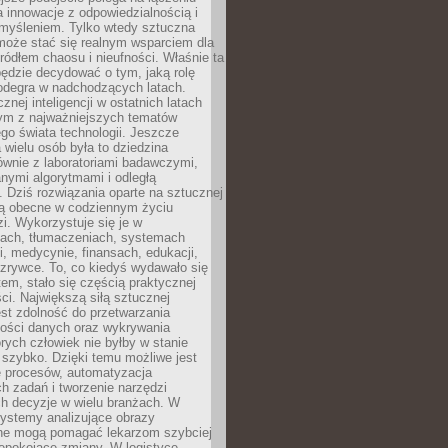
a innowacje z odpowiedzialnością i
myśleniem. Tylko wtedy sztuczna
 może stać się realnym wsparciem dla
 źródłem chaosu i nieufności. Właśnie ta
ędzie decydować o tym, jaką rolę
 odegra w nadchodzących latach.
znej inteligencji w ostatnich latach
nym z najważniejszych tematów
go świata technologii. Jeszcze
 wielu osób była to dziedzina
ównie z laboratoriami badawczymi,
nymi algorytmami i odległą
. Dziś rozwiązania oparte na sztucznej
 są obecne w codziennym życiu
zi. Wykorzystuje się je w
ach, tłumaczeniach, systemach
, medycynie, finansach, edukacji,
rozrywce. To, co kiedyś wydawało się
m, stało się częścią praktycznej
ci. Największą siłą sztucznej
jest zdolność do przetwarzania
lości danych oraz wykrywania
rych człowiek nie byłby w stanie
 szybko. Dzięki temu możliwe jest
e procesów, automatyzacja
h zadań i tworzenie narzędzi
ch decyzje w wielu branżach. W
ystemy analizujące obrazy
ne mogą pomagać lekarzom szybciej
epokojące zmiany. W logistyce