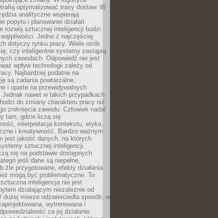
trafią optymalizować trasy dostaw. W
zędzia analityczne wspierają
e popytu i planowanie działań.
 rozwój sztucznej inteligencji budzi
i wątpliwości. Jedno z najczęściej
ch dotyczy rynku pracy. Wiele osób
ię, czy inteligentne systemy zastąpią
jnych zawodach. Odpowiedź nie jest
eważ wpływ technologii zależy od
racy. Najbardziej podatne na
ję są zadania powtarzalne,
e i oparte na przewidywalnych
. Jednak nawet w takich przypadkach
hodzi do zmiany charakteru pracy niż
go zniknięcia zawodu. Człowiek nadal
y tam, gdzie liczą się
ność, interpretacja kontekstu, etyka,
łeczne i kreatywność. Bardzo ważnym
 jest jakość danych, na których
systemy sztucznej inteligencji.
czą się na podstawie dostępnych
latego jeśli dane są niepełne,
ub źle przygotowane, efekty działania
ież mogą być problematyczne. To
sztuczna inteligencja nie jest
ytem działającym niezależnie od
 dużej mierze odzwierciedla sposób, w
 zaprojektowana, wytrenowana i
powiedzialność za jej działanie