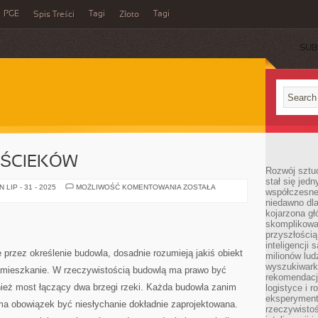
PGE
Tagi
Tagi
Spis Treści
Złoto
SUB
 ŚCIEKÓW
Rozwój sztuc
stał się jed
OCZYSZCZALNIE
LIP - 31 - 2025
MOŻLIWOŚĆ KOMENTOWANIA
ZOSTAŁA
współczesne
ŚCIEKÓW
niedawno dla
kojarzona gł
skomplikowa
przyszłością
inteligencji
e przez określenie budowla, dosadnie rozumieją jakiś obiekt
milionów lud
wyszukiwark
mieszkanie. W rzeczywistością budowlą ma prawo być
rekomendacji
ież most łączący dwa brzegi rzeki. Każda budowla zanim
logistyce i 
eksperymente
ma obowiązek być niesłychanie dokładnie zaprojektowana.
rzeczywistoś