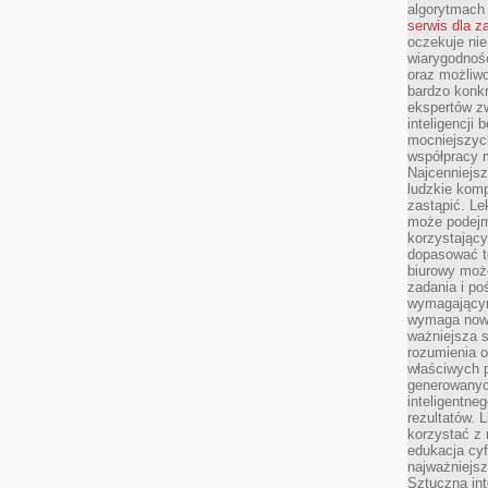
algorytmach
serwis dla 
oczekuje nie
wiarygodnośc
oraz możliw
bardzo konkr
ekspertów z
inteligencji 
mocniejszych
współpracy m
Najcenniejsz
ludzkie komp
zastąpić. Le
może podejm
korzystający
dopasować t
biurowy moż
zadania i po
wymagającym
wymaga nowy
ważniejsza s
rozumienia 
właściwych p
generowanyc
inteligentne
rezultatów. L
korzystać z
edukacja cyf
najważniejs
Sztuczna int