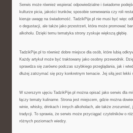
Serwis może również wspierać odpowiedzialne i świadome podejśc
kulturze picia, jakości trunków, sposobie serwowania czy roli resta
kieruje uwagę na świadomość. TadzikPije.pl nie musi być więc od
o degustacji, ale także jako przestrzeń, która może promować bard
alkoholu. Dzięki temu tematyka strony zyskuje większą głębię.
TadzikPije.pl to również dobre miejsce dla osób, które lubią odkry
Każdy artykuł może być traktowany jako osobny przewodnik. Dzię
sprawdza się zarówno podczas szybkiego przeglądania, jak i wted
dłużej zatrzymać się przy konkretnym temacie. Jej siłą jest lekki s
W szerszym ujęciu TadzikPije.pl można opisać jako serwis dla mił
łączy tematy kulinarne. Strona jest miejscem, gdzie można dowied
winie, whisky, drinkach i innych alkoholach, ale także zrozumieć, 
tradycji. To sprawia, że serwis może przyciągać czytelników o ró
różnych poziomach wiedzy.