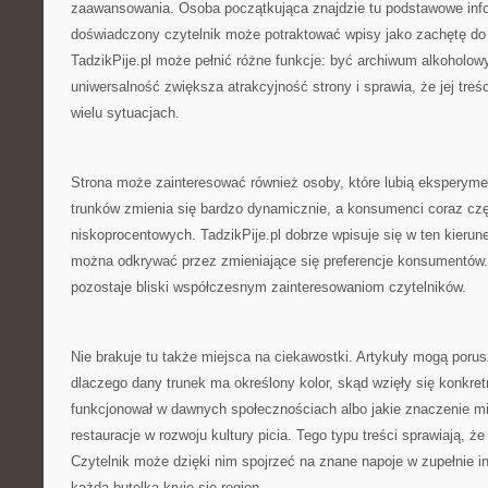
zaawansowania. Osoba początkująca znajdzie tu podstawowe info
doświadczony czytelnik może potraktować wpisy jako zachętę do
TadzikPije.pl może pełnić różne funkcje: być archiwum alkoholowy
uniwersalność zwiększa atrakcyjność strony i sprawia, że jej tr
wielu sytuacjach.
Strona może zainteresować również osoby, które lubią eksperym
trunków zmienia się bardzo dynamicznie, a konsumenci coraz czę
niskoprocentowych. TadzikPije.pl dobrze wpisuje się w ten kierun
można odkrywać przez zmieniające się preferencje konsumentów.
pozostaje bliski współczesnym zainteresowaniom czytelników.
Nie brakuje tu także miejsca na ciekawostki. Artykuły mogą poru
dlaczego dany trunek ma określony kolor, skąd wzięły się konkret
funkcjonował w dawnych społecznościach albo jakie znaczenie mi
restauracje w rozwoju kultury picia. Tego typu treści sprawiają, że
Czytelnik może dzięki nim spojrzeć na znane napoje w zupełnie i
każdą butelką kryje się region.