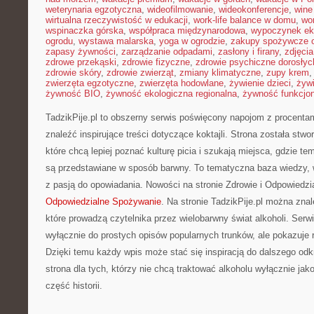
weterynaria egzotyczna
,
wideofilmowanie
,
wideokonferencje
,
wine
wirtualna rzeczywistość w edukacji
,
work-life balance w domu
,
wo
wspinaczka górska
,
współpraca międzynarodowa
,
wypoczynek ek
ogrodu
,
wystawa malarska
,
yoga w ogrodzie
,
zakupy spożywcze o
zapasy żywności
,
zarządzanie odpadami
,
zasłony i firany
,
zdjęci
zdrowe przekąski
,
zdrowie fizyczne
,
zdrowie psychiczne dorosłyc
zdrowie skóry
,
zdrowie zwierząt
,
zmiany klimatyczne
,
zupy krem
zwierzęta egzotyczne
,
zwierzęta hodowlane
,
żywienie dzieci
,
żyw
żywność BIO
,
żywność ekologiczna regionalna
,
żywność funkcjo
TadzikPije.pl to obszerny serwis poświęcony napojom z procenta
znaleźć inspirujące treści dotyczące koktajli. Strona została stw
które chcą lepiej poznać kulturę picia i szukają miejsca, gdzie t
są przedstawiane w sposób barwny. To tematyczna baza wiedzy, w
z pasją do opowiadania. Nowości na stronie Zdrowie i Odpowiedz
Odpowiedzialne Spożywanie
. Na stronie TadzikPije.pl można zna
które prowadzą czytelnika przez wielobarwny świat alkoholi. Serwi
wyłącznie do prostych opisów popularnych trunków, ale pokazuje 
Dzięki temu każdy wpis może stać się inspiracją do dalszego od
strona dla tych, którzy nie chcą traktować alkoholu wyłącznie jak
część historii.