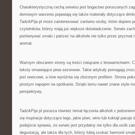
Charakterystyczną cechą serwisu jest bogactwo poruszanych zag
domowym warzeniu pojawiają się także materiały dotyczące drink
TadzikPije.pl może zainteresować zarówno osoby, które dopiero p
czytelników, którzy mają już większe doświadczenie. Serwis zach
porównywać smaki i patrzeć na alkohole nie tylko przez pryzmat m
aromat.
Ważnym obszarem strony są treści związane z browarnictwem. Cz
teksty omawiające piwa sezonowe. Takie artykuły pomagają zroz
jest owocowe, a inne wyróżnia się złożonym profilem. Strona pok
prostym napojem na spotkanie. Dzięki temu nawet znane style m
perspektywy.
TadzikPije.pl porusza również temat łączenia alkoholi z jedzenie
się inspiracje dotyczące tego, jakie piwo, wino lub koktajl pasuje 
podejście sprawia, że serwis jest przydatny nie tylko dla osób z
degustacją, ale także dla tych, którzy lubią szukać harmonii sma