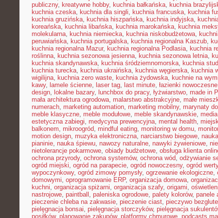
publiczny
,
kreatywne hobby
,
kuchnia bałkańska
,
kuchnia brazylijs
kuchnia czeska
,
kuchnia dla singli
,
kuchnia francuska
,
kuchnia fu
kuchnia gruzińska
,
kuchnia hiszpańska
,
kuchnia indyjska
,
kuchni
koreańska
,
kuchnia libańska
,
kuchnia marokańska
,
kuchnia mek
molekularna
,
kuchnia niemiecka
,
kuchnia niskobudżetowa
,
kuchni
peruwiańska
,
kuchnia portugalska
,
kuchnia regionalna Kaszub
,
ku
kuchnia regionalna Mazur
,
kuchnia regionalna Podlasia
,
kuchnia r
roślinna
,
kuchnia sezonowa jesienna
,
kuchnia sezonowa letnia
,
k
kuchnia skandynawska
,
kuchnia śródziemnomorska
,
kuchnia stu
kuchnia turecka
,
kuchnia ukraińska
,
kuchnia węgierska
,
kuchnia 
wigilijna
,
kuchnia zero waste
,
kuchnia żydowska
,
kuchnie na wymi
kawy
,
lamele ścienne
,
laser tag
,
last minute
,
łazienki nowoczesne
design
,
lokalne bazary
,
lunchbox do pracy
,
łyżwiarstwo
,
made in P
mała architektura ogrodowa
,
malarstwo abstrakcyjne
,
małe miesz
numerach
,
marketing automation
,
marketing mobilny
,
marynaty d
meble klasyczne
,
meble modułowe
,
meble skandynawskie
,
media
estetyczna zabiegi
,
medycyna prewencyjna
,
mental health
,
miejsk
balkonem
,
mikroogród
,
mindful eating
,
monitoring w domu
,
monito
motion design
,
muzyka elektroniczna
,
narciarstwo biegowe
,
nauka
pianinie
,
nauka śpiewu
,
nawozy naturalne
,
nawyki żywieniowe
,
ni
nietolerancje pokarmowe
,
obiady budżetowe
,
obsługa klienta onlin
ochrona przyrody
,
ochrona systemów
,
ochrona wód
,
odżywianie s
ogród miejski
,
ogród na parapecie
,
ogród nowoczesny
,
ogród wert
wypoczynkowy
,
ogród zimowy pomysły
,
ogrzewanie ekologiczne
,
domowymi
,
oprogramowanie ERP
,
organizacja domowa
,
organizac
kuchni
,
organizacja spiżarni
,
organizacja szafy
,
origami
,
oświetle
nastrojowe
,
paintball
,
paleniska ogrodowe
,
palety kolorów
,
panele 
pieczenie chleba na zakwasie
,
pieczenie ciast
,
pieczywo bezglut
pielęgnacja bonsai
,
pielęgnacja storczyków
,
pielęgnacja sukulent
posiłków
,
planowanie zakupów
,
platformy chmurowe
,
podcasts ma