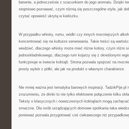
barwnie, a jednocześnie z szacunkiem do jego aromatu. Dzięki t
stopniowo poznawać, czym różnią się poszczególne style, jak dobi
czytać opowieść ukrytą w kieliszku.
W przypadku whisky, rumu, wódki czy innych mocniejszych alkoh
koncentrować się na kulturze serwowania. Takie treści są wartośc
wiedzieć, dlaczego whisky może mieć różne kolory, czym różni si
jednoskładnikowego, dlaczego rum kojarzy się z określonymi regi
funkcjonuje w świecie koktajli. Strona pozwala spojrzeć na mocnie
prosty wybór z półki, ale jak na produkt o własnym charakterze.
Nie mniej ważna jest tematyka barowych inspiracji. TadzikPije.p
zrozumieniu, że drinki to nie tylko efektowne połączenie kilku skł
Teksty o klasycznych i nowoczesnych koktajlach mogą zachęcać 
smaczne. Dla osób urządzających domowe spotkania taka wiedza
ponieważ pozwala przygotować coś ciekawszego niż przypadkow