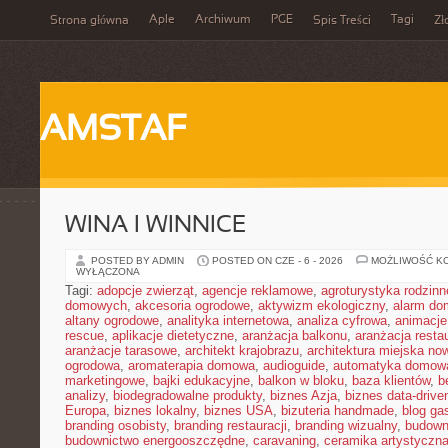
Aple
Archiwum
PGE
Tagi
Strona główna
Spis Treści
Zł
AMSTAF
WINA I WINNICE
POSTED BY ADMIN
POSTED ON CZE - 6 - 2026
MOŻLIWOŚĆ K
WYŁĄCZONA
Tagi:
adopcje zwierząt
,
agencje reklamowe
,
agroturystyka rodzinn
domowych
,
akcesoria ogrodowe
,
aktywizm ekologiczny
,
alarm d
altany ogrodowe
,
analityka internetowa
,
analiza cyfrowa
,
animacje
rescue
,
aplikacje dietetyczne
,
aranżacja balkonu
,
aranżacja restau
aranżacje tarasowe
,
architekt krajobrazu
,
architektura miejska n
ogrodowa
,
aromaterapia domowa
,
audioguide
,
automatyka domow
marketingowe
,
bajki edukacyjne
,
balkon w bloku
,
baza klientów
,
b
analizy
,
biodegradowalne produkty
,
biznes Azja
,
biznes data-drive
Europa
,
biznes lokalny
,
biznes USA
,
bizuteria handmade
,
blog ga
branding osobisty
,
branding restauracji
,
branding wizualny
,
budown
budownictwo energooszczędne
,
caravaning
,
ceramika artystyczn