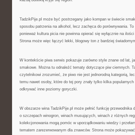
TadzikPije.pl może być postrzegany jako kompan w świecie smak
sposobu patrzenia na alkohol, lecz zachęca do porównywania. To
ponieważ kultura picia nie powinna opierać się wyłącznie na ilości
Strona może więc łączyć lekki, blogowy ton z bardziej świadomy
W kontekście piwa serwis pokazuje zarówno style znane od lat, 
smakowe. Można tu odnaleźć tematy dotyczące piw ciemnych. T
czytelnikowi zrozumieć, że piwo nie jest jednorodną kategorią, lec
temu nawet osoby, które do tej pory znały tylko kilka popularnyc
odkrywać inne poziomy goryczki.
W obszarze wina TadzikPije.pl może pełnić funkcję przewodnika d
o szczepach winogron, winach musujących, winach z różnych re
kolekcjonowania mogą pomóc w uporządkowaniu wiedzy i przełama
tematem zarezerwowanym dla znawców. Strona może pokazywać, ż