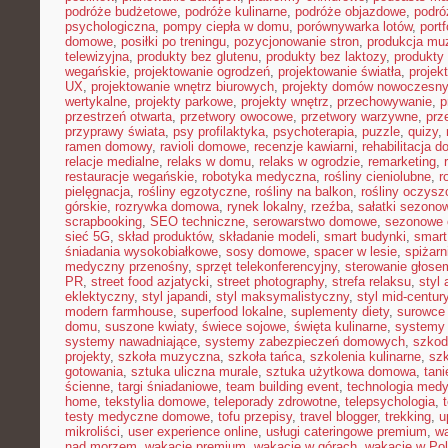
podróże budżetowe
,
podróże kulinarne
,
podróże objazdowe
,
podró
psychologiczna
,
pompy ciepła w domu
,
porównywarka lotów
,
portf
domowe
,
posiłki po treningu
,
pozycjonowanie stron
,
produkcja mu
telewizyjna
,
produkty bez glutenu
,
produkty bez laktozy
,
produkty 
wegańskie
,
projektowanie ogrodzeń
,
projektowanie światła
,
projek
UX
,
projektowanie wnętrz biurowych
,
projekty domów nowoczesn
wertykalne
,
projekty parkowe
,
projekty wnętrz
,
przechowywanie
,
p
przestrzeń otwarta
,
przetwory owocowe
,
przetwory warzywne
,
prz
przyprawy świata
,
psy profilaktyka
,
psychoterapia
,
puzzle
,
quizy
,
ramen domowy
,
ravioli domowe
,
recenzje kawiarni
,
rehabilitacja 
relacje medialne
,
relaks w domu
,
relaks w ogrodzie
,
remarketing
,
restauracje wegańskie
,
robotyka medyczna
,
rośliny cieniolubne
,
r
pielęgnacja
,
rośliny egzotyczne
,
rośliny na balkon
,
rośliny oczysz
górskie
,
rozrywka domowa
,
rynek lokalny
,
rzeźba
,
sałatki sezono
scrapbooking
,
SEO techniczne
,
serowarstwo domowe
,
sezonowe
sieć 5G
,
skład produktów
,
składanie modeli
,
smart budynki
,
smart
śniadania wysokobiałkowe
,
sosy domowe
,
spacer w lesie
,
spiżar
medyczny przenośny
,
sprzęt telekonferencyjny
,
sterowanie głose
PR
,
street food azjatycki
,
street photography
,
strefa relaksu
,
styl 
eklektyczny
,
styl japandi
,
styl maksymalistyczny
,
styl mid-centur
modern farmhouse
,
superfood lokalne
,
suplementy diety
,
surowce 
domu
,
suszone kwiaty
,
świece sojowe
,
święta kulinarne
,
systemy
systemy nawadniające
,
systemy zabezpieczeń domowych
,
szkodn
projekty
,
szkoła muzyczna
,
szkoła tańca
,
szkolenia kulinarne
,
szk
gotowania
,
sztuka uliczna murale
,
sztuka użytkowa domowa
,
tan
ścienne
,
targi śniadaniowe
,
team building event
,
technologia med
home
,
tekstylia domowe
,
teleporady zdrowotne
,
telepsychologia
,
testy medyczne domowe
,
tofu przepisy
,
travel blogger
,
trekking
,
u
mikroliści
,
user experience online
,
usługi cateringowe premium
,
w
nad morzem
,
wakacje premium
,
wakacje w górach
,
wakacje w Po