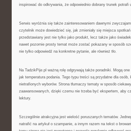
inspirować do odkrywania, że odpowiednio dobrany trunek potrafi 
Serwis wyróżnia się także zainteresowaniem dawnymi zwyczajami
czytelnik może dowiedzieć się, jak zmieniały się miejsca spotkań 
przedstawiany jest nie tylko jako produkt, lecz także jako świadek 
nawet pozornie prosty temat może zostać pokazany w sposób sze
nie tylko odpowiedź na konkretne pytanie, ale również tło.
Na TadzikPije.pl ważną rolę odgrywają także poradniki. Mogą one
jak temperatura podania. Tego typu treści są przydatne dla osób,
nietrafionych wyborów. Strona tłumaczy tematy w sposób ciekawy 
zaawansowanych, dzięki czemu nie trzeba być ekspertem, aby c
lektury.
Szczególnie atrakcyjna jest wielość poruszanych tematów. Jedne
natrafić na artykuł o szampanie, a innym razem na tekst o browar
temu strona nie jest monotonna i pozwala regularnie odkrywać pr