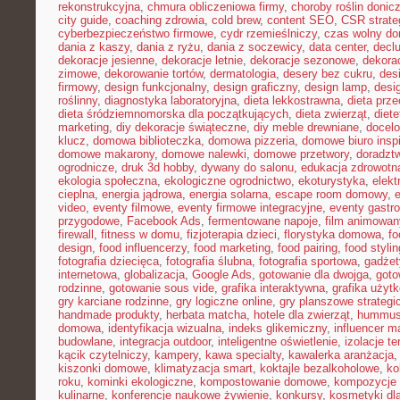
rekonstrukcyjna
,
chmura obliczeniowa firmy
,
choroby roślin doni
city guide
,
coaching zdrowia
,
cold brew
,
content SEO
,
CSR strate
cyberbezpieczeństwo firmowe
,
cydr rzemieślniczy
,
czas wolny do
dania z kaszy
,
dania z ryżu
,
dania z soczewicy
,
data center
,
declu
dekoracje jesienne
,
dekoracje letnie
,
dekoracje sezonowe
,
dekora
zimowe
,
dekorowanie tortów
,
dermatologia
,
desery bez cukru
,
des
firmowy
,
design funkcjonalny
,
design graficzny
,
design lamp
,
desi
roślinny
,
diagnostyka laboratoryjna
,
dieta lekkostrawna
,
dieta prz
dieta śródziemnomorska dla początkujących
,
dieta zwierząt
,
diet
marketing
,
diy dekoracje świąteczne
,
diy meble drewniane
,
docelo
klucz
,
domowa biblioteczka
,
domowa pizzeria
,
domowe biuro inspi
domowe makarony
,
domowe nalewki
,
domowe przetwory
,
doradzt
ogrodnicze
,
druk 3d hobby
,
dywany do salonu
,
edukacja zdrowotn
ekologia społeczna
,
ekologiczne ogrodnictwo
,
ekoturystyka
,
elekt
cieplna
,
energia jądrowa
,
energia solarna
,
escape room domowy
,
video
,
eventy filmowe
,
eventy firmowe integracyjne
,
eventy gastr
przygodowe
,
Facebook Ads
,
fermentowane napoje
,
film animowan
firewall
,
fitness w domu
,
fizjoterapia dzieci
,
florystyka domowa
,
fo
design
,
food influencerzy
,
food marketing
,
food pairing
,
food stylin
fotografia dziecięca
,
fotografia ślubna
,
fotografia sportowa
,
gadżet
internetowa
,
globalizacja
,
Google Ads
,
gotowanie dla dwojga
,
goto
rodzinne
,
gotowanie sous vide
,
grafika interaktywna
,
grafika użyt
gry karciane rodzinne
,
gry logiczne online
,
gry planszowe strategi
handmade produkty
,
herbata matcha
,
hotele dla zwierząt
,
hummus
domowa
,
identyfikacja wizualna
,
indeks glikemiczny
,
influencer m
budowlane
,
integracja outdoor
,
inteligentne oświetlenie
,
izolacje t
kącik czytelniczy
,
kampery
,
kawa specialty
,
kawalerka aranżacja
kiszonki domowe
,
klimatyzacja smart
,
koktajle bezalkoholowe
,
ko
roku
,
kominki ekologiczne
,
kompostowanie domowe
,
kompozycje 
kulinarne
,
konferencje naukowe żywienie
,
konkursy
,
kosmetyki dla