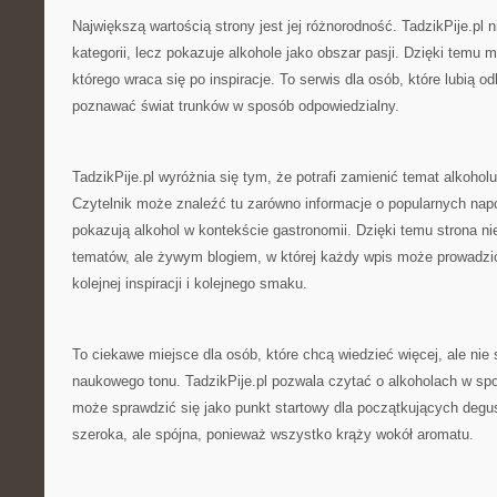
Największą wartością strony jest jej różnorodność. TadzikPije.pl 
kategorii, lecz pokazuje alkohole jako obszar pasji. Dzięki temu
którego wraca się po inspiracje. To serwis dla osób, które lubią 
poznawać świat trunków w sposób odpowiedzialny.
TadzikPije.pl wyróżnia się tym, że potrafi zamienić temat alkoho
Czytelnik może znaleźć tu zarówno informacje o popularnych napoj
pokazują alkohol w kontekście gastronomii. Dzięki temu strona nie
tematów, ale żywym blogiem, w której każdy wpis może prowadzić
kolejnej inspiracji i kolejnego smaku.
To ciekawe miejsce dla osób, które chcą wiedzieć więcej, ale nie
naukowego tonu. TadzikPije.pl pozwala czytać o alkoholach w sp
może sprawdzić się jako punkt startowy dla początkujących degus
szeroka, ale spójna, ponieważ wszystko krąży wokół aromatu.