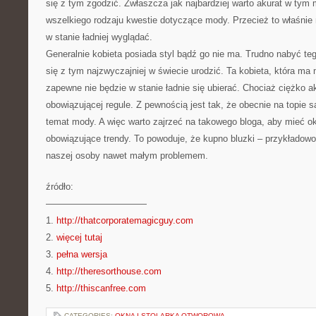
się z tym zgodzić. Zwłaszcza jak najbardziej warto akurat w ty
wszelkiego rodzaju kwestie dotyczące mody. Przecież to właśnie
w stanie ładniej wyglądać.
Generalnie kobieta posiada styl bądź go nie ma. Trudno nabyć teg
się z tym najzwyczajniej w świecie urodzić. Ta kobieta, która ma
zapewne nie będzie w stanie ładnie się ubierać. Chociaż ciężko a
obowiązującej regule. Z pewnością jest tak, że obecnie na topie s
temat mody. A więc warto zajrzeć na takowego bloga, aby mieć o
obowiązujące trendy. To powoduje, że kupno bluzki – przykładowo,
naszej osoby nawet małym problemem.
źródło:
———————————
1.
http://thatcorporatemagicguy.com
2.
więcej tutaj
3.
pełna wersja
4.
http://theresorthouse.com
5.
http://thiscanfree.com
CATEGORIES:
OKNA I STOLARKA OTWOROWA