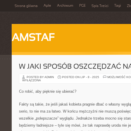
Aple
Archiwum
PGE
Tagi
Strona główna
Spis Treści
Zł
AMSTAF
W JAKI SPOSÓB OSZCZĘDZAĆ N
POSTED BY ADMIN
POSTED ON LIP - 8 - 2025
MOŻLIWOŚĆ K
WYŁĄCZONA
Co robić, aby pięknie się ubierać?
Fakty są takie, że jeśli jakaś kobieta pragnie dbać o własny wygl
serio, to nie ma za łatwo. W końcu mężczyźni nie muszą poświęc
wszelkie „polepszacze” wyglądu. Jednakże trzeba mocno się stara
będziemy ładniejsze – tyle się mówi, że tak naprawdę uroda nie 