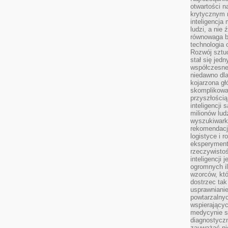
otwartości n
krytycznym 
inteligencja
ludzi, a nie
równowaga b
technologia
Rozwój sztuc
stał się jed
współczesne
niedawno dla
kojarzona gł
skomplikowa
przyszłością
inteligencji
milionów lud
wyszukiwark
rekomendacji
logistyce i 
eksperymente
rzeczywistoś
inteligencji 
ogromnych i
wzorców, któ
dostrzec tak
usprawniani
powtarzalnyc
wspierający
medycynie s
diagnostycz
zauważać ni