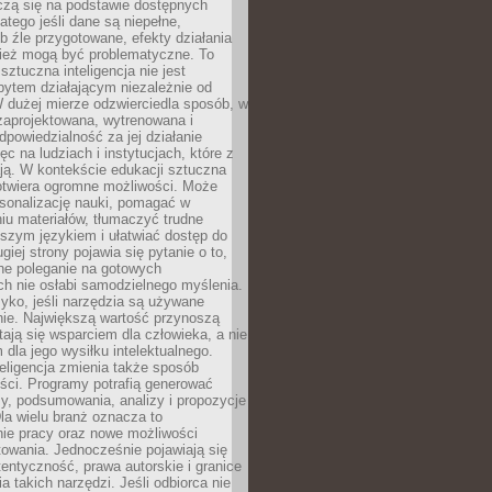
czą się na podstawie dostępnych
latego jeśli dane są niepełne,
ub źle przygotowane, efekty działania
ież mogą być problematyczne. To
sztuczna inteligencja nie jest
ytem działającym niezależnie od
 dużej mierze odzwierciedla sposób, w
 zaprojektowana, wytrenowana i
powiedzialność za jej działanie
c na ludziach i instytucjach, które z
ają. W kontekście edukacji sztuczna
 otwiera ogromne możliwości. Może
rsonalizację nauki, pomagać w
u materiałów, tłumaczyć trudne
tszym językiem i ułatwiać dostęp do
giej strony pojawia się pytanie o to,
ne poleganie na gotowych
h nie osłabi samodzielnego myślenia.
zyko, jeśli narzędzia są używane
nie. Największą wartość przynoszą
tają się wsparciem dla człowieka, a nie
dla jego wysiłku intelektualnego.
eligencja zmienia także sposób
eści. Programy potrafią generować
zy, podsumowania, analizy i propozycje
la wielu branż oznacza to
nie pracy oraz nowe możliwości
owania. Jednocześnie pojawiają się
tentyczność, prawa autorskie i granice
a takich narzędzi. Jeśli odbiorca nie