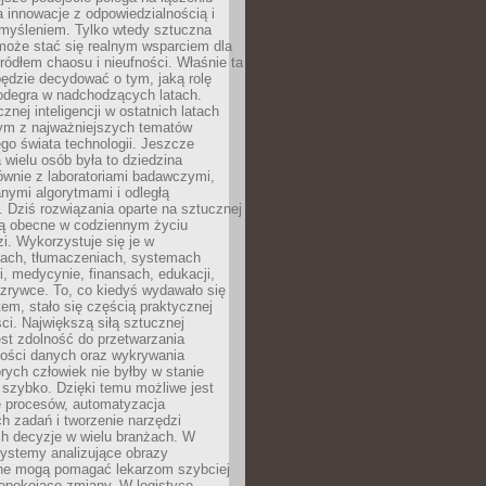
a innowacje z odpowiedzialnością i
myśleniem. Tylko wtedy sztuczna
 może stać się realnym wsparciem dla
 źródłem chaosu i nieufności. Właśnie ta
ędzie decydować o tym, jaką rolę
 odegra w nadchodzących latach.
znej inteligencji w ostatnich latach
nym z najważniejszych tematów
go świata technologii. Jeszcze
 wielu osób była to dziedzina
ównie z laboratoriami badawczymi,
nymi algorytmami i odległą
. Dziś rozwiązania oparte na sztucznej
 są obecne w codziennym życiu
zi. Wykorzystuje się je w
ach, tłumaczeniach, systemach
, medycynie, finansach, edukacji,
rozrywce. To, co kiedyś wydawało się
m, stało się częścią praktycznej
ci. Największą siłą sztucznej
jest zdolność do przetwarzania
lości danych oraz wykrywania
rych człowiek nie byłby w stanie
 szybko. Dzięki temu możliwe jest
e procesów, automatyzacja
h zadań i tworzenie narzędzi
ch decyzje w wielu branżach. W
ystemy analizujące obrazy
ne mogą pomagać lekarzom szybciej
epokojące zmiany. W logistyce