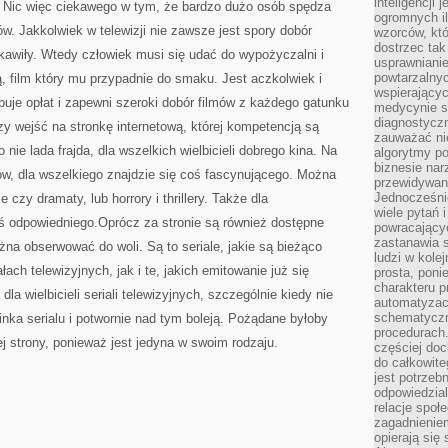
inteligencji 
 Nic więc ciekawego w tym, że bardzo dużo osób spędza
ogromnych i
w. Jakkolwiek w telewizji nie zawsze jest spory dobór
wzorców, któ
dostrzec tak
ekawiły. Wtedy człowiek musi się udać do wypożyczalni i
usprawniani
powtarzalnyc
ą, film który mu przypadnie do smaku. Jest aczkolwiek i
wspierający
zebuje opłat i zapewni szeroki dobór filmów z każdego gatunku
medycynie s
diagnostycz
zy wejść na stronkę internetową, której kompetencją są
zauważać ni
o nie lada frajda, dla wszelkich wielbicieli dobrego kina. Na
algorytmy po
biznesie nar
mów, dla wszelkiego znajdzie się coś fascynującego. Można
przewidywani
Jednocześnie
czy dramaty, lub horrory i thrillery. Także dla
wiele pytań 
 odpowiedniego.Oprócz za stronie są również dostępne
powracający
zastanawia s
żna obserwować do woli. Są to seriale, jakie są bieżąco
ludzi w kole
ach telewizyjnych, jak i te, jakich emitowanie już się
prosta, poni
charakteru p
a wielbicieli seriali telewizyjnych, szczególnie kiedy nie
automatyzac
schematyczn
inka serialu i potwornie nad tym boleją. Pożądane byłoby
procedurach
ej strony, ponieważ jest jedyna w swoim rodzaju.
częściej doc
do całkowite
jest potrzebn
odpowiedzial
relacje spo
zagadnieniem
opierają się 