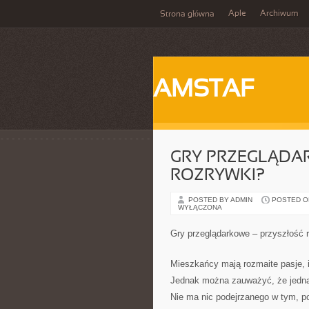
Aple
Archiwum
Strona główna
AMSTAF
GRY PRZEGLĄDA
ROZRYWKI?
POSTED BY ADMIN
POSTED ON 
WYŁĄCZONA
Gry przeglądarkowe – przyszłość 
Mieszkańcy mają rozmaite pasje, i
Jednak można zauważyć, że jedną 
Nie ma nic podejrzanego w tym, p