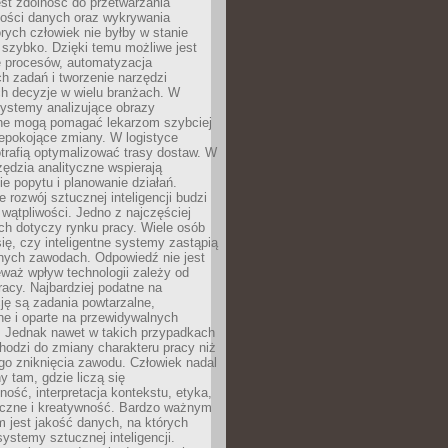
jest zdolność do przetwarzania
lości danych oraz wykrywania
rych człowiek nie byłby w stanie
 szybko. Dzięki temu możliwe jest
e procesów, automatyzacja
h zadań i tworzenie narzędzi
ch decyzje w wielu branżach. W
ystemy analizujące obrazy
ne mogą pomagać lekarzom szybciej
epokojące zmiany. W logistyce
trafią optymalizować trasy dostaw. W
zędzia analityczne wspierają
e popytu i planowanie działań.
 rozwój sztucznej inteligencji budzi
i wątpliwości. Jedno z najczęściej
ch dotyczy rynku pracy. Wiele osób
ię, czy inteligentne systemy zastąpią
jnych zawodach. Odpowiedź nie jest
eważ wpływ technologii zależy od
racy. Najbardziej podatne na
ję są zadania powtarzalne,
e i oparte na przewidywalnych
. Jednak nawet w takich przypadkach
hodzi do zmiany charakteru pracy niż
go zniknięcia zawodu. Człowiek nadal
y tam, gdzie liczą się
ność, interpretacja kontekstu, etyka,
łeczne i kreatywność. Bardzo ważnym
 jest jakość danych, na których
systemy sztucznej inteligencji.