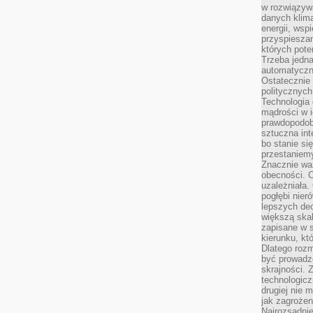
w rozwiązyw
danych klim
energii, wsp
przyspiesza
których poten
Trzeba jedna
automatyczn
Ostatecznie 
politycznyc
Technologia 
mądrości w 
prawdopodob
sztuczna int
bo stanie si
przestaniem
Znacznie waż
obecności. C
uzależniała.
pogłębi nie
lepszych dec
większą skal
zapisane w 
kierunku, kt
Dlatego rozm
być prowadz
skrajności. 
technologicz
drugiej nie 
jak zagrożen
Najrozsądnie