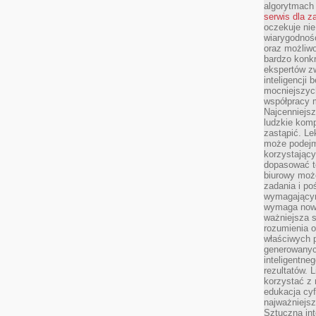
algorytmach
serwis dla 
oczekuje nie
wiarygodnośc
oraz możliw
bardzo konkr
ekspertów z
inteligencji 
mocniejszych
współpracy m
Najcenniejsz
ludzkie komp
zastąpić. Le
może podejm
korzystający
dopasować t
biurowy moż
zadania i po
wymagającym
wymaga nowy
ważniejsza s
rozumienia 
właściwych p
generowanyc
inteligentne
rezultatów. L
korzystać z
edukacja cyf
najważniejs
Sztuczna int