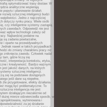
trafią optymalizować trasy dostaw. W
zędzia analityczne wspierają
e popytu i planowanie działań.
 rozwój sztucznej inteligencji budzi
i wątpliwości. Jedno z najczęściej
ch dotyczy rynku pracy. Wiele osób
ię, czy inteligentne systemy zastąpią
jnych zawodach. Odpowiedź nie jest
eważ wpływ technologii zależy od
racy. Najbardziej podatne na
ję są zadania powtarzalne,
e i oparte na przewidywalnych
. Jednak nawet w takich przypadkach
hodzi do zmiany charakteru pracy niż
go zniknięcia zawodu. Człowiek nadal
y tam, gdzie liczą się
ność, interpretacja kontekstu, etyka,
łeczne i kreatywność. Bardzo ważnym
 jest jakość danych, na których
systemy sztucznej inteligencji.
czą się na podstawie dostępnych
latego jeśli dane są niepełne,
ub źle przygotowane, efekty działania
ież mogą być problematyczne. To
sztuczna inteligencja nie jest
ytem działającym niezależnie od
 dużej mierze odzwierciedla sposób, w
 zaprojektowana, wytrenowana i
powiedzialność za jej działanie