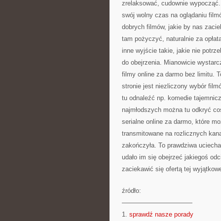
zrelaksować, cudownie wypocząć.
swój wolny czas na oglądaniu filmó
dobrych filmów, jakie by nas zaci
tam pożyczyć, naturalnie za opłat
inne wyjście takie, jakie nie potr
do obejrzenia. Mianowicie wystarc
filmy online za darmo bez limitu. T
stronie jest niezliczony wybór fil
tu odnaleźć np. komedie tajemnicze 
najmłodszych można tu odkryć coś
serialne online za darmo, które mo
transmitowane na rozlicznych kanał
zakończyła. To prawdziwa uciecha dl
udało im się obejrzeć jakiegoś odc
zaciekawić się ofertą tej wyjątkow
źródło:
———————————
1.
sprawdź nasze porady