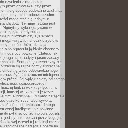
do czynienia z materiałem
ym przez człowieka, czy przez
ienia się sposób budowania zaufania.
i przejrzystość i odpowiedzialne
reści mogą stać się jednym z
tandardów. Nie mniej istotna jest
ki. Algorytmy wykorzystywane w
ocenie ryzyka kredytowego,
twie publicznym czy systemach
i mogą wpływać na ludzkie życie w
etny sposób. Jeżeli działają
cie albo reprodukują błędy obecne w
tki mogą być poważne. Dlatego tak
się regulacje, audyty i jasne zasady
chnologii. Sam postęp techniczny nie
Potrzebne są także normy społeczne i
e określą granice odpowiedzialnego
o zauważyć, że sztuczna inteligencja
się w próżni. Jej wpływ zależy od całego
połecznego, gospodarczego i
. Inaczej będzie wykorzystywana w
acji, inaczej w szkole, a jeszcze
łej firmie rodzinnej. To samo narzędzie
eść duże korzyści albo wywołać
zależności od kontekstu. Dlatego
ztucznej inteligencji nie powinna
ę do pytania, co technologia potrafi.
e jest pytanie, po co i przez kogo jest
rodkowej części tej refleksji można
że współczesne narzędzia oparte na