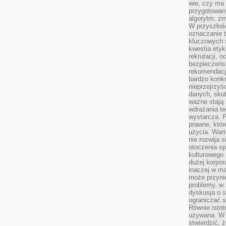
wie, czy ma 
przygotowan
algorytm, zm
W przyszłośc
oznaczanie t
kluczowych s
kwestia ety
rekrutacji, 
bezpieczeńs
rekomendacj
bardzo konkr
nieprzejrzyś
danych, sku
ważne stają 
wdrażania te
wystarcza. 
prawne, któr
użycia. Wart
nie rozwija 
otoczenia s
kulturowego
dużej korpor
inaczej w ma
może przyni
problemy, w 
dyskusja o s
ograniczać si
Równie istotn
używana. W ś
stwierdzić, 