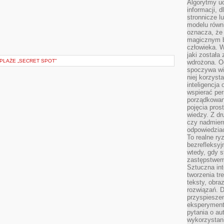
Algorytmy u
informacji, d
stronnicze l
modelu równ
oznacza, że 
magicznym b
człowieka. W
jaki została
 PLAŻE „SECRET SPOT”
wdrożona. Od
spoczywa wię
niej korzyst
inteligencja
wspierać pe
porządkowani
pojęcia pros
wiedzy. Z dru
czy nadmier
odpowiedziac
To realne ry
bezrefleksyj
wtedy, gdy s
zastępstwem 
Sztuczna int
tworzenia tr
teksty, obra
rozwiązań. D
przyspiesze
eksperyment
pytania o au
wykorzystani