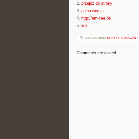
2.
przejdź do strony
3.
pełna wersja
4.
http://em-cee.de
5.
link
CATEGORIES:
UKRYTE ZATOCZKI I
Comments are closed.