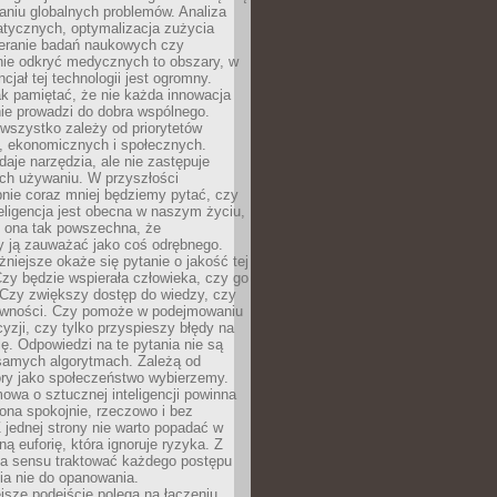
aniu globalnych problemów. Analiza
atycznych, optymalizacja zużycia
ieranie badań naukowych czy
nie odkryć medycznych to obszary, w
cjał tej technologii jest ogromny.
k pamiętać, że nie każda innowacja
ie prowadzi do dobra wspólnego.
wszystko zależy od priorytetów
h, ekonomicznych i społecznych.
daje narzędzia, ale nie zastępuje
ich używaniu. W przyszłości
nie coraz mniej będziemy pytać, czy
eligencja jest obecna w naszym życiu,
ę ona tak powszechna, że
y ją zauważać jako coś odrębnego.
niejsze okaże się pytanie o jakość tej
zy będzie wspierała człowieka, czy go
 Czy zwiększy dostęp do wiedzy, czy
równości. Czy pomoże w podejmowaniu
yzji, czy tylko przyspieszy błędy na
ę. Odpowiedzi na te pytania nie są
samych algorytmach. Zależą od
óry jako społeczeństwo wybierzemy.
owa o sztucznej inteligencji powinna
ona spokojnie, rzeczowo i bez
Z jednej strony nie warto popadać w
ną euforię, która ignoruje ryzyka. Z
ma sensu traktować każdego postępu
ia nie do opanowania.
jsze podejście polega na łączeniu