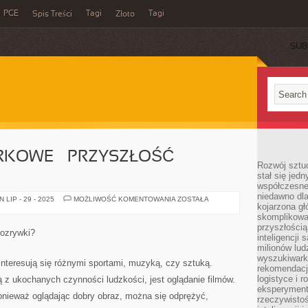
PGE
Tagi
Tagi
Spis Treści
Złoto
SUB
RKOWE – PRZYSZŁOŚĆ
Rozwój sztuc
stał się jed
współczesne
niedawno dla
GRY
LIP - 29 - 2025
MOŻLIWOŚĆ KOMENTOWANIA
ZOSTAŁA
kojarzona gł
PRZEGLĄDARKOWE
–
skomplikowa
PRZYSZŁOŚĆ
przyszłością
ROZRYWKI?
rozrywki?
inteligencji
milionów lud
wyszukiwark
nteresują się różnymi sportami, muzyką, czy sztuką.
rekomendacji
logistyce i 
z ukochanych czynności ludzkości, jest oglądanie filmów.
eksperymente
onieważ oglądając dobry obraz, można się odprężyć,
rzeczywistoś