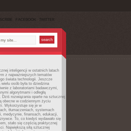
SCRIBE
FACEBOOK
TWITTER
znej inteligencji w ostatnich latach
nym z najważniejszych tematów
go świata technologii. Jeszcze
 wielu osób była to dziedzina
ównie z laboratoriami badawczymi,
nymi algorytmami i odległą
. Dziś rozwiązania oparte na sztucznej
 są obecne w codziennym życiu
zi. Wykorzystuje się je w
ach, tłumaczeniach, systemach
, medycynie, finansach, edukacji,
rozrywce. To, co kiedyś wydawało się
m, stało się częścią praktycznej
ci. Największą siłą sztucznej