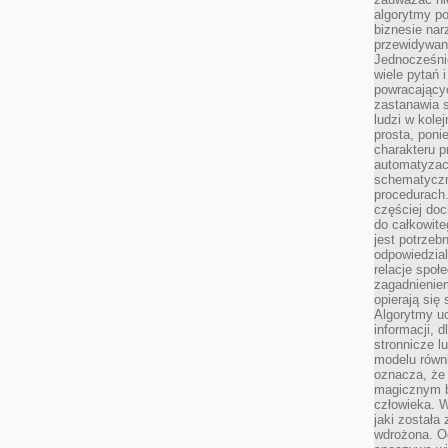
algorytmy po
biznesie nar
przewidywani
Jednocześnie
wiele pytań 
powracający
zastanawia s
ludzi w kole
prosta, poni
charakteru p
automatyzac
schematyczn
procedurach
częściej doc
do całkowite
jest potrzebn
odpowiedzial
relacje spo
zagadnieniem
opierają się 
Algorytmy u
informacji, d
stronnicze l
modelu równ
oznacza, że 
magicznym b
człowieka. W
jaki została
wdrożona. Od