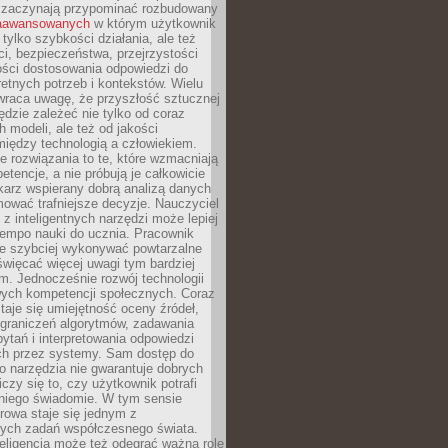
 zaczynają przypominać rozbudowany
zaawansowanych
w którym użytkownik
 tylko szybkości działania, ale też
i, bezpieczeństwa, przejrzystości
ości dostosowania odpowiedzi do
etnych potrzeb i kontekstów. Wielu
wraca uwagę, że przyszłość sztucznej
będzie zależeć nie tylko od coraz
 modeli, ale też od jakości
iędzy technologią a człowiekiem.
e rozwiązania to te, które wzmacniają
etencje, a nie próbują je całkowicie
karz wspierany dobrą analizą danych
ować trafniejsze decyzje. Nauczyciel
 z inteligentnych narzędzi może lepiej
empo nauki do ucznia. Pracownik
e szybciej wykonywać powtarzalne
święcać więcej uwagi tym bardziej
. Jednocześnie rozwój technologii
ch kompetencji społecznych. Coraz
taje się umiejętność oceny źródeł,
ograniczeń algorytmów, zadawania
ytań i interpretowania odpowiedzi
h przez systemy. Sam dostęp do
go narzędzia nie gwarantuje dobrych
iczy się to, czy użytkownik potrafi
 niego świadomie. W tym sensie
rowa staje się jednym z
zych zadań współczesnego świata.
eligencja może też odegrać ważną rolę