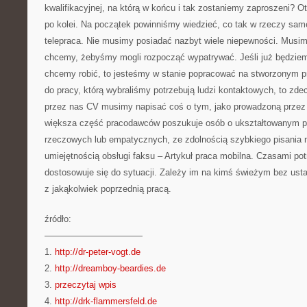
kwalifikacyjnej, na którą w końcu i tak zostaniemy zaproszeni? 
po kolei. Na początek powinniśmy wiedzieć, co tak w rzeczy sam
telepraca. Nie musimy posiadać nazbyt wiele niepewności. Musi
chcemy, żebyśmy mogli rozpocząć wypatrywać. Jeśli już będzie
chcemy robić, to jesteśmy w stanie popracować na stworzonym p
do pracy, którą wybraliśmy potrzebują ludzi kontaktowych, to z
przez nas CV musimy napisać coś o tym, jako prowadzoną przez
większa część pracodawców poszukuje osób o ukształtowanym prof
rzeczowych lub empatycznych, ze zdolnością szybkiego pisania 
umiejętnością obsługi faksu – Artykuł praca mobilna. Czasami pot
dostosowuje się do sytuacji. Zależy im na kimś świeżym bez us
z jakąkolwiek poprzednią pracą.
źródło:
———————————
1.
http://dr-peter-vogt.de
2.
http://dreamboy-beardies.de
3.
przeczytaj wpis
4.
http://drk-flammersfeld.de