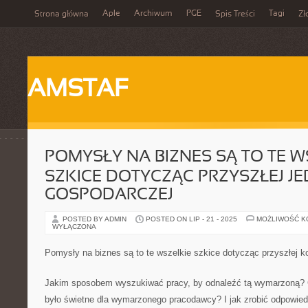
Aple
Archiwum
PGE
Tagi
Strona główna
Spis Treści
Zł
AMSTAF
POMYSŁY NA BIZNES SĄ TO TE W
SZKICE DOTYCZĄC PRZYSZŁEJ J
GOSPODARCZEJ
POSTED BY ADMIN
POSTED ON LIP - 21 - 2025
MOŻLIWOŚĆ 
WYŁĄCZONA
Pomysły na biznes są to te wszelkie szkice dotycząc przyszłej ko
Jakim sposobem wyszukiwać pracy, by odnaleźć tą wymarzoną? 
było świetne dla wymarzonego pracodawcy? I jak zrobić odpowie