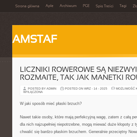
Aple
Archiwum
PGE
Tagi
Strona główna
Spis Treści
Zł
AMSTAF
LICZNIKI ROWEROWE SĄ NIEZWY
ROZMAITE, TAK JAK MANETKI 
POSTED BY ADMIN
POSTED ON WRZ - 14 - 2025
MOŻLIWOŚĆ 
WYŁĄCZONA
W jaki sposób mieć płaski brzuch?
Nawet takie osoby, które mają perfekcyjną wagę, zatem z całą p
dla nich najzupełniej niepotrzebne, mogą miewać duże kłopoty z 
chwalić się bardzo płaskim brzuchem. Generalnie przeciętny Now