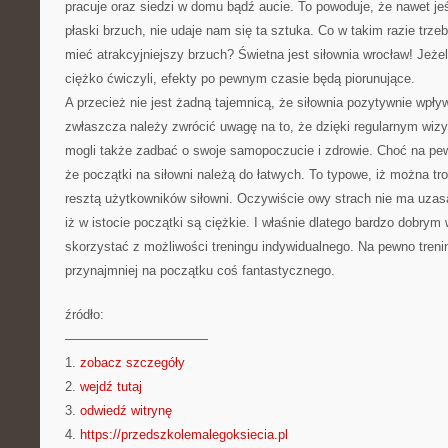
pracuje oraz siedzi w domu bądź aucie. To powoduje, że nawet je
płaski brzuch, nie udaje nam się ta sztuka. Co w takim razie trze
mieć atrakcyjniejszy brzuch? Świetna jest siłownia wrocław! Jeżel
ciężko ćwiczyli, efekty po pewnym czasie będą piorunujące.
A przecież nie jest żadną tajemnicą, że siłownia pozytywnie wpły
zwłaszcza należy zwrócić uwagę na to, że dzięki regularnym wiz
mogli także zadbać o swoje samopoczucie i zdrowie. Choć na pe
że początki na siłowni należą do łatwych. To typowe, iż można t
resztą użytkowników siłowni. Oczywiście owy strach nie ma uzasad
iż w istocie początki są ciężkie. I właśnie dlatego bardzo dobrym 
skorzystać z możliwości treningu indywidualnego. Na pewno trenin
przynajmniej na początku coś fantastycznego.
źródło:
———————————
1.
zobacz szczegóły
2.
wejdź tutaj
3.
odwiedź witrynę
4.
https://przedszkolemalegoksiecia.pl