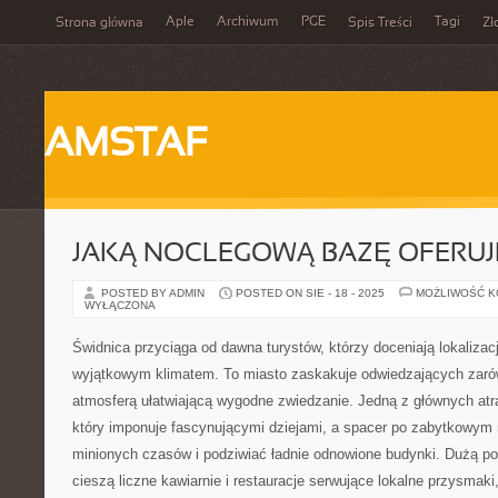
Aple
Archiwum
PGE
Tagi
Strona główna
Spis Treści
Zł
AMSTAF
JAKĄ NOCLEGOWĄ BAZĘ OFERUJ
POSTED BY ADMIN
POSTED ON SIE - 18 - 2025
MOŻLIWOŚĆ 
WYŁĄCZONA
Świdnica przyciąga od dawna turystów, którzy doceniają lokaliza
wyjątkowym klimatem. To miasto zaskakuje odwiedzających zarów
atmosferą ułatwiającą wygodne zwiedzanie. Jedną z głównych atra
który imponuje fascynującymi dziejami, a spacer po zabytkowym 
minionych czasów i podziwiać ładnie odnowione budynki. Dużą po
cieszą liczne kawiarnie i restauracje serwujące lokalne przysmaki,