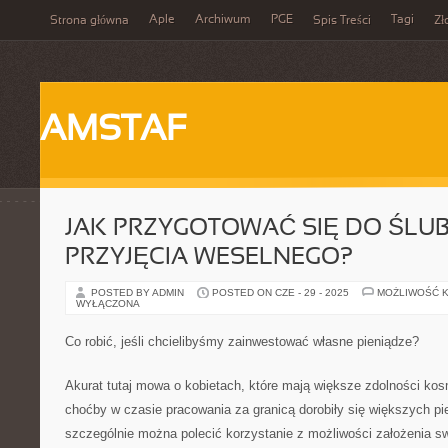
Aple
Archiwum
PGE
Tagi
Strona główna
Spis Treści
Zł
AMSTAF
JAK PRZYGOTOWAĆ SIĘ DO ŚLU
PRZYJĘCIA WESELNEGO?
POSTED BY ADMIN
POSTED ON CZE - 29 - 2025
MOŻLIWOŚĆ 
WYŁĄCZONA
Co robić, jeśli chcielibyśmy zainwestować własne pieniądze?
Akurat tutaj mowa o kobietach, które mają większe zdolności ko
choćby w czasie pracowania za granicą dorobiły się większych pi
szczególnie można polecić korzystanie z możliwości założenia s