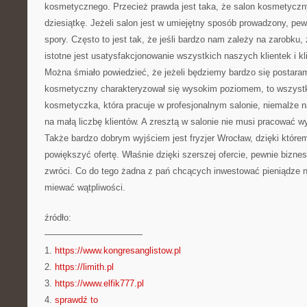
kosmetycznego. Przecież prawda jest taka, że salon kosmetyczny
dziesiątkę. Jeżeli salon jest w umiejętny sposób prowadzony, pe
spory. Często to jest tak, że jeśli bardzo nam zależy na zarobku,
istotne jest usatysfakcjonowanie wszystkich naszych klientek i kl
Można śmiało powiedzieć, że jeżeli będziemy bardzo się postaram
kosmetyczny charakteryzował się wysokim poziomem, to wszyst
kosmetyczka, która pracuje w profesjonalnym salonie, niemalże 
na małą liczbę klientów. A zresztą w salonie nie musi pracować 
Także bardzo dobrym wyjściem jest fryzjer Wrocław, dzięki któr
powiększyć ofertę. Właśnie dzięki szerszej ofercie, pewnie biznes
zwróci. Co do tego żadna z pań chcących inwestować pieniądze 
miewać wątpliwości.
źródło:
———————————
1.
https://www.kongresanglistow.pl
2.
https://limith.pl
3.
https://www.elfik777.pl
4.
sprawdź to