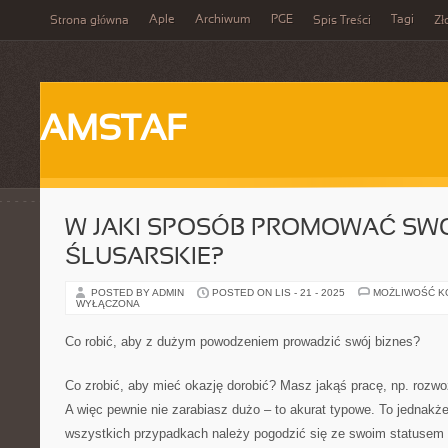
Aple
Archiwum
PGE
Tagi
Strona główna
Spis Treści
Zł
AMSTAF
W JAKI SPOSÓB PROMOWAĆ SWO
ŚLUSARSKIE?
POSTED BY ADMIN
POSTED ON LIS - 21 - 2025
MOŻLIWOŚĆ 
WYŁĄCZONA
Co robić, aby z dużym powodzeniem prowadzić swój biznes?
Co zrobić, aby mieć okazję dorobić? Masz jakąś pracę, np. rozw
A więc pewnie nie zarabiasz dużo – to akurat typowe. To jednakż
wszystkich przypadkach należy pogodzić się ze swoim statusem