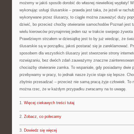
możemy w jakiś sposób dorobić do własnej niewielkiej wypłaty! W
wykonując usługi ślusarskie – prawda jest taka, że jeżeli w rach
wykonywane przez ślusarzy, to ciągle można zauważyć duży popy
dziwić, bo przecież choćby otwieranie samochodów Poznań jest ta
wielu kierowców przynajmniej jeden raz w trakcie swojego żywota
Prawdziwym strzałem w dziesiątkę jest to by już wiedząc, że świ
ślusarskie są w porządku, jakoś postarać się je zareklamować. 
sposobem dla wszystkich ślusarzy jest stworzenie strony internet
rozwiązaniu, bez dwóch zdań zauważymy znaczne zainteresowani
chociażby otwieranie zamka. To wspaniale, gdy posiadamy dwie p
przebywamy w pracy, to jednak nasze życie staje się lepsze. Ch
zbytnio przesadzać – przecież nie samą pracą żyje człowiek. To n
można rzec, że w każdym przypadku zwracamy na to uwagę.
1.
Więcej ciekawych treści tutaj
2.
Zobacz, co polecamy
3.
Dowiedz się więcej