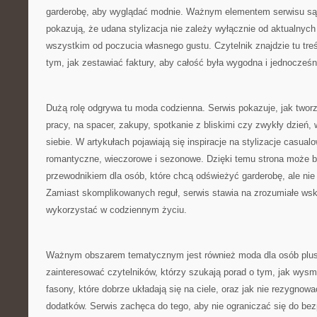
garderobę, aby wyglądać modnie. Ważnym elementem serwisu są p
pokazują, że udana stylizacja nie zależy wyłącznie od aktualnyc
wszystkim od poczucia własnego gustu. Czytelnik znajdzie tu treś
tym, jak zestawiać faktury, aby całość była wygodna i jednocześni
Dużą rolę odgrywa tu moda codzienna. Serwis pokazuje, jak two
pracy, na spacer, zakupy, spotkanie z bliskimi czy zwykły dzień,
siebie. W artykułach pojawiają się inspiracje na stylizacje casual
romantyczne, wieczorowe i sezonowe. Dzięki temu strona może
przewodnikiem dla osób, które chcą odświeżyć garderobę, ale ni
Zamiast skomplikowanych reguł, serwis stawia na zrozumiałe ws
wykorzystać w codziennym życiu.
Ważnym obszarem tematycznym jest również moda dla osób plus
zainteresować czytelników, którzy szukają porad o tym, jak wysm
fasony, które dobrze układają się na ciele, oraz jak nie rezygno
dodatków. Serwis zachęca do tego, aby nie ograniczać się do be