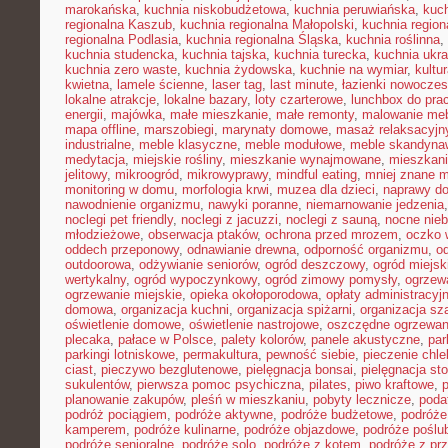
marokańska
,
kuchnia niskobudżetowa
,
kuchnia peruwiańska
,
kuch
regionalna Kaszub
,
kuchnia regionalna Małopolski
,
kuchnia region
regionalna Podlasia
,
kuchnia regionalna Śląska
,
kuchnia roślinna
,
kuchnia studencka
,
kuchnia tajska
,
kuchnia turecka
,
kuchnia ukr
kuchnia zero waste
,
kuchnia żydowska
,
kuchnie na wymiar
,
kultu
kwietna
,
lamele ścienne
,
laser tag
,
last minute
,
łazienki nowocze
lokalne atrakcje
,
lokalne bazary
,
loty czarterowe
,
lunchbox do pra
energii
,
majówka
,
małe mieszkanie
,
małe remonty
,
malowanie meb
mapa offline
,
marszobiegi
,
marynaty domowe
,
masaż relaksacyjn
industrialne
,
meble klasyczne
,
meble modułowe
,
meble skandyna
medytacja
,
miejskie rośliny
,
mieszkanie wynajmowane
,
mieszkani
jelitowy
,
mikroogród
,
mikrowyprawy
,
mindful eating
,
mniej znane m
monitoring w domu
,
morfologia krwi
,
muzea dla dzieci
,
naprawy d
nawodnienie organizmu
,
nawyki poranne
,
niemarnowanie jedzenia
noclegi pet friendly
,
noclegi z jacuzzi
,
noclegi z sauną
,
nocne nie
młodzieżowe
,
obserwacja ptaków
,
ochrona przed mrozem
,
oczko 
oddech przeponowy
,
odnawianie drewna
,
odporność organizmu
,
o
outdoorowa
,
odżywianie seniorów
,
ogród deszczowy
,
ogród miejsk
wertykalny
,
ogród wypoczynkowy
,
ogród zimowy pomysły
,
ogrzew
ogrzewanie miejskie
,
opieka okołoporodowa
,
opłaty administracyj
domowa
,
organizacja kuchni
,
organizacja spiżarni
,
organizacja sz
oświetlenie domowe
,
oświetlenie nastrojowe
,
oszczędne ogrzewan
plecaka
,
pałace w Polsce
,
palety kolorów
,
panele akustyczne
,
par
parkingi lotniskowe
,
permakultura
,
pewność siebie
,
pieczenie chl
ciast
,
pieczywo bezglutenowe
,
pielęgnacja bonsai
,
pielęgnacja st
sukulentów
,
pierwsza pomoc psychiczna
,
pilates
,
piwo kraftowe
,
planowanie zakupów
,
pleśń w mieszkaniu
,
pobyty lecznicze
,
poda
podróż pociągiem
,
podróże aktywne
,
podróże budżetowe
,
podróże
kamperem
,
podróże kulinarne
,
podróże objazdowe
,
podróże poślu
podróże senioralne
,
podróże solo
,
podróże z kotem
,
podróże z pr