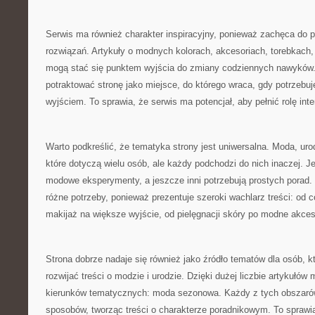
Serwis ma również charakter inspiracyjny, ponieważ zachęca do
rozwiązań. Artykuły o modnych kolorach, akcesoriach, torebkach,
mogą stać się punktem wyjścia do zmiany codziennych nawyków.
potraktować stronę jako miejsce, do którego wraca, gdy potrzebuj
wyjściem. To sprawia, że serwis ma potencjał, aby pełnić rolę inter
Warto podkreślić, że tematyka strony jest uniwersalna. Moda, urod
które dotyczą wielu osób, ale każdy podchodzi do nich inaczej. Je
modowe eksperymenty, a jeszcze inni potrzebują prostych porad.
różne potrzeby, ponieważ prezentuje szeroki wachlarz treści: od c
makijaż na większe wyjście, od pielęgnacji skóry po modne akces
Strona dobrze nadaje się również jako źródło tematów dla osób, k
rozwijać treści o modzie i urodzie. Dzięki dużej liczbie artykułów
kierunków tematycznych: moda sezonowa. Każdy z tych obszarów
sposobów, tworząc treści o charakterze poradnikowym. To sprawi