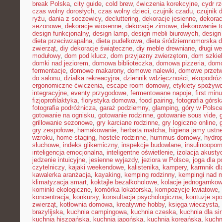
break Polska
,
city guide
,
cold brew
,
ćwiczenia korekcyjne
,
cydr r
czas wolny dorosłych
,
czas wolny dzieci
,
czujnik czadu
,
czujnik
ryżu
,
dania z soczewicy
,
decluttering
,
dekoracje jesienne
,
dekorac
sezonowe
,
dekoracje wiosenne
,
dekoracje zimowe
,
dekorowanie t
design funkcjonalny
,
design lamp
,
design mebli biurowych
,
design
dieta przeciwzapalna
,
dieta pudełkowa
,
dieta śródziemnomorska d
zwierząt
,
diy dekoracje świąteczne
,
diy meble drewniane
,
długi w
modułowy
,
dom pod klucz
,
dom przyjazny zwierzętom
,
dom szkie
domki nad jeziorem
,
domowa biblioteczka
,
domowa pizzeria
,
domo
fermentacje
,
domowe makarony
,
domowe nalewki
,
domowe przetw
do salonu
,
działka rekreacyjna
,
dziennik wdzięczności
,
ekopodróż
ergonomiczne ćwiczenia
,
escape room domowy
,
etykiety spożyw
integracyjne
,
eventy przygodowe
,
fermentowane napoje
,
first min
fizjoprofilaktyka
,
florystyka domowa
,
food pairing
,
fotografia górsk
fotografia podróżnicza
,
garaż podziemny
,
glamping
,
góry w Polsc
gotowanie na ognisku
,
gotowanie rodzinne
,
gotowanie sous vide
,
grillowanie sezonowe
,
gry karciane rodzinne
,
gry logiczne online
,
gry zespołowe
,
hamakowanie
,
herbata matcha
,
higiena jamy ustne
wzroku
,
home staging
,
hostele rodzinne
,
hummus domowy
,
hydro
słuchowe
,
indeks glikemiczny
,
inspekcje budowlane
,
insulinoopor
inteligencja emocjonalna
,
inteligentne oświetlenie
,
izolacja akusty
jedzenie intuicyjne
,
jesienne wyjazdy
,
jeziora w Polsce
,
joga dla 
czytelniczy
,
kajaki weekendowe
,
kalistenika
,
kampery
,
karmnik dl
kawalerka aranżacja
,
kayaking
,
kemping rodzinny
,
kempingi nad 
klimatyzacja smart
,
koktajle bezalkoholowe
,
kolacje jednogarnko
kominki ekologiczne
,
komórka lokatorska
,
kompozycje kwiatowe
,
koncentracja
,
konkursy
,
konsultacja psychologiczna
,
kontuzje sp
zwierząt
,
kotłownia domowa
,
kreatywne hobby
,
księga wieczysta
,
brazylijska
,
kuchnia campingowa
,
kuchnia czeska
,
kuchnia dla sin
kuchnia hiszpańska
,
kuchnia japońska
,
kuchnia koreańska
,
kuchn