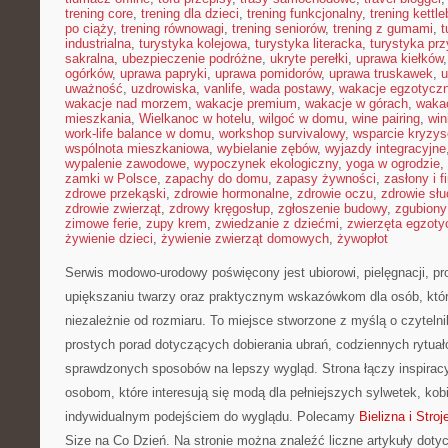
trening core
,
trening dla dzieci
,
trening funkcjonalny
,
trening kettle
po ciąży
,
trening równowagi
,
trening seniorów
,
trening z gumami
,
t
industrialna
,
turystyka kolejowa
,
turystyka literacka
,
turystyka prz
sakralna
,
ubezpieczenie podróżne
,
ukryte perełki
,
uprawa kiełków
ogórków
,
uprawa papryki
,
uprawa pomidorów
,
uprawa truskawek
,
u
uważność
,
uzdrowiska
,
vanlife
,
wada postawy
,
wakacje egzotycz
wakacje nad morzem
,
wakacje premium
,
wakacje w górach
,
waka
mieszkania
,
Wielkanoc w hotelu
,
wilgoć w domu
,
wine pairing
,
win
work-life balance w domu
,
workshop survivalowy
,
wsparcie kryzy
wspólnota mieszkaniowa
,
wybielanie zębów
,
wyjazdy integracyjne
wypalenie zawodowe
,
wypoczynek ekologiczny
,
yoga w ogrodzie
,
zamki w Polsce
,
zapachy do domu
,
zapasy żywności
,
zasłony i f
zdrowe przekąski
,
zdrowie hormonalne
,
zdrowie oczu
,
zdrowie sł
zdrowie zwierząt
,
zdrowy kręgosłup
,
zgłoszenie budowy
,
zgubiony
zimowe ferie
,
zupy krem
,
zwiedzanie z dziećmi
,
zwierzęta egzoty
żywienie dzieci
,
żywienie zwierząt domowych
,
żywopłot
Serwis modowo-urodowy poświęcony jest ubiorowi, pielęgnacji, 
upiększaniu twarzy oraz praktycznym wskazówkom dla osób, któ
niezależnie od rozmiaru. To miejsce stworzone z myślą o czytelni
prostych porad dotyczących dobierania ubrań, codziennych rytuał
sprawdzonych sposobów na lepszy wygląd. Strona łączy inspiracy
osobom, które interesują się modą dla pełniejszych sylwetek, kobi
indywidualnym podejściem do wyglądu. Polecamy
Bielizna i Stro
Size na Co Dzień. Na stronie można znaleźć liczne artykuły doty