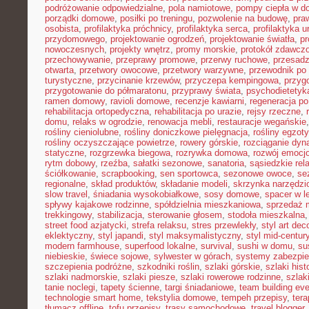
podróżowanie odpowiedzialne
,
pola namiotowe
,
pompy ciepła w 
porządki domowe
,
posiłki po treningu
,
pozwolenie na budowę
,
pra
osobista
,
profilaktyka próchnicy
,
profilaktyka serca
,
profilaktyka 
przydomowego
,
projektowanie ogrodzeń
,
projektowanie światła
,
pr
nowoczesnych
,
projekty wnętrz
,
promy morskie
,
protokół zdawczo
przechowywanie
,
przeprawy promowe
,
przerwy ruchowe
,
przesadz
otwarta
,
przetwory owocowe
,
przetwory warzywne
,
przewodnik po
turystyczne
,
przycinanie krzewów
,
przyczepa kempingowa
,
przyg
przygotowanie do półmaratonu
,
przyprawy świata
,
psychodietetyk
ramen domowy
,
ravioli domowe
,
recenzje kawiarni
,
regeneracja po
rehabilitacja ortopedyczna
,
rehabilitacja po urazie
,
rejsy rzeczne
,
domu
,
relaks w ogrodzie
,
renowacja mebli
,
restauracje wegańskie
rośliny cieniolubne
,
rośliny doniczkowe pielęgnacja
,
rośliny egzot
rośliny oczyszczające powietrze
,
rowery górskie
,
rozciąganie dy
statyczne
,
rozgrzewka biegowa
,
rozrywka domowa
,
rozwój emocj
rytm dobowy
,
rzeźba
,
sałatki sezonowe
,
sanatoria
,
sąsiedzkie rel
ściółkowanie
,
scrapbooking
,
sen sportowca
,
sezonowe owoce
,
se
regionalne
,
skład produktów
,
składanie modeli
,
skrzynka narzędzi
slow travel
,
śniadania wysokobiałkowe
,
sosy domowe
,
spacer w l
spływy kajakowe rodzinne
,
spółdzielnia mieszkaniowa
,
sprzedaż 
trekkingowy
,
stabilizacja
,
sterowanie głosem
,
stodoła mieszkalna
street food azjatycki
,
strefa relaksu
,
stres przewlekły
,
styl art dec
eklektyczny
,
styl japandi
,
styl maksymalistyczny
,
styl mid-centur
modern farmhouse
,
superfood lokalne
,
survival
,
sushi w domu
,
su
niebieskie
,
świece sojowe
,
sylwester w górach
,
systemy zabezpi
szczepienia podróżne
,
szkodniki roślin
,
szlaki górskie
,
szlaki his
szlaki nadmorskie
,
szlaki piesze
,
szlaki rowerowe rodzinne
,
szlak
tanie noclegi
,
tapety ścienne
,
targi śniadaniowe
,
team building ev
technologie smart home
,
tekstylia domowe
,
tempeh przepisy
,
tera
tłumacz offline
,
tofu przepisy
,
trasy samochodowe
,
travel blogger