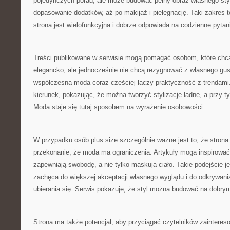
pojedynczych porad, ale może budować pełny obraz własnego styl
dopasowanie dodatków, aż po makijaż i pielęgnację. Taki zakres 
strona jest wielofunkcyjna i dobrze odpowiada na codzienne pyta
Treści publikowane w serwisie mogą pomagać osobom, które chcą
elegancko, ale jednocześnie nie chcą rezygnować z własnego gu
współczesna moda coraz częściej łączy praktyczność z trendami.
kierunek, pokazując, że można tworzyć stylizacje ładne, a przy 
Moda staje się tutaj sposobem na wyrażenie osobowości.
W przypadku osób plus size szczególnie ważne jest to, że stro
przekonanie, że moda ma ograniczenia. Artykuły mogą inspirować 
zapewniają swobodę, a nie tylko maskują ciało. Takie podejście j
zachęca do większej akceptacji własnego wyglądu i do odkrywani
ubierania się. Serwis pokazuje, że styl można budować na dobry
Strona ma także potencjał, aby przyciągać czytelników zaintere