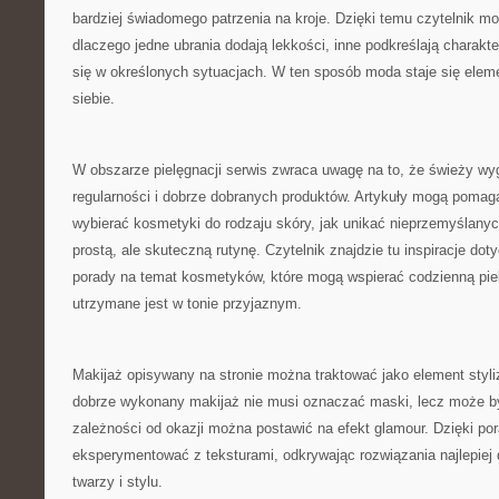
bardziej świadomego patrzenia na kroje. Dzięki temu czytelnik mo
dlaczego jedne ubrania dodają lekkości, inne podkreślają charakte
się w określonych sytuacjach. W ten sposób moda staje się ele
siebie.
W obszarze pielęgnacji serwis zwraca uwagę na to, że świeży wy
regularności i dobrze dobranych produktów. Artykuły mogą pomag
wybierać kosmetyki do rodzaju skóry, jak unikać nieprzemyślany
prostą, ale skuteczną rutynę. Czytelnik znajdzie tu inspiracje dot
porady na temat kosmetyków, które mogą wspierać codzienną pie
utrzymane jest w tonie przyjaznym.
Makijaż opisywany na stronie można traktować jako element styliz
dobrze wykonany makijaż nie musi oznaczać maski, lecz może 
zależności od okazji można postawić na efekt glamour. Dzięki p
eksperymentować z teksturami, odkrywając rozwiązania najlepiej
twarzy i stylu.