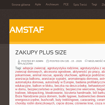
Aple
Archiwum
PGE
Tagi
Strona główna
Spis Treści
Zł
AMSTAF
ZAKUPY PLUS SIZE
POSTED BY ADMIN
POSTED ON CZE - 15 - 2026
MOŻLIWOŚĆ 
WYŁĄCZONA
Tagi:
adopcje zwierząt
,
agroturystyka rodzinne
,
agroturystyka z 
zwierząt domowych
,
akcesoria ogrodowe
,
aktywność po pracy
,
al
pokarmowe
,
animal rescue
,
aparaty słuchowe
,
aplikacje podróżni
aranżacja balkonu
,
aranżacje sypialni
,
aromaterapia domowa
,
ast
automatyka domowa
,
autostrady w Europie
,
badania profilaktyczn
edukacyjne
,
balkon w bloku
,
beczka na deszczówkę
,
behawioryst
w domu
,
bezpieczeństwo w podróży
,
bezpieczne wiercenie
,
biega
trailowe
,
bikepacking
,
biwakowanie
,
bizuteria handmade
,
ból bark
Boże Narodzenie poza domem
,
budki lęgowe
,
budownictwo drewn
energooszczędne
,
bushcraft
,
buty trekkingowe
,
caravaning
,
ceram
choroby roślin doniczkowych
,
cięcie drzew
,
ciśnienie krwi
,
cisza 