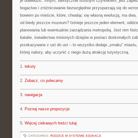
je odwiedzić. Innym, identycznie istotnym czynnikiem, jest zaplec
bogactwo i zróżnicowanie bezwzględnie przysparzają się do wzros
bowiem po mieście, które, chwaląc się własną ewolucją, ma dwa, m
od biedy jeszcze muzeum? Istnieje jeszcze jeden element, oddzie
planowania lub ewentualnie zarządzania metropolią. Jest nim histo
batalie, świadectwa minionych dziejów w postaci doskonałych zaby
przekazywane z ust do ust – to wszystko dodaje „smaku” miastu,
której należy, aby uczynić z niego dużą atrakcję turystyczną.
1.
teksty
2.
Zobacz, co polecamy
3.
nawigacja
4.
Poznaj nasze propozycje
5.
Więcej ciekawych treści tutaj
CATEGORIES:
RODZICE W SYSTEMIE EDUKACJI