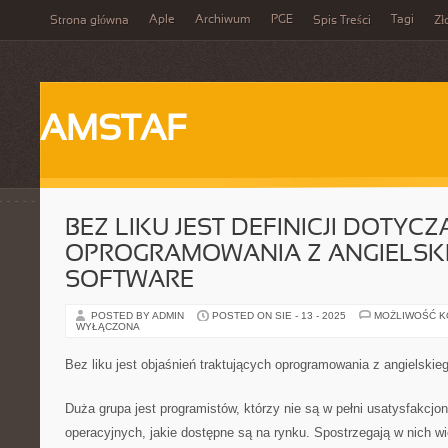
Aple
Archiwum
PGE
Tagi
Strona główna
Spis Treści
Zł
AMSTAF
BEZ LIKU JEST DEFINICJI DOTYC
OPROGRAMOWANIA Z ANGIELSK
SOFTWARE
POSTED BY ADMIN
POSTED ON SIE - 13 - 2025
MOŻLIWOŚĆ 
WYŁĄCZONA
Bez liku jest objaśnień traktujących oprogramowania z angielskie
Duża grupa jest programistów, którzy nie są w pełni usatysfakcjon
operacyjnych, jakie dostępne są na rynku. Spostrzegają w nich w