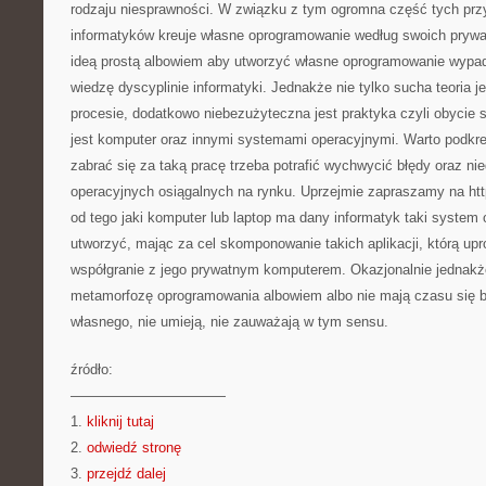
rodzaju niesprawności. W związku z tym ogromna część tych prz
informatyków kreuje własne oprogramowanie według swoich prywa
ideą prostą albowiem aby utworzyć własne oprogramowanie wypad
wiedzę dyscyplinie informatyki. Jednakże nie tylko sucha teoria 
procesie, dodatkowo niebezużyteczna jest praktyka czyli obycie 
jest komputer oraz innymi systemami operacyjnymi. Warto podkreś
zabrać się za taką pracę trzeba potrafić wychwycić błędy oraz n
operacyjnych osiągalnych na rynku. Uprzejmie zapraszamy na http
od tego jaki komputer lub laptop ma dany informatyk taki system
utworzyć, mając za cel skomponowanie takich aplikacji, którą up
współgranie z jego prywatnym komputerem. Okazjonalnie jednakże
metamorfozę oprogramowania albowiem albo nie mają czasu się 
własnego, nie umieją, nie zauważają w tym sensu.
źródło:
———————————
1.
kliknij tutaj
2.
odwiedź stronę
3.
przejdź dalej