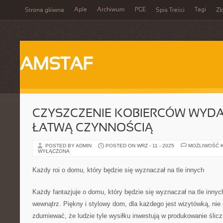
Aple
Archiwum
PGE
Tagi
Strona główna
Spis Treści
Zł
AMSTAF
CZYSZCZENIE KOBIERCÓW WYDAJ
ŁATWĄ CZYNNOŚCIĄ
POSTED BY ADMIN
POSTED ON WRZ - 11 - 2025
MOŻLIWOŚĆ 
WYŁĄCZONA
Każdy roi o domu, który będzie się wyznaczał na tle innych
Każdy fantazjuje o domu, który będzie się wyznaczał na tle innych
wewnątrz. Piękny i stylowy dom, dla każdego jest wizytówką, ni
zdumiewać, że ludzie tyle wysiłku inwestują w produkowanie śli