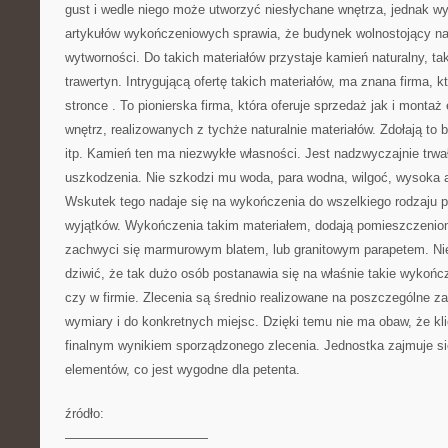
gust i wedle niego może utworzyć niesłychane wnętrza, jednak w
artykułów wykończeniowych sprawia, że budynek wolnostojący nabi
wytworności. Do takich materiałów przystaje kamień naturalny, taki
trawertyn. Intrygującą ofertę takich materiałów, ma znana firma,
stronce
. To pionierska firma, która oferuje sprzedaż jak i mont
wnętrz, realizowanych z tychże naturalnie materiałów. Zdołają to b
itp. Kamień ten ma niezwykłe własności. Jest nadzwyczajnie trwał
uszkodzenia. Nie szkodzi mu woda, para wodna, wilgoć, wysoka a
Wskutek tego nadaje się na wykończenia do wszelkiego rodzaju
wyjątków. Wykończenia takim materiałem, dodają pomieszczenio
zachwyci się marmurowym blatem, lub granitowym parapetem. N
dziwić, że tak dużo osób postanawia się na właśnie takie wykoń
czy w firmie. Zlecenia są średnio realizowane na poszczególne z
wymiary i do konkretnych miejsc. Dzięki temu nie ma obaw, że kl
finalnym wynikiem sporządzonego zlecenia. Jednostka zajmuje s
elementów, co jest wygodne dla petenta.
źródło:
———————————