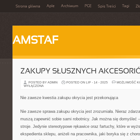
Aple
Archiwum
PGE
Tagi
Strona główna
Spis Treści
Zł
AMSTAF
ZAKUPY SŁUSZNYCH AKCESORI
POSTED BY ADMIN
POSTED ON LIP - 14 - 2025
MOŻLIWOŚĆ 
WYŁĄCZONA
Nie zawsze kwestia zakupu okrycia jest przekonująca
Nie zawsze sprawa zakupu okrycia jest zrozumiała. Nieraz zdarza s
muszą zapewnić sobie sami robotnicy. Jak można się domyśleć –
stroje. Jedynie stereotypowe rękawice oraz fartuchy, które w wy
ekspedienta sklepu, aniżeli na pracownika, jaki boryka się z cho