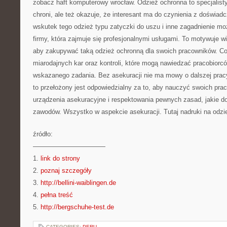
zobacz haft komputerowy wrocław. Odzież ochronna to specjalisty
chroni, ale też okazuje, że interesant ma do czynienia z doświad
wskutek tego odzież typu zatyczki do uszu i inne zagadnienie mo
firmy, która zajmuje się profesjonalnymi usługami. To motywuje 
aby zakupywać taką odzież ochronną dla swoich pracowników. Co 
miarodajnych kar oraz kontroli, które mogą nawiedzać pracobior
wskazanego zadania. Bez asekuracji nie ma mowy o dalszej pracy
to przełożony jest odpowiedzialny za to, aby nauczyć swoich pr
urządzenia asekuracyjne i respektowania pewnych zasad, jakie 
zawodów. Wszystko w aspekcie asekuracji. Tutaj nadruki na odz
źródło:
———————————
1.
link do strony
2.
poznaj szczegóły
3.
http://bellini-waiblingen.de
4.
pełna treść
5.
http://bergschuhe-test.de
CATEGORIES:
PERU