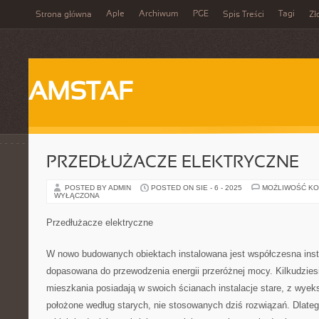
Aple
Archiwum
PGE
Tagi
Strona główna
Spis Treści
Zł
AMSTAF
PRZEDŁUŻACZE ELEKTRYCZNE
POSTED BY ADMIN
POSTED ON SIE - 6 - 2025
MOŻLIWOŚĆ K
WYŁĄCZONA
Przedłużacze elektryczne
W nowo budowanych obiektach instalowana jest współczesna insta
dopasowana do przewodzenia energii przeróżnej mocy. Kilkudziesię
mieszkania posiadają w swoich ścianach instalacje stare, z wyek
położone według starych, nie stosowanych dziś rozwiązań. Dlate