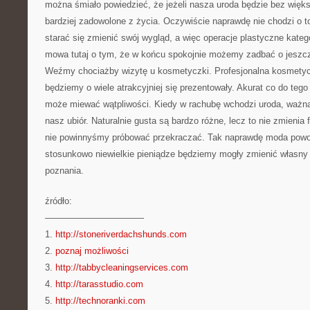
można śmiało powiedzieć, że jeżeli nasza uroda będzie bez więk
bardziej zadowolone z życia. Oczywiście naprawdę nie chodzi o t
starać się zmienić swój wygląd, a więc operacje plastyczne kateg
mowa tutaj o tym, że w końcu spokojnie możemy zadbać o jeszcz
Weźmy chociażby wizytę u kosmetyczki. Profesjonalna kosmety
będziemy o wiele atrakcyjniej się prezentowały. Akurat co do tego
może miewać wątpliwości. Kiedy w rachubę wchodzi uroda, ważną 
nasz ubiór. Naturalnie gusta są bardzo różne, lecz to nie zmienia 
nie powinnyśmy próbować przekraczać. Tak naprawdę moda powo
stosunkowo niewielkie pieniądze będziemy mogły zmienić własny 
poznania.
źródło:
———————————
1.
http://stoneriverdachshunds.com
2.
poznaj możliwości
3.
http://tabbycleaningservices.com
4.
http://tarasstudio.com
5.
http://technoranki.com