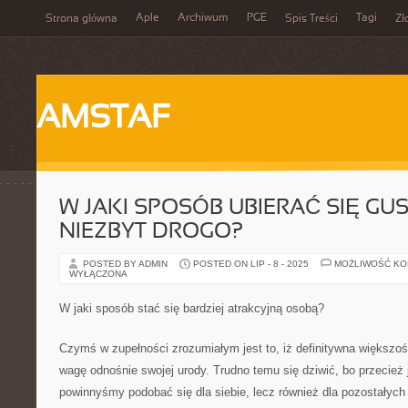
Aple
Archiwum
PGE
Tagi
Strona główna
Spis Treści
Zł
AMSTAF
W JAKI SPOSÓB UBIERAĆ SIĘ GU
NIEZBYT DROGO?
POSTED BY ADMIN
POSTED ON LIP - 8 - 2025
MOŻLIWOŚĆ K
WYŁĄCZONA
W jaki sposób stać się bardziej atrakcyjną osobą?
Czymś w zupełności zrozumiałym jest to, iż definitywna większoś
wagę odnośnie swojej urody. Trudno temu się dziwić, bo przecież j
powinnyśmy podobać się dla siebie, lecz również dla pozostałych 